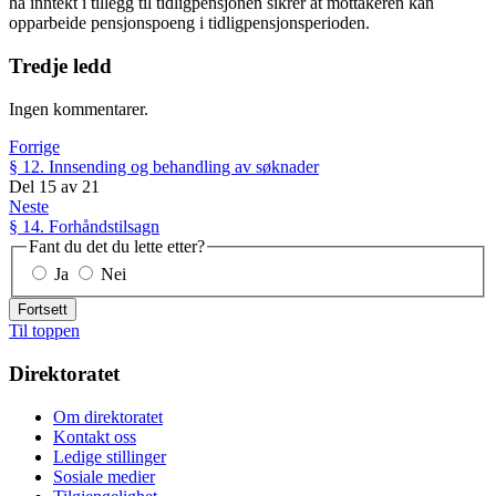
ha inntekt i tillegg til tidligpensjonen sikrer at mottakeren kan
opparbeide pensjonspoeng i tidligpensjonsperioden.
Tredje ledd
Ingen kommentarer.
Forrige
§ 12. Innsending og behandling av søknader
Del
15
av
21
Neste
§ 14. Forhåndstilsagn
Fant du det du lette etter?
Ja
Nei
Fortsett
Til toppen
Direktoratet
Om direktoratet
Kontakt oss
Ledige stillinger
Sosiale medier