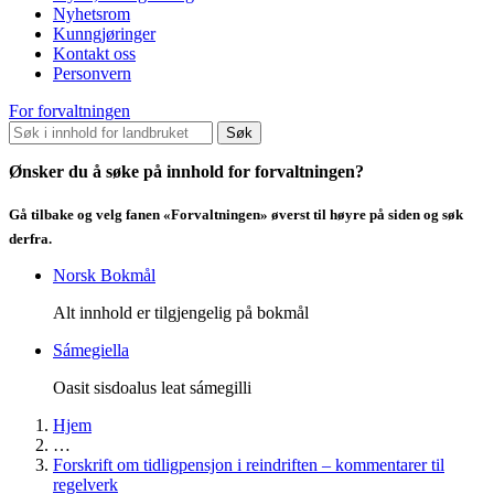
Nyhetsrom
Kunngjøringer
Kontakt oss
Personvern
For forvaltningen
Søk
Ønsker du å søke på innhold for forvaltningen?
Gå tilbake og velg fanen «Forvaltningen» øverst til høyre på siden og søk
derfra.
Norsk Bokmål
Alt innhold er tilgjengelig på bokmål
Sámegiella
Oasit sisdoalus leat sámegilli
Hjem
…
Forskrift om tidligpensjon i reindriften – kommentarer til
regelverk