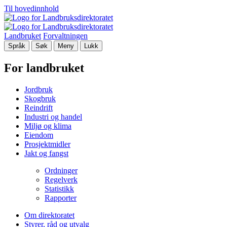
Til hovedinnhold
Landbruket
Forvaltningen
Språk
Søk
Meny
Lukk
For landbruket
Jordbruk
Skogbruk
Reindrift
Industri og handel
Miljø og klima
Eiendom
Prosjektmidler
Jakt og fangst
Ordninger
Regelverk
Statistikk
Rapporter
Om direktoratet
Styrer, råd og utvalg