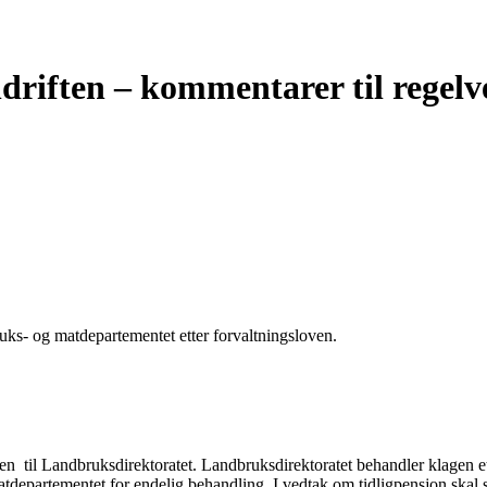
ndriften – kommentarer til regel
ruks- og matdepartementet etter forvaltningsloven.
n til Landbruksdirektoratet. Landbruksdirektoratet behandler klagen et
matdepartementet for endelig behandling. I vedtak om tidligpensjon ska