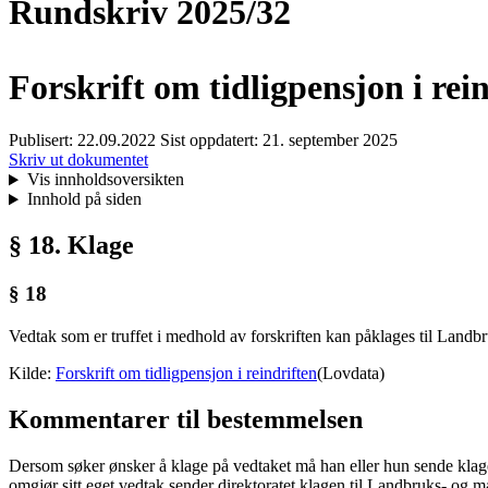
Rundskriv 2025/32
Forskrift om tidligpensjon i rei
Publisert:
22.09.2022
Sist oppdatert:
21. september 2025
Skriv ut dokumentet
Vis innholdsoversikten
Innhold på siden
§ 18. Klage
§ 18
Vedtak som er truffet i medhold av forskriften kan påklages til Landb
Kilde:
Forskrift om tidligpensjon i reindriften
(Lovdata)
Kommentarer til bestemmelsen
Dersom søker ønsker å klage på vedtaket må han eller hun sende klage
omgjør sitt eget vedtak sender direktoratet klagen til Landbruks- og 