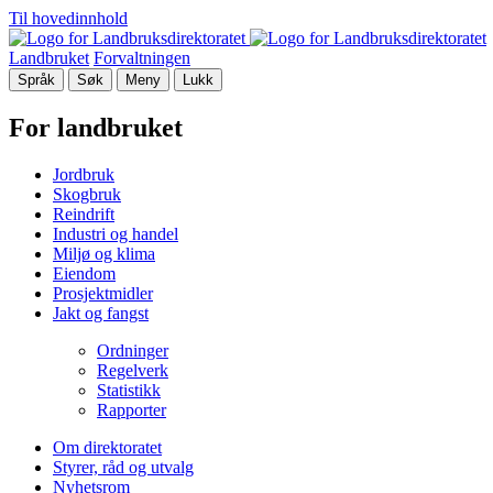
Til hovedinnhold
Landbruket
Forvaltningen
Språk
Søk
Meny
Lukk
For landbruket
Jordbruk
Skogbruk
Reindrift
Industri og handel
Miljø og klima
Eiendom
Prosjektmidler
Jakt og fangst
Ordninger
Regelverk
Statistikk
Rapporter
Om direktoratet
Styrer, råd og utvalg
Nyhetsrom