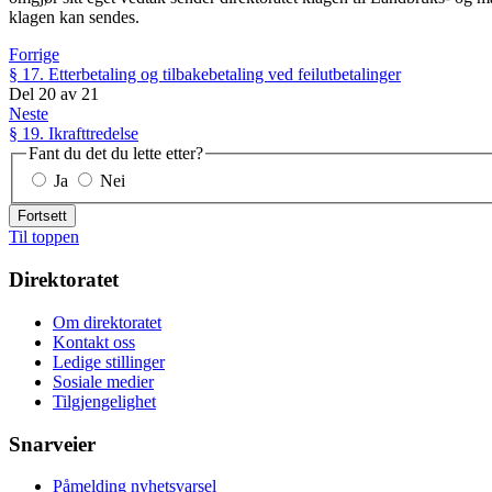
klagen kan sendes.
Forrige
§ 17. Etterbetaling og tilbakebetaling ved feilutbetalinger
Del
20
av
21
Neste
§ 19. Ikrafttredelse
Fant du det du lette etter?
Ja
Nei
Fortsett
Til toppen
Direktoratet
Om direktoratet
Kontakt oss
Ledige stillinger
Sosiale medier
Tilgjengelighet
Snarveier
Påmelding nyhetsvarsel