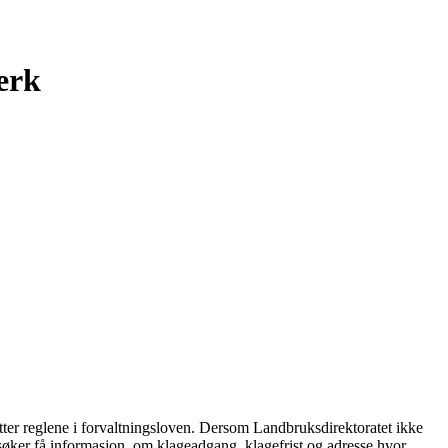
verk
ter reglene i forvaltningsloven. Dersom Landbruksdirektoratet ikke
l søker få informasjon om klageadgang, klagefrist og adresse hvor