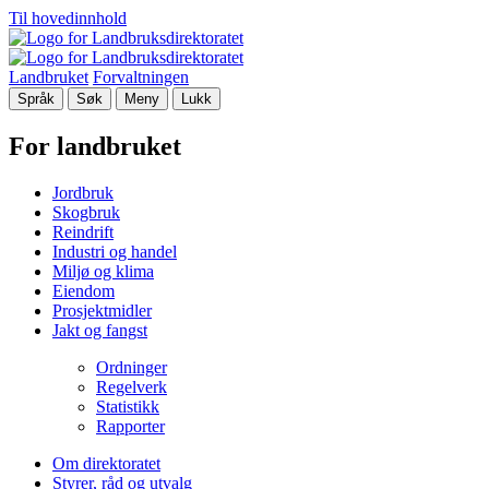
Til hovedinnhold
Landbruket
Forvaltningen
Språk
Søk
Meny
Lukk
For landbruket
Jordbruk
Skogbruk
Reindrift
Industri og handel
Miljø og klima
Eiendom
Prosjektmidler
Jakt og fangst
Ordninger
Regelverk
Statistikk
Rapporter
Om direktoratet
Styrer, råd og utvalg