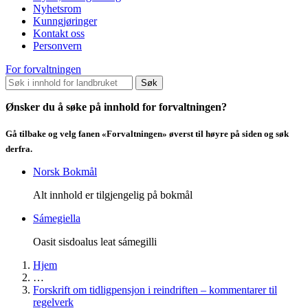
Nyhetsrom
Kunngjøringer
Kontakt oss
Personvern
For forvaltningen
Søk
Ønsker du å søke på innhold for forvaltningen?
Gå tilbake og velg fanen «Forvaltningen» øverst til høyre på siden og søk
derfra.
Norsk Bokmål
Alt innhold er tilgjengelig på bokmål
Sámegiella
Oasit sisdoalus leat sámegilli
Hjem
…
Forskrift om tidligpensjon i reindriften – kommentarer til
regelverk