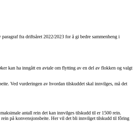
ny paragraf fra driftsåret 2022/2023 for å gi bedre sammenheng i
Søker kan ha inngått en avtale om flytting av en del av flokken og valgt
sbeite. Ved vurderingen av hvordan tilskuddet skal innvilges, må det
maksimale antall rein det kan innvilges tilskudd til er 1500 rein.
rein på konvensjonsbeite. Her vil det bli innvilget tilskudd til fôring