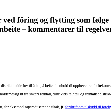
er ved fôring og flytting som føl
nbeite – kommentarer til regelve
e distrikt hadde lov til å ha på beite i henhold til opphevet reinbeitekonv
oldsmessig ut fra søkers reintall, distriktets reintall og reintallet distri
t, for eksempel tapsreduserende tiltak, jf.
forskrift om tilskudd til for