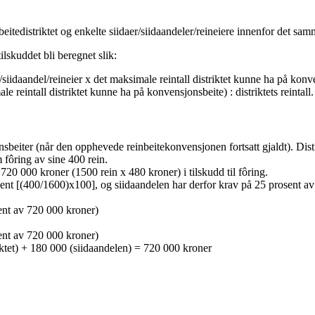
edistriktet og enkelte siidaer/siidaandeler/reineiere innenfor det samme 
ilskuddet bli beregnet slik:
iida/siidaandel/reineier x det maksimale reintall distriktet kunne ha på konve
le reintall distriktet kunne ha på konvensjonsbeite) : distriktets reintall.
beiter (når den opphevede reinbeitekonvensjonen fortsatt gjaldt). Distrik
m fôring av sine 400 rein.
 720 000 kroner (1500 rein x 480 kroner) i tilskudd til fôring.
osent [(400/1600)x100], og siidaandelen har derfor krav på 25 prosent av 
ent av 720 000 kroner)
ent av 720 000 kroner)
triktet) + 180 000 (siidaandelen) = 720 000 kroner