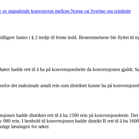
følge av manglende konvensjon mellom Norge og Sverige om reinbeite
igere fantes i § 2 tredje til femte ledd. Bestemmelsene ble flyttet til 
tilhører hadde rett til å ha på konvensjonsbeite da konvensjonen gjaldt. 
 innenfor det maksimale antall rein som distriktet kunne ha på konvensjon
nsjonen hadde distriktet rett til å ha 1500 rein på konvensjonsbeite. Det 
v 980 rein. I henhold til konvensjonen hadde distrikt B rett til å ha 1600 
nstige løsningen for søker.