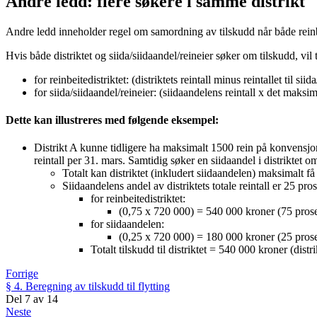
Andre ledd: flere søkere i samme distrikt
Andre ledd inneholder regel om samordning av tilskudd når både reinbeit
Hvis både distriktet og siida/siidaandel/reineier søker om tilskudd, vil t
for reinbeitedistriktet: (distriktets reintall minus reintallet til s
for siida/siidaandel/reineier: (siidaandelens reintall x det maksima
Dette kan illustreres med følgende eksempel:
Distrikt A kunne tidligere ha maksimalt 1500 rein på konvensjons
reintall per 31. mars. Samtidig søker en siidaandel i distriktet o
Totalt kan distriktet (inkludert siidaandelen) maksimalt få
Siidaandelens andel av distriktets totale reintall er 25 pr
for reinbeitedistriktet:
(0,75 x 720 000) = 540 000 kroner (75 pros
for siidaandelen:
(0,25 x 720 000) = 180 000 kroner (25 pros
Totalt tilskudd til distriktet = 540 000 kroner (dis
Forrige
§ 4. Beregning av tilskudd til flytting
Del
7
av
14
Neste