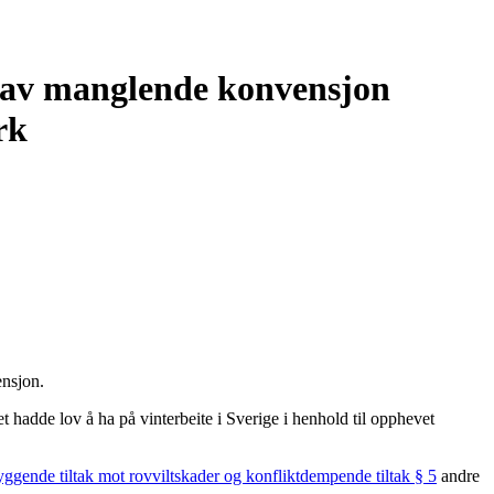
ge av manglende konvensjon
rk
ensjon.
ktet hadde lov å ha på vinterbeite i Sverige i henhold til opphevet
ebyggende tiltak mot rovviltskader og konfliktdempende tiltak § 5
andre