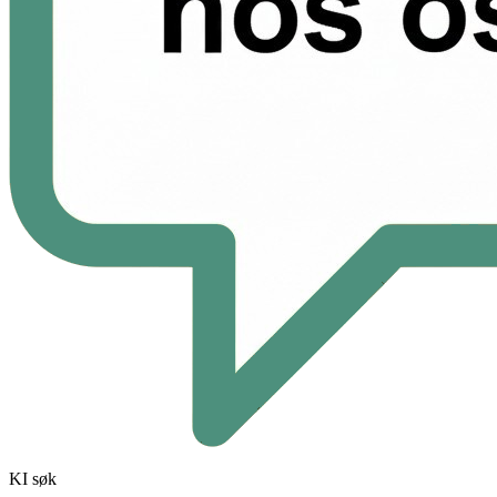
KI søk