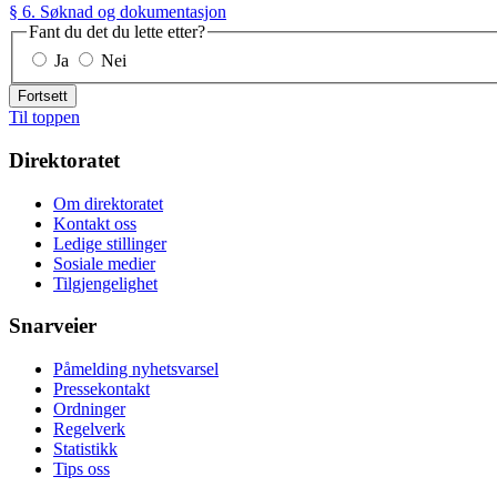
§ 6. Søknad og dokumentasjon
Fant du det du lette etter?
Ja
Nei
Fortsett
Til toppen
Direktoratet
Om direktoratet
Kontakt oss
Ledige stillinger
Sosiale medier
Tilgjengelighet
Snarveier
Påmelding nyhetsvarsel
Pressekontakt
Ordninger
Regelverk
Statistikk
Tips oss