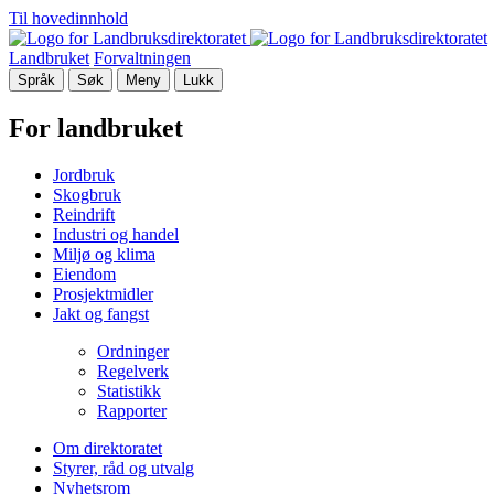
Til hovedinnhold
Landbruket
Forvaltningen
Språk
Søk
Meny
Lukk
For landbruket
Jordbruk
Skogbruk
Reindrift
Industri og handel
Miljø og klima
Eiendom
Prosjektmidler
Jakt og fangst
Ordninger
Regelverk
Statistikk
Rapporter
Om direktoratet
Styrer, råd og utvalg
Nyhetsrom