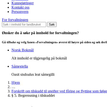
Kunngjøringer
Kontakt oss
Personvern
For forvaltningen
Søk
Ønsker du å søke på innhold for forvaltningen?
Gå tilbake og velg fanen «Forvaltningen» øverst til høyre på siden og søk der
Norsk Bokmål
Alt innhold er tilgjengelig på bokmål
Sámegiella
Oasit sisdoalus leat sámegilli
Hjem
…
Forskrift om tilskudd til utgifter ved fôring og flytting som 
§ 5. Begrensning i tilskuddet