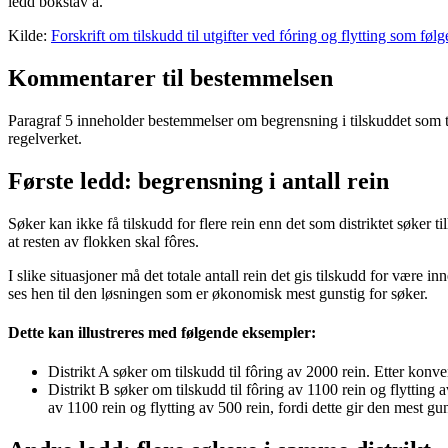
ledd bokstav a.
Kilde:
Forskrift om tilskudd til utgifter ved fóring og flytting som 
Kommentarer til bestemmelsen
Paragraf 5 inneholder bestemmelser om begrensning i tilskuddet som tidl
regelverket.
Første ledd: begrensning i antall rein
Søker kan ikke få tilskudd for flere rein enn det som distriktet søker 
at resten av flokken skal fôres.
I slike situasjoner må det totale antall rein det gis tilskudd for være
ses hen til den løsningen som er økonomisk mest gunstig for søker.
Dette kan illustreres med følgende eksempler:
Distrikt A søker om tilskudd til fôring av 2000 rein. Etter konve
Distrikt B søker om tilskudd til fôring av 1100 rein og flytting a
av 1100 rein og flytting av 500 rein, fordi dette gir den mest gu