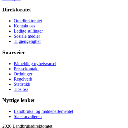
Direktoratet
Om direktoratet
Kontakt oss
Ledige stillinger
Sosiale medier
Tilgjengelighet
Snarveier
Påmelding nyhetsvarsel
Pressekontakt
Ordninger
Regelverk
Statistikk
Tips oss
Nyttige lenker
Landbruks- og matdepartementet
Statsforvalteren
2026 Landbruksdirektoratet