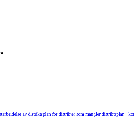
fra.
 utarbeidelse av distriktsplan for distrikter som mangler distriktsplan - k