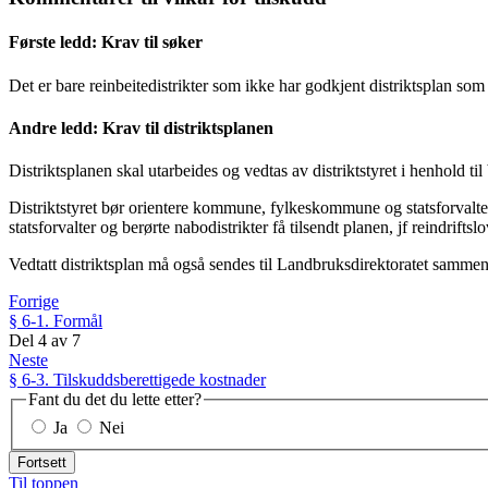
Første ledd: Krav til søker
Det er bare reinbeitedistrikter som ikke har godkjent distriktsplan som 
Andre ledd: Krav til distriktsplanen
Distriktsplanen skal utarbeides og vedtas av distriktstyret i henhold til 
Distriktstyret bør orientere kommune, fylkeskommune og statsforvalte
statsforvalter og berørte nabodistrikter få tilsendt planen, jf reindriftsl
Vedtatt distriktsplan må også sendes til Landbruksdirektoratet sammen 
Forrige
§ 6-1. Formål
Del
4
av
7
Neste
§ 6-3. Tilskuddsberettigede kostnader
Fant du det du lette etter?
Ja
Nei
Fortsett
Til toppen