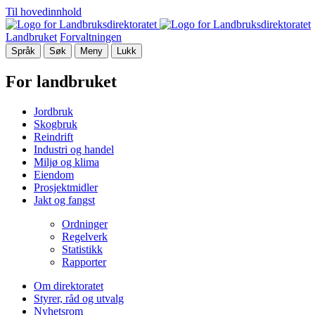
Til hovedinnhold
Landbruket
Forvaltningen
Språk
Søk
Meny
Lukk
For landbruket
Jordbruk
Skogbruk
Reindrift
Industri og handel
Miljø og klima
Eiendom
Prosjektmidler
Jakt og fangst
Ordninger
Regelverk
Statistikk
Rapporter
Om direktoratet
Styrer, råd og utvalg
Nyhetsrom