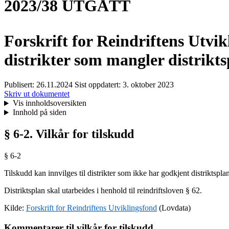
2023/38 UTGÅTT
Forskrift for Reindriftens Utvikl
distrikter som mangler distrikt
Publisert:
26.11.2024
Sist oppdatert:
3. oktober 2023
Skriv ut dokumentet
Vis innholdsoversikten
Innhold på siden
§ 6-2. Vilkår for tilskudd
§ 6-2
Tilskudd kan innvilges til distrikter som ikke har godkjent distriktsplan
Distriktsplan skal utarbeides i henhold til reindriftsloven § 62.
Kilde:
Forskrift for Reindriftens Utviklingsfond
(Lovdata)
Kommentarer til vilkår for tilskudd