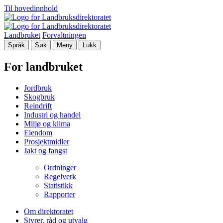
Til hovedinnhold
Landbruket
Forvaltningen
Språk
Søk
Meny
Lukk
For landbruket
Jordbruk
Skogbruk
Reindrift
Industri og handel
Miljø og klima
Eiendom
Prosjektmidler
Jakt og fangst
Ordninger
Regelverk
Statistikk
Rapporter
Om direktoratet
Styrer, råd og utvalg