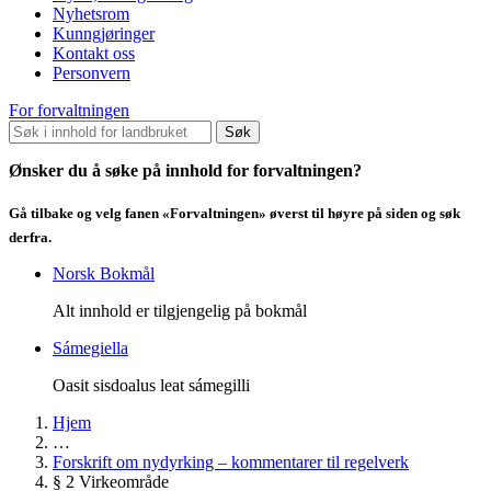
Nyhetsrom
Kunngjøringer
Kontakt oss
Personvern
For forvaltningen
Søk
Ønsker du å søke på innhold for forvaltningen?
Gå tilbake og velg fanen «Forvaltningen» øverst til høyre på siden og søk
derfra.
Norsk Bokmål
Alt innhold er tilgjengelig på bokmål
Sámegiella
Oasit sisdoalus leat sámegilli
Hjem
…
Forskrift om nydyrking – kommentarer til regelverk
§ 2 Virkeområde