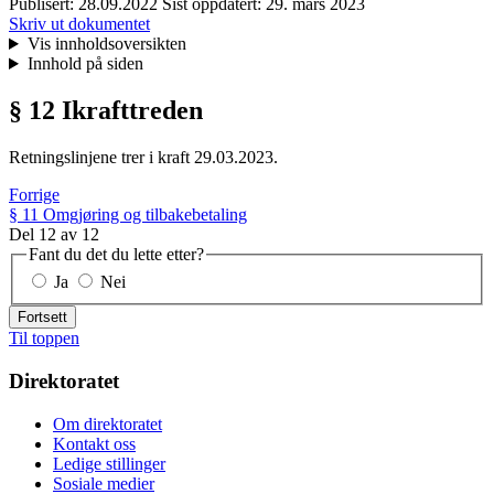
Publisert:
28.09.2022
Sist oppdatert:
29. mars 2023
Skriv ut dokumentet
Vis innholdsoversikten
Innhold på siden
§ 12 Ikrafttreden
Retningslinjene trer i kraft 29.03.2023.
Forrige
§ 11 Omgjøring og tilbakebetaling
Del
12
av
12
Fant du det du lette etter?
Ja
Nei
Fortsett
Til toppen
Direktoratet
Om direktoratet
Kontakt oss
Ledige stillinger
Sosiale medier