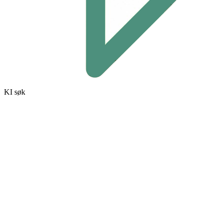
KI søk