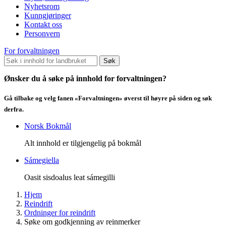
Nyhetsrom
Kunngjøringer
Kontakt oss
Personvern
For forvaltningen
Søk
Ønsker du å søke på innhold for forvaltningen?
Gå tilbake og velg fanen «Forvaltningen» øverst til høyre på siden og søk
derfra.
Norsk Bokmål
Alt innhold er tilgjengelig på bokmål
Sámegiella
Oasit sisdoalus leat sámegilli
Hjem
Reindrift
Ordninger for reindrift
Søke om godkjenning av reinmerker