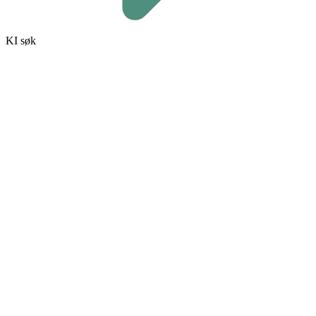
KI søk