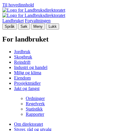
Til hovedinnhold
Landbruket
Forvaltningen
Språk
Søk
Meny
Lukk
For landbruket
Jordbruk
Skogbruk
Reindrift
Industri og handel
Miljø og klima
Eiendom
Prosjektmidler
Jakt og fangst
Ordninger
Regelverk
Statistikk
Rapporter
Om direktoratet
Styrer, råd og utvalg