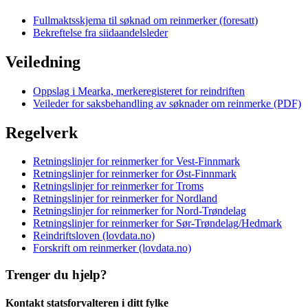
Fullmaktsskjema til søknad om reinmerker (foresatt)
Bekreftelse fra siidaandelsleder
Veiledning
Oppslag i Mearka, merkeregisteret for reindriften
Veileder for saksbehandling av søknader om reinmerke (PDF)
Regelverk
Retningslinjer for reinmerker for Vest-Finnmark
Retningslinjer for reinmerker for Øst-Finnmark
Retningslinjer for reinmerker for Troms
Retningslinjer for reinmerker for Nordland
Retningslinjer for reinmerker for Nord-Trøndelag
Retningslinjer for reinmerker for Sør-Trøndelag/Hedmark
Reindriftsloven (lovdata.no)
Forskrift om reinmerker (lovdata.no)
Trenger du hjelp?
Kontakt statsforvalteren i ditt fylke