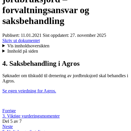
forvaltningsansvar og
saksbehandling
Publisert:
11.01.2021
Sist oppdatert:
27. november 2025
Skriv ut dokumentet
Vis innholdsoversikten
Innhold på siden
4. Saksbehandling i Agros
Søknader om tilskudd til drenering av jordbruksjord skal behandles i
Agros.
Se egen veiedning for Agros.
Forrige
3. Viktige vurderingsmomenter
Del
5
av
7
Neste