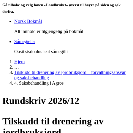
Gå tilbake og velg fanen «Landbruket» øverst til høyre på siden og søk
derfra.
Norsk Bokmål
Alt innhold er tilgjengelig på bokmål
Sámegiella
Oasit sisdoalus leat sámegilli
Hjem
…
Tilskudd til drenering av jordbruksjord – forvaltningsansvar
og saksbehandling
4. Saksbehandling i Agros
Rundskriv 2026/12
Tilskudd til drenering av
jordbruksjord –