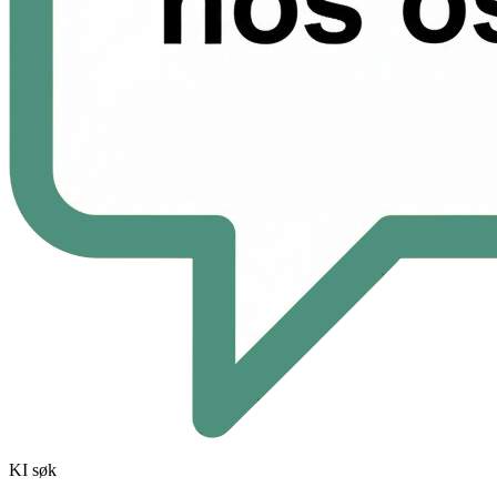
KI søk