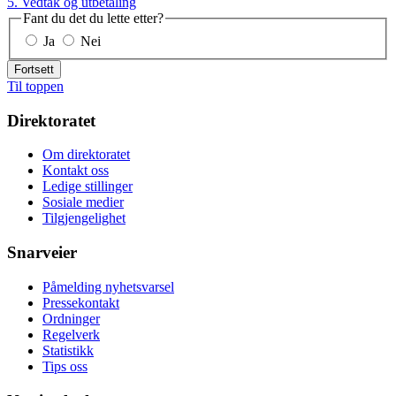
5. Vedtak og utbetaling
Fant du det du lette etter?
Ja
Nei
Fortsett
Til toppen
Direktoratet
Om direktoratet
Kontakt oss
Ledige stillinger
Sosiale medier
Tilgjengelighet
Snarveier
Påmelding nyhetsvarsel
Pressekontakt
Ordninger
Regelverk
Statistikk
Tips oss