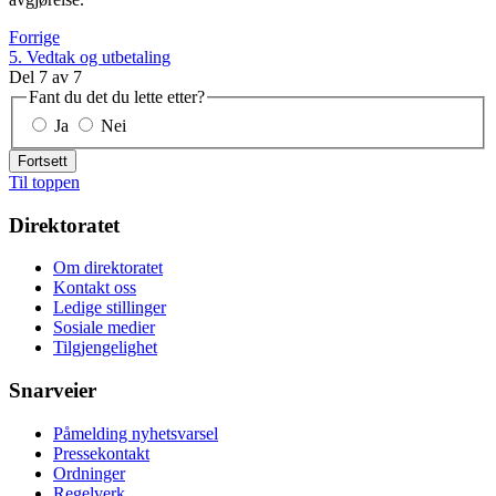
Forrige
5. Vedtak og utbetaling
Del
7
av
7
Fant du det du lette etter?
Ja
Nei
Fortsett
Til toppen
Direktoratet
Om direktoratet
Kontakt oss
Ledige stillinger
Sosiale medier
Tilgjengelighet
Snarveier
Påmelding nyhetsvarsel
Pressekontakt
Ordninger
Regelverk