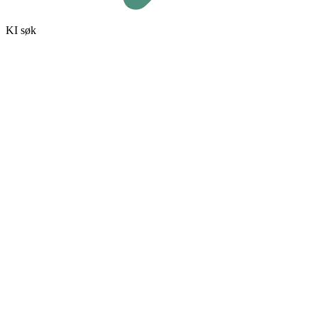
KI søk