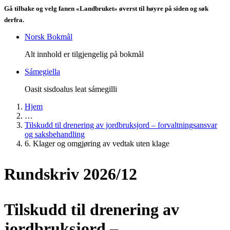
Gå tilbake og velg fanen «Landbruket» øverst til høyre på siden og søk
derfra.
Norsk Bokmål
Alt innhold er tilgjengelig på bokmål
Sámegiella
Oasit sisdoalus leat sámegilli
Hjem
…
Tilskudd til drenering av jordbruksjord – forvaltningsansvar
og saksbehandling
6. Klager og omgjøring av vedtak uten klage
Rundskriv 2026/12
Tilskudd til drenering av
jordbruksjord –