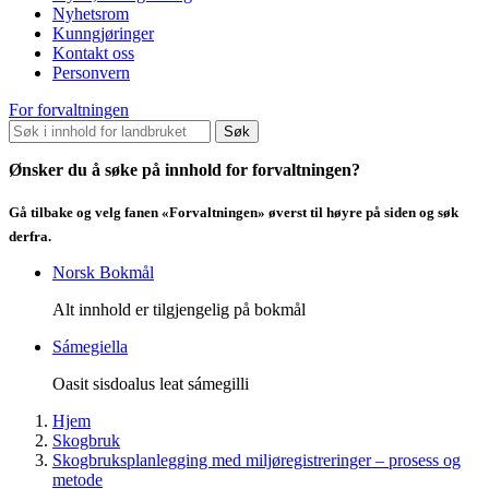
Nyhetsrom
Kunngjøringer
Kontakt oss
Personvern
For forvaltningen
Søk
Ønsker du å søke på innhold for forvaltningen?
Gå tilbake og velg fanen «Forvaltningen» øverst til høyre på siden og søk
derfra.
Norsk Bokmål
Alt innhold er tilgjengelig på bokmål
Sámegiella
Oasit sisdoalus leat sámegilli
Hjem
Skogbruk
Skogbruksplanlegging med miljøregistreringer – prosess og
metode