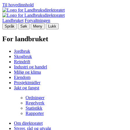
Til hovedinnhold
Landbruket
Forvaltningen
Språk
Søk
Meny
Lukk
For landbruket
Jordbruk
Skogbruk
Reindrift
Industri og handel
Miljø og klima
Eiendom
Prosjektmidler
Jakt og fangst
Ordninger
Regelverk
Statistikk
Rapporter
Om direktoratet
Styrer, råd og utvalg