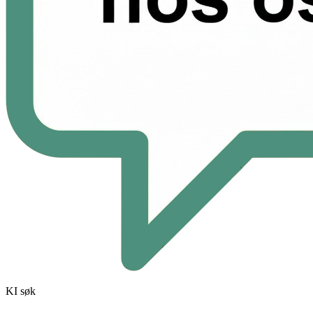
KI søk