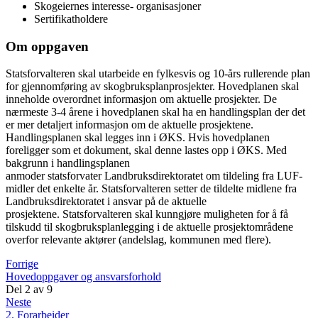
Skogeiernes interesse- organisasjoner
Sertifikatholdere
Om oppgaven
Statsforvalteren skal utarbeide en fylkesvis og 10-års rullerende plan
for gjennomføring av skogbruksplanprosjekter. Hovedplanen skal
inneholde overordnet informasjon om aktuelle prosjekter. De
nærmeste 3-4 årene i hovedplanen skal ha en handlingsplan der det
er mer detaljert informasjon om de aktuelle prosjektene.
Handlingsplanen skal legges inn i ØKS. Hvis hovedplanen
foreligger som et dokument, skal denne lastes opp i ØKS. Med
bakgrunn i handlingsplanen
anmoder statsforvater Landbruksdirektoratet om tildeling fra LUF-
midler det enkelte år. Statsforvalteren setter de tildelte midlene fra
Landbruksdirektoratet i ansvar på de aktuelle
prosjektene. Statsforvalteren skal kunngjøre muligheten for å få
tilskudd til skogbruksplanlegging i de aktuelle prosjektområdene
overfor relevante aktører (andelslag, kommunen med flere).
Forrige
Hovedoppgaver og ansvarsforhold
Del
2
av
9
Neste
2. Forarbeider