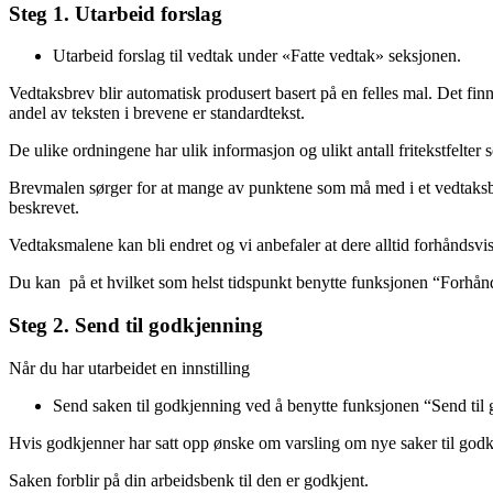
Steg 1. Utarbeid forslag
Utarbeid forslag til vedtak under «Fatte vedtak» seksjonen.
Vedtaksbrev blir automatisk produsert basert på en felles mal. Det fin
andel av teksten i brevene er standardtekst.
De ulike ordningene har ulik informasjon og ulikt antall fritekstfelter 
Brevmalen sørger for at mange av punktene som må med i et vedtaksbrev bl
beskrevet.
Vedtaksmalene kan bli endret og vi anbefaler at dere alltid forhåndsvi
Du kan på et hvilket som helst tidspunkt benytte funksjonen “Forhånd
Steg 2. Send til godkjenning
Når du har utarbeidet en innstilling
Send saken til godkjenning ved å benytte funksjonen “Send til
Hvis godkjenner har satt opp ønske om varsling om nye saker til go
Saken forblir på din arbeidsbenk til den er godkjent.