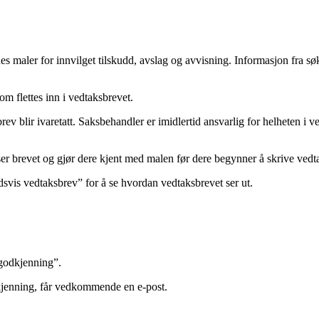
nes maler for innvilget tilskudd, avslag og avvisning. Informasjon fra s
som flettes inn i vedtaksbrevet.
ir ivaretatt. Saksbehandler er imidlertid ansvarlig for helheten i vedtak
ser brevet og gjør dere kjent med malen før dere begynner å skrive vedt
svis vedtaksbrev” for å se hvordan vedtaksbrevet ser ut.
 godkjenning”.
dkjenning, får vedkommende en e-post.