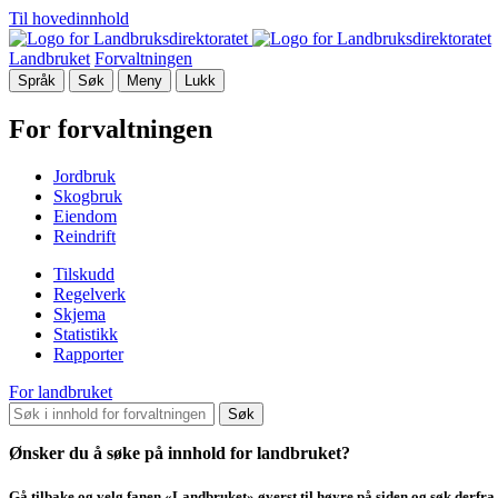
Til hovedinnhold
Landbruket
Forvaltningen
Språk
Søk
Meny
Lukk
For forvaltningen
Jordbruk
Skogbruk
Eiendom
Reindrift
Tilskudd
Regelverk
Skjema
Statistikk
Rapporter
For landbruket
Søk
Ønsker du å søke på innhold for landbruket?
Gå tilbake og velg fanen «Landbruket» øverst til høyre på siden og søk derfra.