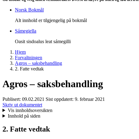
Norsk Bokmål
Alt innhold er tilgjengelig på bokmål
Sámegiella
Oasit sisdoalus leat sámegilli
Hjem
Forvaltningen
Agros – saksbehandling
2. Fatte vedtak
Agros – saksbehandling
Publisert:
09.02.2021
Sist oppdatert:
9. februar 2021
Skriv ut dokumentet
Vis innholdsoversikten
Innhold på siden
2. Fatte vedtak