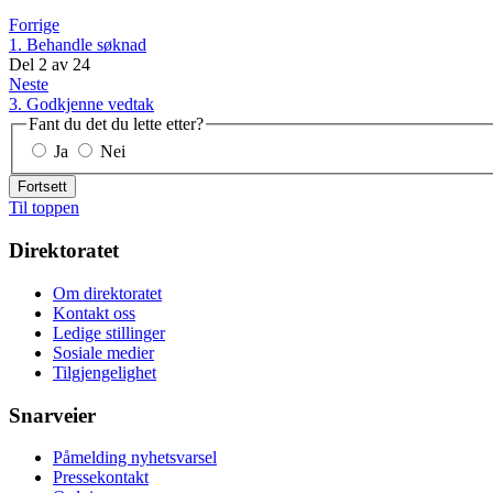
Forrige
1. Behandle søknad
Del
2
av
24
Neste
3. Godkjenne vedtak
Fant du det du lette etter?
Ja
Nei
Fortsett
Til toppen
Direktoratet
Om direktoratet
Kontakt oss
Ledige stillinger
Sosiale medier
Tilgjengelighet
Snarveier
Påmelding nyhetsvarsel
Pressekontakt