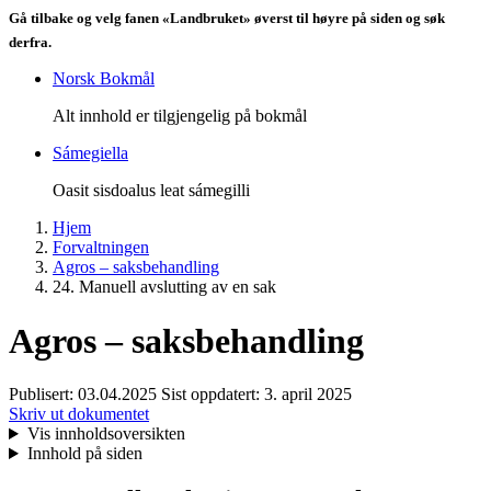
Gå tilbake og velg fanen «Landbruket» øverst til høyre på siden og søk
derfra.
Norsk Bokmål
Alt innhold er tilgjengelig på bokmål
Sámegiella
Oasit sisdoalus leat sámegilli
Hjem
Forvaltningen
Agros – saksbehandling
24. Manuell avslutting av en sak
Agros – saksbehandling
Publisert:
03.04.2025
Sist oppdatert:
3. april 2025
Skriv ut dokumentet
Vis innholdsoversikten
Innhold på siden