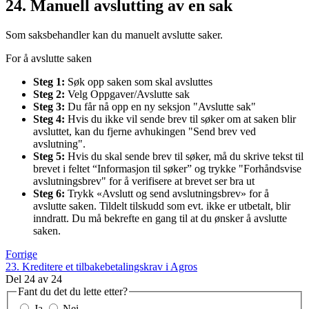
24. Manuell avslutting av en sak
Som saksbehandler kan du manuelt avslutte saker.
For å avslutte saken
Steg 1:
Søk opp saken som skal avsluttes
Steg 2:
Velg Oppgaver/Avslutte sak
Steg 3:
Du får nå opp en ny seksjon "Avslutte sak"
Steg 4:
Hvis du ikke vil sende brev til søker om at saken blir
avsluttet, kan du fjerne avhukingen "Send brev ved
avslutning".
Steg 5:
Hvis du skal sende brev til søker, må du skrive tekst til
brevet i feltet “Informasjon til søker” og trykke "Forhåndsvise
avslutningsbrev" for å verifisere at brevet ser bra ut
Steg 6:
Trykk «Avslutt og send avslutningsbrev» for å
avslutte saken. Tildelt tilskudd som evt. ikke er utbetalt, blir
inndratt. Du må bekrefte en gang til at du ønsker å avslutte
saken.
Forrige
23. Kreditere et tilbakebetalingskrav i Agros
Del
24
av
24
Fant du det du lette etter?
Ja
Nei