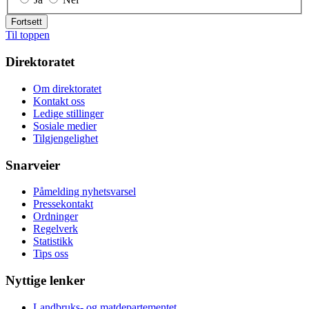
Fortsett
Til toppen
Direktoratet
Om direktoratet
Kontakt oss
Ledige stillinger
Sosiale medier
Tilgjengelighet
Snarveier
Påmelding nyhetsvarsel
Pressekontakt
Ordninger
Regelverk
Statistikk
Tips oss
Nyttige lenker
Landbruks- og matdepartementet