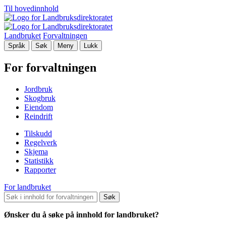
Til hovedinnhold
Landbruket
Forvaltningen
Språk
Søk
Meny
Lukk
For forvaltningen
Jordbruk
Skogbruk
Eiendom
Reindrift
Tilskudd
Regelverk
Skjema
Statistikk
Rapporter
For landbruket
Søk
Ønsker du å søke på innhold for landbruket?