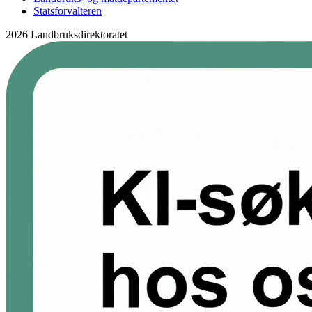
Statsforvalteren
2026 Landbruksdirektoratet