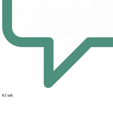
KI søk