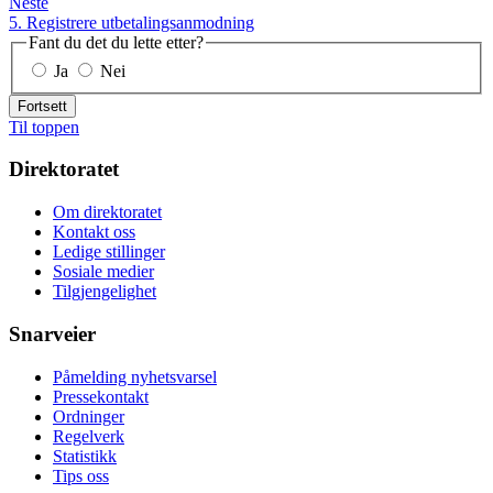
Neste
5. Registrere utbetalingsanmodning
Fant du det du lette etter?
Ja
Nei
Fortsett
Til toppen
Direktoratet
Om direktoratet
Kontakt oss
Ledige stillinger
Sosiale medier
Tilgjengelighet
Snarveier
Påmelding nyhetsvarsel
Pressekontakt
Ordninger
Regelverk
Statistikk
Tips oss