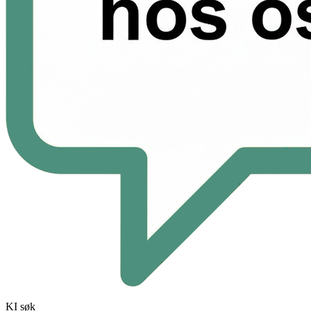
KI søk