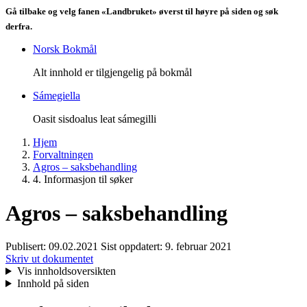
Gå tilbake og velg fanen «Landbruket» øverst til høyre på siden og søk
derfra.
Norsk Bokmål
Alt innhold er tilgjengelig på bokmål
Sámegiella
Oasit sisdoalus leat sámegilli
Hjem
Forvaltningen
Agros – saksbehandling
4. Informasjon til søker
Agros – saksbehandling
Publisert:
09.02.2021
Sist oppdatert:
9. februar 2021
Skriv ut dokumentet
Vis innholdsoversikten
Innhold på siden