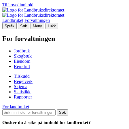
Til hovedinnhold
Landbruket
Forvaltningen
Språk
Søk
Meny
Lukk
For forvaltningen
Jordbruk
Skogbruk
Eiendom
Reindrift
Tilskudd
Regelverk
Skjema
Statistikk
Rapporter
For landbruket
Søk
Ønsker du å søke på innhold for landbruket?