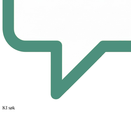
KI søk