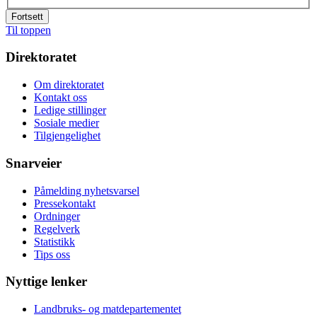
Fortsett
Til toppen
Direktoratet
Om direktoratet
Kontakt oss
Ledige stillinger
Sosiale medier
Tilgjengelighet
Snarveier
Påmelding nyhetsvarsel
Pressekontakt
Ordninger
Regelverk
Statistikk
Tips oss
Nyttige lenker
Landbruks- og matdepartementet