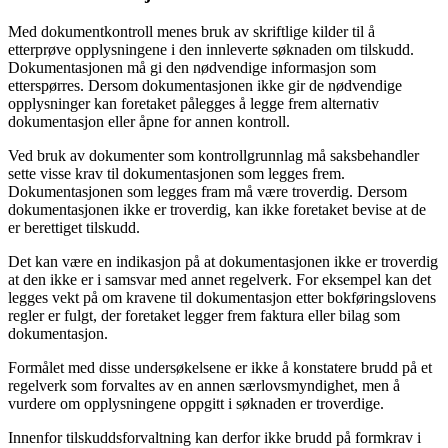
Med dokumentkontroll menes bruk av skriftlige kilder til å
etterprøve opplysningene i den innleverte søknaden om tilskudd.
Dokumentasjonen må gi den nødvendige informasjon som
etterspørres. Dersom dokumentasjonen ikke gir de nødvendige
opplysninger kan foretaket pålegges å legge frem alternativ
dokumentasjon eller åpne for annen kontroll.
Ved bruk av dokumenter som kontrollgrunnlag må saksbehandler
sette visse krav til dokumentasjonen som legges frem.
Dokumentasjonen som legges fram må være troverdig. Dersom
dokumentasjonen ikke er troverdig, kan ikke foretaket bevise at de
er berettiget tilskudd.
Det kan være en indikasjon på at dokumentasjonen ikke er troverdig
at den ikke er i samsvar med annet regelverk. For eksempel kan det
legges vekt på om kravene til dokumentasjon etter bokføringslovens
regler er fulgt, der foretaket legger frem faktura eller bilag som
dokumentasjon.
Formålet med disse undersøkelsene er ikke å konstatere brudd på et
regelverk som forvaltes av en annen særlovsmyndighet, men å
vurdere om opplysningene oppgitt i søknaden er troverdige.
Innenfor tilskuddsforvaltning kan derfor ikke brudd på formkrav i