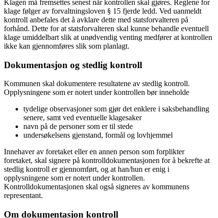
Klagen må fremsettes senest når kontrollen skal gjøres. Reglene for
klage følger av forvaltningsloven § 15 fjerde ledd. Ved uanmeldt
kontroll anbefales det å avklare dette med statsforvalteren på
forhånd. Dette for at statsforvalteren skal kunne behandle eventuell
klage umiddelbart slik at unødvendig venting medfører at kontrollen
ikke kan gjennomføres slik som planlagt.
Dokumentasjon og stedlig kontroll
Kommunen skal dokumentere resultatene av stedlig kontroll.
Opplysningene som er notert under kontrollen bør inneholde
tydelige observasjoner som gjør det enklere i saksbehandling
senere, samt ved eventuelle klagesaker
navn på de personer som er til stede
undersøkelsens gjenstand, formål og lovhjemmel
Innehaver av foretaket eller en annen person som forplikter
foretaket, skal signere på kontrolldokumentasjonen for å bekrefte at
stedlig kontroll er gjennomført, og at han/hun er enig i
opplysningene som er notert under kontrollen.
Kontrolldokumentasjonen skal også signeres av kommunens
representant.
Om dokumentasjon kontroll