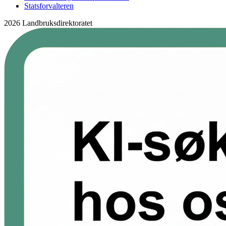
Statsforvalteren
2026 Landbruksdirektoratet