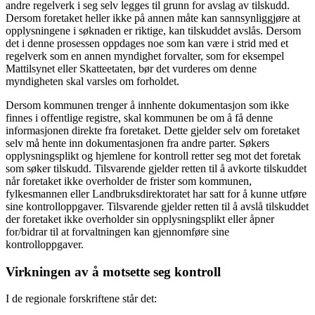
andre regelverk i seg selv legges til grunn for avslag av tilskudd.
Dersom foretaket heller ikke på annen måte kan sannsynliggjøre at
opplysningene i søknaden er riktige, kan tilskuddet avslås. Dersom
det i denne prosessen oppdages noe som kan være i strid med et
regelverk som en annen myndighet forvalter, som for eksempel
Mattilsynet eller Skatteetaten, bør det vurderes om denne
myndigheten skal varsles om forholdet.
Dersom kommunen trenger å innhente dokumentasjon som ikke
finnes i offentlige registre, skal kommunen be om å få denne
informasjonen direkte fra foretaket. Dette gjelder selv om foretaket
selv må hente inn dokumentasjonen fra andre parter. Søkers
opplysningsplikt og hjemlene for kontroll retter seg mot det foretak
som søker tilskudd. Tilsvarende gjelder retten til å avkorte tilskuddet
når foretaket ikke overholder de frister som kommunen,
fylkesmannen eller Landbruksdirektoratet har satt for å kunne utføre
sine kontrolloppgaver. Tilsvarende gjelder retten til å avslå tilskuddet
der foretaket ikke overholder sin opplysningsplikt eller åpner
for/bidrar til at forvaltningen kan gjennomføre sine
kontrolloppgaver.
Virkningen av å motsette seg kontroll
I de regionale forskriftene står det: