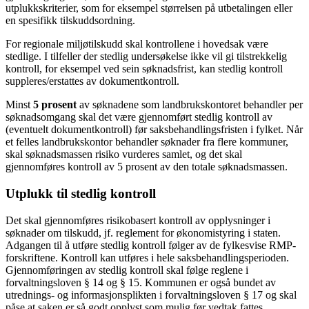
utplukkskriterier, som for eksempel størrelsen på utbetalingen eller
en spesifikk tilskuddsordning.
For regionale miljøtilskudd skal kontrollene i hovedsak være
stedlige. I tilfeller der stedlig undersøkelse ikke vil gi tilstrekkelig
kontroll, for eksempel ved sein søknadsfrist, kan stedlig kontroll
suppleres/erstattes av dokumentkontroll.
Minst
5 prosent
av søknadene som landbrukskontoret behandler per
søknadsomgang skal det være gjennomført stedlig kontroll av
(eventuelt dokumentkontroll) før saksbehandlingsfristen i fylket. Når
et felles landbrukskontor behandler søknader fra flere kommuner,
skal søknadsmassen risiko vurderes samlet, og det skal
gjennomføres kontroll av 5 prosent av den totale søknadsmassen.
Utplukk til stedlig kontroll
Det skal gjennomføres risikobasert kontroll av opplysninger i
søknader om tilskudd, jf. reglement for økonomistyring i staten.
Adgangen til å utføre stedlig kontroll følger av de fylkesvise RMP-
forskriftene. Kontroll kan utføres i hele saksbehandlingsperioden.
Gjennomføringen av stedlig kontroll skal følge reglene i
forvaltningsloven § 14 og § 15. Kommunen er også bundet av
utrednings- og informasjonsplikten i forvaltningsloven § 17 og skal
påse at saken er så godt opplyst som mulig før vedtak fattes.