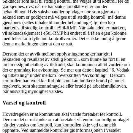
Søknader som skal til stedlig kontroll må velges ut til kontroll før de
godkjennes, dvs. når de har status «mottatt» eller «under
behandling». Hvis saksbehandler oppdager noe som gjør at en
søknad som er godkjent må velges ut til stedlig kontroll, må denne
gjenåpnes (settes tilbake til «under behandling») før den kan
markeres til stedlig kontroll i eStil-RMP. Når søknaden er markert,
vil søknadsskjemaet i eStil-RMP bli endret til å få en egen kolonne
med felter for å fylle inn kontrollverdier. Det er ikke mulig å fjerne
denne markeringen etter at den er satt.
Dersom det er avvik mellom opplysningene søker har gitt i
søknaden og resultatet av stedlig kontroll, som kunne ha ført til en
urettmessig utbetaling av tilskudd, skal kommunen alltid vurdere om
det er grunnlag for avkortning. Se mer om dette i kapittel "6. Vedtak
og utbetaling” under mellom- overskriften “Avkortning”. Dersom
kontrollen har avdekket forhold som kan indikere brudd på annet
regelverk, som skatteunndragelse eller brudd på arbeidsmiljøloven,
bør ansvarlig myndighet varsles.
Varsel og kontroll
Hovedregelen er at kommunen skal varsle foretaket før kontroll.
Dersom det er mistanke om at foretaket vil endre kontrollgrunnlaget
når det varsles om kontroll, kan kontrollen skje ved uanmeldt
oppmøte. Ved uanmeldte kontroller gis informasjonen i varselet