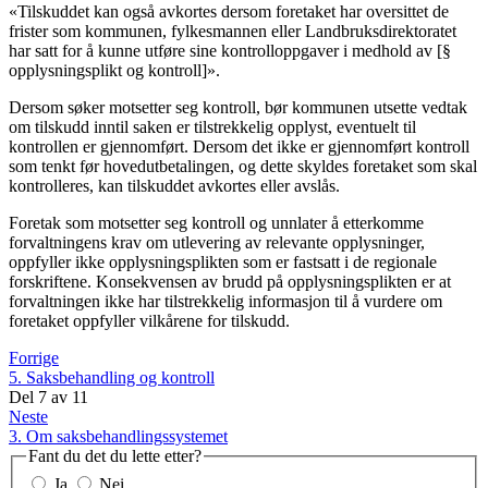
«Tilskuddet kan også avkortes dersom foretaket har oversittet de
frister som kommunen, fylkesmannen eller Landbruksdirektoratet
har satt for å kunne utføre sine kontrolloppgaver i medhold av [§
opplysningsplikt og kontroll]».
Dersom søker motsetter seg kontroll, bør kommunen utsette vedtak
om tilskudd inntil saken er tilstrekkelig opplyst, eventuelt til
kontrollen er gjennomført. Dersom det ikke er gjennomført kontroll
som tenkt før hovedutbetalingen, og dette skyldes foretaket som skal
kontrolleres, kan tilskuddet avkortes eller avslås.
Foretak som motsetter seg kontroll og unnlater å etterkomme
forvaltningens krav om utlevering av relevante opplysninger,
oppfyller ikke opplysningsplikten som er fastsatt i de regionale
forskriftene. Konsekvensen av brudd på opplysningsplikten er at
forvaltningen ikke har tilstrekkelig informasjon til å vurdere om
foretaket oppfyller vilkårene for tilskudd.
Forrige
5. Saksbehandling og kontroll
Del
7
av
11
Neste
3. Om saksbehandlingssystemet
Fant du det du lette etter?
Ja
Nei