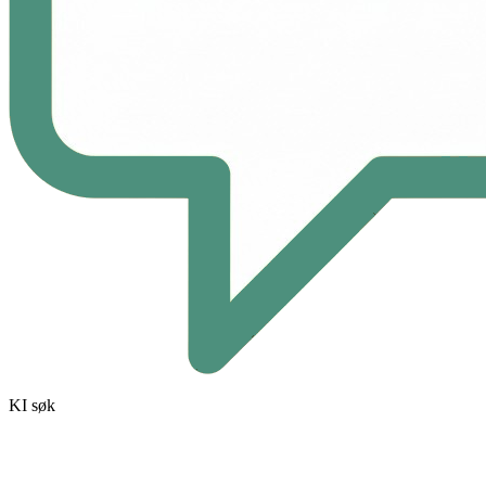
KI søk