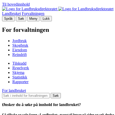
Til hovedinnhold
Landbruket
Forvaltningen
Språk
Søk
Meny
Lukk
For forvaltningen
Jordbruk
Skogbruk
Eiendom
Reindrift
Tilskudd
Regelverk
Skjema
Statistikk
Rapporter
For landbruket
Søk
Ønsker du å søke på innhold for landbruket?
Gå tilbake og velg fanen «Landbruket» øverst til høyre på siden og søk derfra.