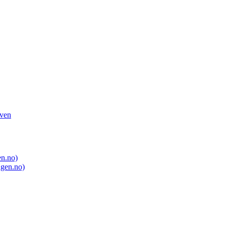
oven
en.no)
ngen.no)