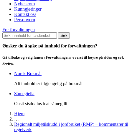
Nyhetsrom
Kunngjøringer
Kontakt oss
Personvern
For forvaltningen
Søk
Ønsker du å søke på innhold for forvaltningen?
Gå tilbake og velg fanen «Forvaltningen» øverst til høyre på siden og søk
derfra.
Norsk Bokmål
Alt innhold er tilgjengelig på bokmål
Sámegiella
Oasit sisdoalus leat sámegilli
Hjem
…
Regionalt miljøtilskudd i jordbruket (RMP) – kommentarer til
regelverk