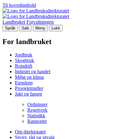
Til hovedinnhold
Landbruket
Forvaltningen
Språk
Søk
Meny
Lukk
For landbruket
Jordbruk
Skogbruk
Reindrift
Industri og handel
Miljø og klima
Eiendom
Prosjektmidler
Jakt og fangst
Ordninger
Regelverk
Statistikk
Rapporter
Om direktoratet
Styrer, råd og utvalg