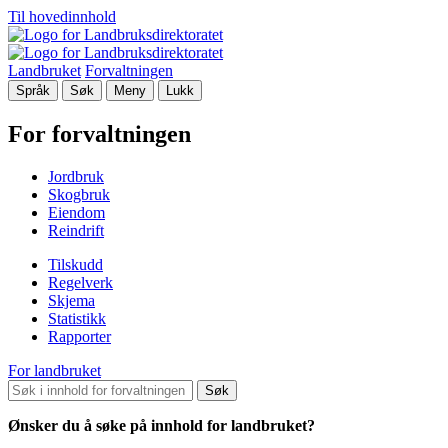
Til hovedinnhold
Landbruket
Forvaltningen
Språk
Søk
Meny
Lukk
For forvaltningen
Jordbruk
Skogbruk
Eiendom
Reindrift
Tilskudd
Regelverk
Skjema
Statistikk
Rapporter
For landbruket
Søk
Ønsker du å søke på innhold for landbruket?