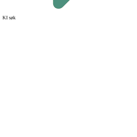
KI søk