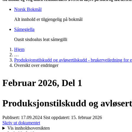
Norsk Bokmål
Alt innhold er tilgjengelig på bokmål
Sámegiella
Oasit sisdoalus leat sámegilli
Hjem
…
Produksjonstilskudd og avløsertilskudd - brukerveiledning for e
Oversikt over endringer
Februar 2026, Del 1
Produksjonstilskudd og avløsert
Publisert:
17.09.2024
Sist oppdatert:
15. februar 2026
Skriv ut dokumentet
Vis innholdsoversikten