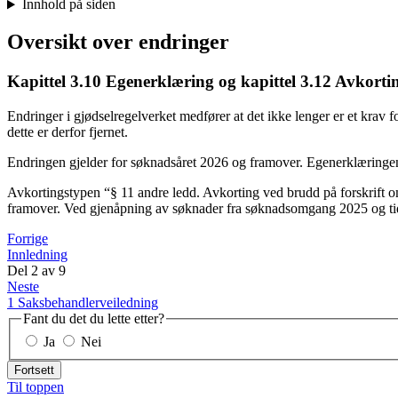
Innhold på siden
Oversikt over endringer
Kapittel 3.10 Egenerklæring og kapittel 3.12 Avkorti
Endringer i gjødselregelverket medfører at det ikke lenger er et krav 
dette er derfor fjernet.
Endringen gjelder for søknadsåret 2026 og framover. Egenerklæringen v
Avkortingstypen “§ 11 andre ledd. Avkorting ved brudd på forskrift om
framover. Ved gjenåpning av søknader fra søknadsomgang 2025 og tidl
Forrige
Innledning
Del
2
av
9
Neste
1 Saksbehandlerveiledning
Fant du det du lette etter?
Ja
Nei
Fortsett
Til toppen