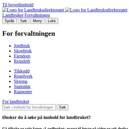
Til hovedinnhold
Landbruket
Forvaltningen
Språk
Søk
Meny
Lukk
For forvaltningen
Jordbruk
Skogbruk
Eiendom
Reindrift
Tilskudd
Regelverk
Skjema
Statistikk
Rapporter
For landbruket
Søk
Ønsker du å søke på innhold for landbruket?
Gå tilbake og velg fanen «Landbruket» øverst til høyre på siden og søk derfra.