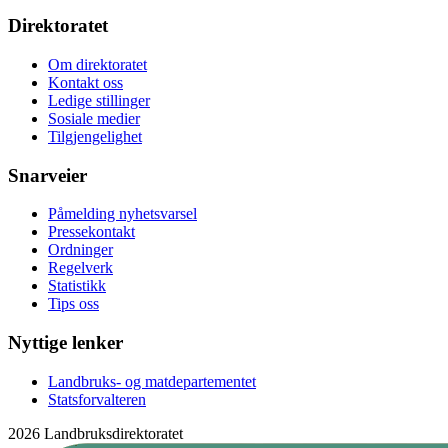
Direktoratet
Om direktoratet
Kontakt oss
Ledige stillinger
Sosiale medier
Tilgjengelighet
Snarveier
Påmelding nyhetsvarsel
Pressekontakt
Ordninger
Regelverk
Statistikk
Tips oss
Nyttige lenker
Landbruks- og matdepartementet
Statsforvalteren
2026 Landbruksdirektoratet