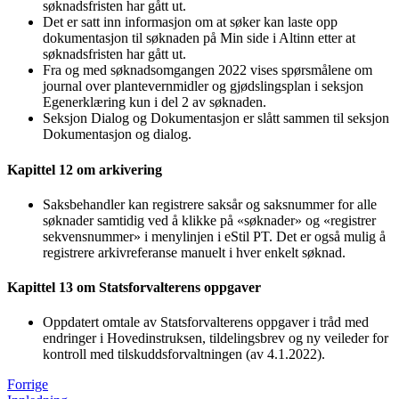
søknadsfristen har gått ut.
Det er satt inn informasjon om at søker kan laste opp
dokumentasjon til søknaden på Min side i Altinn etter at
søknadsfristen har gått ut.
Fra og med søknadsomgangen 2022 vises spørsmålene om
journal over plantevernmidler og gjødslingsplan i seksjon
Egenerklæring kun i del 2 av søknaden.
Seksjon Dialog og Dokumentasjon er slått sammen til seksjon
Dokumentasjon og dialog.
Kapittel 12 om arkivering
Saksbehandler kan registrere saksår og saksnummer for alle
søknader samtidig ved å klikke på «søknader» og «registrer
sekvensnummer» i menylinjen i eStil PT. Det er også mulig å
registrere arkivreferanse manuelt i hver enkelt søknad.
Kapittel 13 om Statsforvalterens oppgaver
Oppdatert omtale av Statsforvalterens oppgaver i tråd med
endringer i Hovedinstruksen, tildelingsbrev og ny veileder for
kontroll med tilskuddsforvaltningen (av 4.1.2022).
Forrige