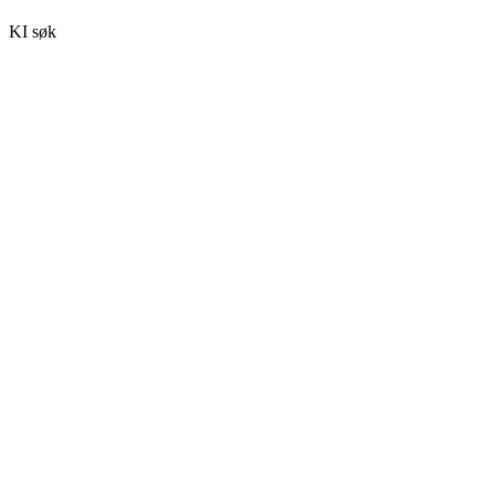
KI søk