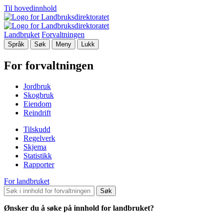
Til hovedinnhold
Landbruket
Forvaltningen
Språk
Søk
Meny
Lukk
For forvaltningen
Jordbruk
Skogbruk
Eiendom
Reindrift
Tilskudd
Regelverk
Skjema
Statistikk
Rapporter
For landbruket
Søk
Ønsker du å søke på innhold for landbruket?