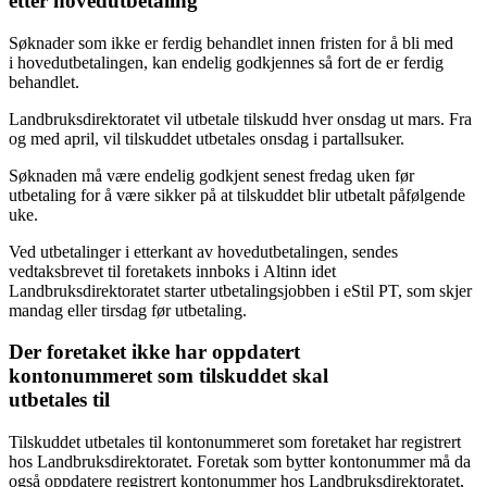
etter hovedutbetaling
Søknader som ikke er ferdig behandlet innen fristen for å bli med
i hovedutbetalingen, kan endelig godkjennes så fort de er ferdig
behandlet.
Landbruksdirektoratet vil utbetale tilskudd hver onsdag ut mars. Fra
og med april, vil tilskuddet utbetales onsdag i partallsuker.
Søknaden må være endelig godkjent senest fredag uken før
utbetaling for å være sikker på at tilskuddet blir utbetalt påfølgende
uke.
Ved utbetalinger i etterkant av hovedutbetalingen, sendes
vedtaksbrevet til foretakets innboks i Altinn idet
Landbruksdirektoratet starter utbetalingsjobben i eStil PT, som skjer
mandag eller tirsdag før utbetaling.
Der foretaket ikke har oppdatert
kontonummeret som tilskuddet skal
utbetales til
Tilskuddet utbetales til kontonummeret som foretaket har registrert
hos Landbruksdirektoratet. Foretak som bytter kontonummer må da
også oppdatere registrert kontonummer hos Landbruksdirektoratet,