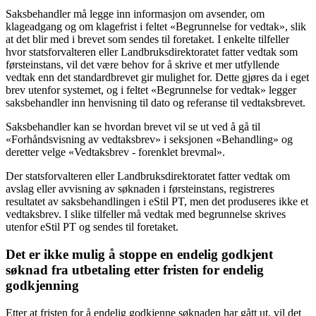
Saksbehandler må legge inn informasjon om avsender, om
klageadgang og om klagefrist i feltet «Begrunnelse for vedtak», slik
at det blir med i brevet som sendes til foretaket. I enkelte tilfeller
hvor statsforvalteren eller Landbruksdirektoratet fatter vedtak som
førsteinstans, vil det være behov for å skrive et mer utfyllende
vedtak enn det standardbrevet gir mulighet for. Dette gjøres da i eget
brev utenfor systemet, og i feltet «Begrunnelse for vedtak» legger
saksbehandler inn henvisning til dato og referanse til vedtaksbrevet.
Saksbehandler kan se hvordan brevet vil se ut ved å gå til
«Forhåndsvisning av vedtaksbrev» i seksjonen «Behandling» og
deretter velge «Vedtaksbrev - forenklet brevmal».
Der statsforvalteren eller Landbruksdirektoratet fatter vedtak om
avslag eller avvisning av søknaden i førsteinstans, registreres
resultatet av saksbehandlingen i eStil PT, men det produseres ikke et
vedtaksbrev. I slike tilfeller må vedtak med begrunnelse skrives
utenfor eStil PT og sendes til foretaket.
Det er ikke mulig å stoppe en endelig godkjent
søknad fra utbetaling etter fristen for endelig
godkjenning
Etter at fristen for å endelig godkjenne søknaden har gått ut, vil det