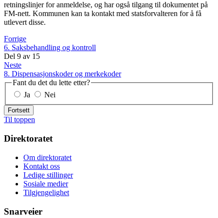
retningslinjer for anmeldelse, og har også tilgang til dokumentet på
FM-nett. Kommunen kan ta kontakt med statsforvalteren for å få
utlevert disse.
Forrige
6. Saksbehandling og kontroll
Del
9
av
15
Neste
8. Dispensasjonskoder og merkekoder
Fant du det du lette etter?
Ja
Nei
Fortsett
Til toppen
Direktoratet
Om direktoratet
Kontakt oss
Ledige stillinger
Sosiale medier
Tilgjengelighet
Snarveier