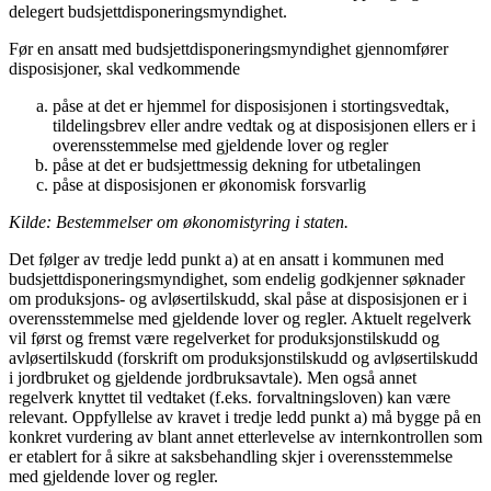
delegert budsjettdisponeringsmyndighet.
Før en ansatt med budsjettdisponeringsmyndighet gjennomfører
disposisjoner, skal vedkommende
påse at det er hjemmel for disposisjonen i stortingsvedtak,
tildelingsbrev eller andre vedtak og at disposisjonen ellers er i
overensstemmelse med gjeldende lover og regler
påse at det er budsjettmessig dekning for utbetalingen
påse at disposisjonen er økonomisk forsvarlig
Kilde: Bestemmelser om økonomistyring i staten.
Det følger av tredje ledd punkt a) at en ansatt i kommunen med
budsjettdisponeringsmyndighet, som endelig godkjenner søknader
om produksjons- og avløsertilskudd, skal påse at disposisjonen er i
overensstemmelse med gjeldende lover og regler. Aktuelt regelverk
vil først og fremst være regelverket for produksjonstilskudd og
avløsertilskudd (forskrift om produksjonstilskudd og avløsertilskudd
i jordbruket og gjeldende jordbruksavtale). Men også annet
regelverk knyttet til vedtaket (f.eks. forvaltningsloven) kan være
relevant. Oppfyllelse av kravet i tredje ledd punkt a) må bygge på en
konkret vurdering av blant annet etterlevelse av internkontrollen som
er etablert for å sikre at saksbehandling skjer i overensstemmelse
med gjeldende lover og regler.