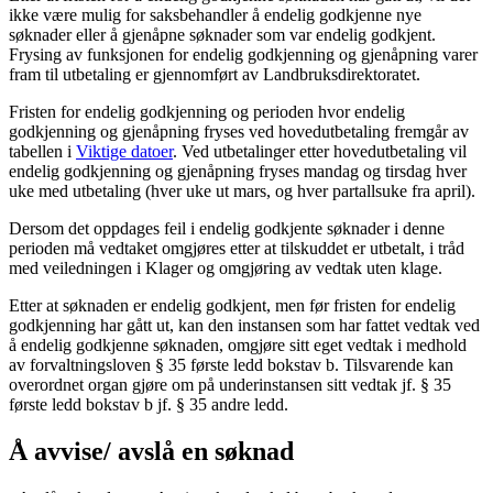
ikke være mulig for saksbehandler å endelig godkjenne nye
søknader eller å gjenåpne søknader som var endelig godkjent.
Frysing av funksjonen for endelig godkjenning og gjenåpning varer
fram til utbetaling er gjennomført av Landbruksdirektoratet.
Fristen for endelig godkjenning og perioden hvor endelig
godkjenning og gjenåpning fryses ved hovedutbetaling fremgår av
tabellen i
Viktige datoer
. Ved utbetalinger etter hovedutbetaling vil
endelig godkjenning og gjenåpning fryses mandag og tirsdag hver
uke med utbetaling (hver uke ut mars, og hver partallsuke fra april).
Dersom det oppdages feil i endelig godkjente søknader i denne
perioden må vedtaket omgjøres etter at tilskuddet er utbetalt, i tråd
med veiledningen i Klager og omgjøring av vedtak uten klage.
Etter at søknaden er endelig godkjent, men før fristen for endelig
godkjenning har gått ut, kan den instansen som har fattet vedtak ved
å endelig godkjenne søknaden, omgjøre sitt eget vedtak i medhold
av forvaltningsloven § 35 første ledd bokstav b. Tilsvarende kan
overordnet organ gjøre om på underinstansen sitt vedtak jf. § 35
første ledd bokstav b jf. § 35 andre ledd.
Å avvise/ avslå en søknad