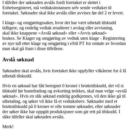
I tilfeller der søknaden avslås fordi foretaket er slettet i
Enhetsregisteret, må vedtaksinstansen selv sende vedtaket til
foretaket. Søknader skal ikke avslås eller avvises før del 2 er levert.
I klage- og omgjøringssaker, hvor det har vært utbetalt tilskudd
tidligere, og endelig vedtak resulterer i avslag eller avvisning,
skal ikke knappene «Avslå søknad» eller «Avvis søknad»
brukes. Se Klager og omgjøring av vedtak uten klage - Registrering
av nye tall etter klage og omgjøring i eStil PT for omtale av hvordan
man skal gå fram i disse tilfellene.
Avslå søknad
Søknaden skal avslås, hvis foretaket ikke oppfyller vilkårene for å få
utbetalt tilskudd.
Hvis en søknad har fått beregnet 0 kroner i bruttotilskudd, det vil si
tilskudd før bunnfradrag og avkorting trekkes, skal man velge «avslå
søknad». Hvis en slik søknad endelig godkjennes, vil den ikke gå til
utbetaling, og søker vil ikke få et vedtaksbrev. Søknader med et
bruttotilskudd på 0 kroner er ofte tomme søknader, eller søknader
der søker ikke har oppgitt produksjoner som gir rett på tilskudd. I
slike tilfeller skal søknaden avslås.
Merk!