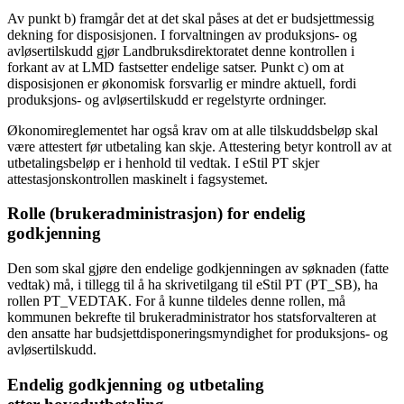
Av punkt b) framgår det at det skal påses at det er budsjettmessig
dekning for disposisjonen. I forvaltningen av produksjons- og
avløsertilskudd gjør Landbruksdirektoratet denne kontrollen i
forkant av at LMD fastsetter endelige satser. Punkt c) om at
disposisjonen er økonomisk forsvarlig er mindre aktuell, fordi
produksjons- og avløsertilskudd er regelstyrte ordninger.
Økonomireglementet har også krav om at alle tilskuddsbeløp skal
være attestert før utbetaling kan skje. Attestering betyr kontroll av at
utbetalingsbeløp er i henhold til vedtak. I eStil PT skjer
attestasjonskontrollen maskinelt i fagsystemet.
Rolle (brukeradministrasjon) for endelig
godkjenning
Den som skal gjøre den endelige godkjenningen av søknaden (fatte
vedtak) må, i tillegg til å ha skrivetilgang til eStil PT (PT_SB), ha
rollen PT_VEDTAK. For å kunne tildeles denne rollen, må
kommunen bekrefte til brukeradministrator hos statsforvalteren at
den ansatte har budsjettdisponeringsmyndighet for produksjons- og
avløsertilskudd.
Endelig godkjenning og utbetaling