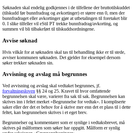
Søknaden skal endelig godkjennes i de tilfellene der bruttotilskuddet
(tilskudd før bunnfradrag og avkortinger) er større enn 0, men der
bunnfradraget eller avkortinger gjør at utbetalingen til foretaket blir
0. I slike tilfeller vil eStil PT trekke bunnfradrag/avkorting, og
summen vil bli tilbakeført til tilskuddsordningene.
Avvise søknad
Hvis vilkår for at søknaden skal tas til behandling ikke er til stede,
avviser kommunen søknaden. Det gjelder for eksempel dersom
søker trekker søknaden sin.
Avvisning og avslag må begrunnes
Ved avvisning og avslag skal vedtaket begrunnes, jf.
forvaltningsloven
§§ 24 og 25. Kravet til hvor omfattende
begrunnelsen skal være, varierer fra sak til sak. Begrunnelsen kan
skrives inn i feltet merket «Begrunnelse for vedtak». I kompliserte
saker eller der det er behov for å skrive mer enn det er plass til i dette
feltet, kan begrunnelsen skrives i et eget brev.
Begrunnelser og kommentarer som er synlige i vedtaksbrevet, må
skrives på målformen som søker har oppgitt. Målform er synlig