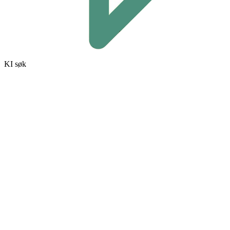
KI søk