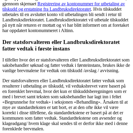
gjennom skjemaet
Registrering av kontonummer for utbetaling av
tilskudd og erstatning fra Landbruksdirektoratet
. Hvis tilskuddet
utbetales til en avsluttet konto vil utbetalingen bli sendt i retur til
Landbruksdirektoratet. Landbruksdirektoratet vil utbetale tilskuddet
på nytt når returen er mottatt og vi har blitt informert om at foretaket
har oppdatert kontonummeret i Altinn.
Der statsforvalteren eller Landbruksdirektoratet
fatter vedtak i første instans
I tilfeller hvor det er statsforvalteren eller Landbruksdirektoratet som
saksbehandler søknad og fatter vedtak i førsteinstans, brukes ikke de
vanlige brevmalene for vedtak om tilskudd /avslag / avvisning.
Der statsforvalteren eller Landbruksdirektoratet fatter vedtak som
resulterer i utbetaling av tilskudd, vil vedtaksbrevet være basert på
en forenklet brevmal, hvor det kun er tilskuddsberegningen som er
med i brevet samt teksten som saksbehandler har lagt inn i feltet
«Begrunnelse for vedtak» i seksjonen «Behandling». Årsaken til at
mye av standardteksten er tatt bort, er at den ofte ikke vil være
korrekt i disse tilfellene, da standardtekstene er basert på at det er
kommunen som fatter vedtak. Standardtekstene om avsender og
klageadgang/ hvem klage skal sendes til er derfor ikke med i denne
forenklede brevmalen.