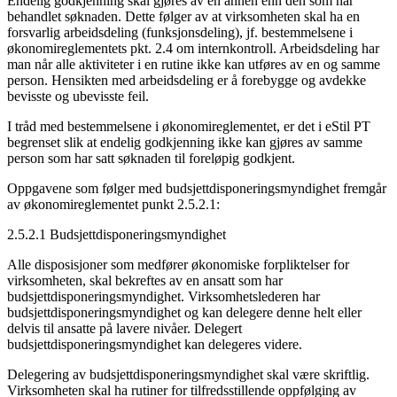
Endelig godkjenning skal gjøres av en annen enn den som har
behandlet søknaden. Dette følger av at virksomheten skal ha en
forsvarlig arbeidsdeling (funksjonsdeling), jf. bestemmelsene i
økonomireglementets pkt. 2.4 om internkontroll. Arbeidsdeling har
man når alle aktiviteter i en rutine ikke kan utføres av en og samme
person. Hensikten med arbeidsdeling er å forebygge og avdekke
bevisste og ubevisste feil.
I tråd med bestemmelsene i økonomireglementet, er det i eStil PT
begrenset slik at endelig godkjenning ikke kan gjøres av samme
person som har satt søknaden til foreløpig godkjent.
Oppgavene som følger med budsjettdisponeringsmyndighet fremgår
av økonomireglementet punkt 2.5.2.1:
2.5.2.1 Budsjettdisponeringsmyndighet
Alle disposisjoner som medfører økonomiske forpliktelser for
virksomheten, skal bekreftes av en ansatt som har
budsjettdisponeringsmyndighet. Virksomhetslederen har
budsjettdisponeringsmyndighet og kan delegere denne helt eller
delvis til ansatte på lavere nivåer. Delegert
budsjettdisponeringsmyndighet kan delegeres videre.
Delegering av budsjettdisponeringsmyndighet skal være skriftlig.
Virksomheten skal ha rutiner for tilfredsstillende oppfølging av