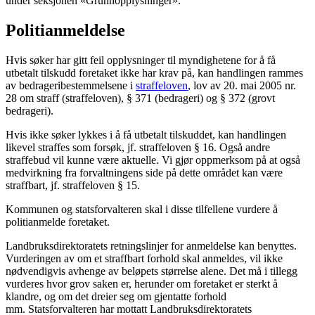
under seksjonen «Grunnopplysninger».
Politianmeldelse
Hvis søker har gitt feil opplysninger til myndighetene for å få
utbetalt tilskudd foretaket ikke har krav på, kan handlingen rammes
av bedrageribestemmelsene i
straffeloven
, lov av 20. mai 2005 nr.
28 om straff (straffeloven), § 371 (bedrageri) og § 372 (grovt
bedrageri).
Hvis ikke søker lykkes i å få utbetalt tilskuddet, kan handlingen
likevel straffes som forsøk, jf. straffeloven § 16. Også andre
straffebud vil kunne være aktuelle. Vi gjør oppmerksom på at også
medvirkning fra forvaltningens side på dette området kan være
straffbart, jf. straffeloven § 15.
Kommunen og statsforvalteren skal i disse tilfellene vurdere å
politianmelde foretaket.
Landbruksdirektoratets retningslinjer for anmeldelse kan benyttes.
Vurderingen av om et straffbart forhold skal anmeldes, vil ikke
nødvendigvis avhenge av beløpets størrelse alene. Det må i tillegg
vurderes hvor grov saken er, herunder om foretaket er sterkt å
klandre, og om det dreier seg om gjentatte forhold
mm. Statsforvalteren har mottatt Landbruksdirektoratets