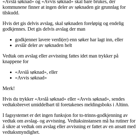
«Avslå søknad» og «Avvis søknad» skal bare brukes, der
kommunene finner at ingen deler av søknaden gir grunnlag for
tilskudd.
Hvis det gis delvis avslag, skal søknaden foreløpig og endelig
godkjennes. Det gis delvis avslag der man
godkjenner lavere verdi(er) enn søker har lagt inn, eller
avslår deler av søknaden helt
Vedtak om avslag eller avvisning fattes idet man trykker på
knappene for
«Avslå søknad», eller
«Avvis søknad»
Merk!
Hvis du trykker «Avslå søknad» eller «Avvis søknad», sendes
vedtaksbrevet umiddelbart til foretakenes meldingsboks i Altinn.
I fagsystemet er det ingen funksjon for to-trinns-godkjenning av
vedtak om avslag- og avvisning. Vedtaksinstansen må ha rutiner for
å sikre at vedtak om avslag eller avvisning er fattet av en ansatt med
vedtaksmyndighet.