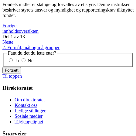
Fondets midler er statlige og forvaltes av et styre. Denne instruksen
beskriver styrets ansvar og myndighet og rapporteringskrav tilknyttet
fondet.
Forrige
innholdsoversikten
Del
1
av
13
Neste
2. Formål, mål og målgrupper
Fant du det du lette etter?
Ja
Nei
Fortsett
Til toppen
Direktoratet
Om direktoratet
Kontakt oss
Ledige stillinger
Sosiale medier
Tilgjengelighet
Snarveier