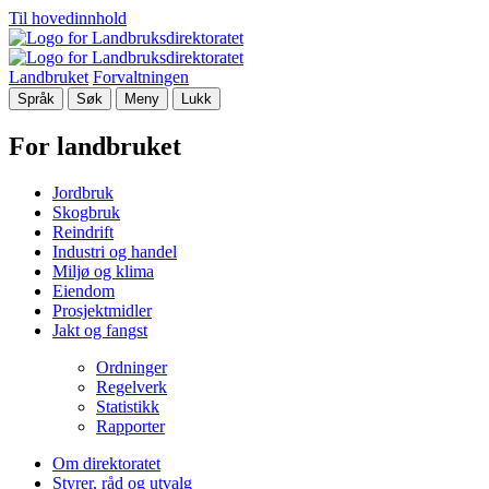
Til hovedinnhold
Landbruket
Forvaltningen
Språk
Søk
Meny
Lukk
For landbruket
Jordbruk
Skogbruk
Reindrift
Industri og handel
Miljø og klima
Eiendom
Prosjektmidler
Jakt og fangst
Ordninger
Regelverk
Statistikk
Rapporter
Om direktoratet
Styrer, råd og utvalg