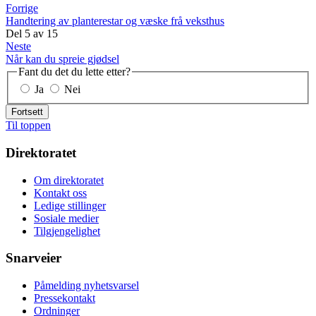
Forrige
Handtering av planterestar og væske frå veksthus
Del
5
av
15
Neste
Når kan du spreie gjødsel
Fant du det du lette etter?
Ja
Nei
Fortsett
Til toppen
Direktoratet
Om direktoratet
Kontakt oss
Ledige stillinger
Sosiale medier
Tilgjengelighet
Snarveier
Påmelding nyhetsvarsel
Pressekontakt
Ordninger