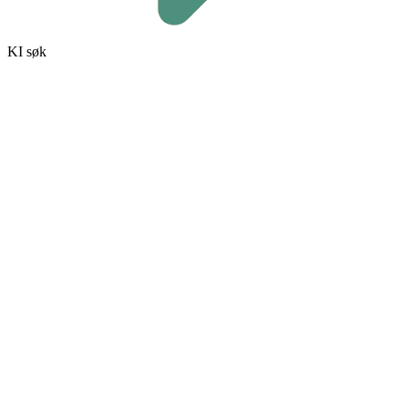
KI søk