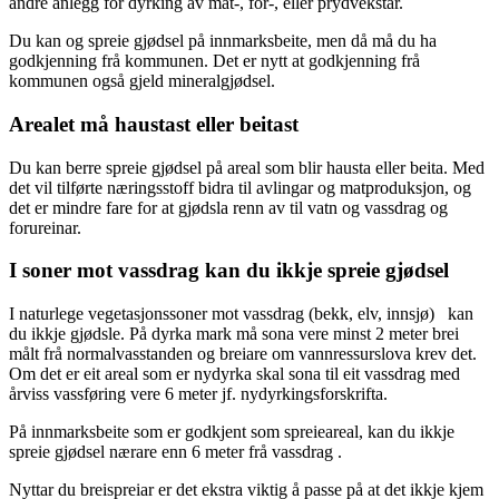
andre anlegg for dyrking av mat-, fôr-, eller prydvekstar.
Du kan og spreie gjødsel på innmarksbeite, men då må du ha
godkjenning frå kommunen. Det er nytt at godkjenning frå
kommunen også gjeld mineralgjødsel.
Arealet må haustast eller beitast
Du kan berre spreie gjødsel på areal som blir hausta eller beita. Med
det vil tilførte næringsstoff bidra til avlingar og matproduksjon, og
det er mindre fare for at gjødsla renn av til vatn og vassdrag og
forureinar.
I soner mot vassdrag kan du ikkje spreie gjødsel
I naturlege vegetasjonssoner mot vassdrag (bekk, elv, innsjø) kan
du ikkje gjødsle. På dyrka mark må sona vere minst 2 meter brei
målt frå normalvasstanden og breiare om vannressurslova krev det.
Om det er eit areal som er nydyrka skal sona til eit vassdrag med
årviss vassføring vere 6 meter jf. nydyrkingsforskrifta.
På innmarksbeite som er godkjent som spreieareal, kan du ikkje
spreie gjødsel nærare enn 6 meter frå vassdrag .
Nyttar du breispreiar er det ekstra viktig å passe på at det ikkje kjem