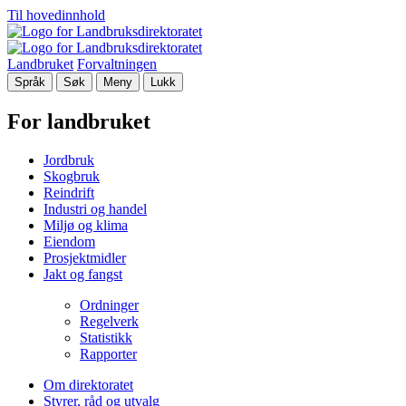
Til hovedinnhold
Landbruket
Forvaltningen
Språk
Søk
Meny
Lukk
For landbruket
Jordbruk
Skogbruk
Reindrift
Industri og handel
Miljø og klima
Eiendom
Prosjektmidler
Jakt og fangst
Ordninger
Regelverk
Statistikk
Rapporter
Om direktoratet
Styrer, råd og utvalg