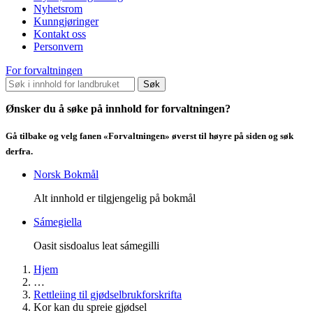
Nyhetsrom
Kunngjøringer
Kontakt oss
Personvern
For forvaltningen
Søk
Ønsker du å søke på innhold for forvaltningen?
Gå tilbake og velg fanen «Forvaltningen» øverst til høyre på siden og søk
derfra.
Norsk Bokmål
Alt innhold er tilgjengelig på bokmål
Sámegiella
Oasit sisdoalus leat sámegilli
Hjem
…
Rettleiing til gjødselbrukforskrifta
Kor kan du spreie gjødsel