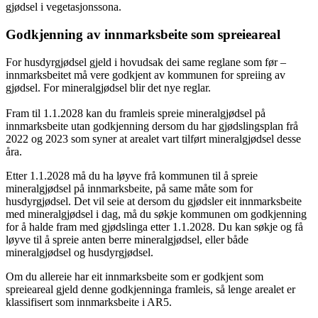
gjødsel i vegetasjonssona.
Godkjenning av innmarksbeite som spreieareal
For husdyrgjødsel gjeld i hovudsak dei same reglane som før –
innmarksbeitet må vere godkjent av kommunen for spreiing av
gjødsel. For mineralgjødsel blir det nye reglar.
Fram til 1.1.2028 kan du framleis spreie mineralgjødsel på
innmarksbeite utan godkjenning dersom du har gjødslingsplan frå
2022 og 2023 som syner at arealet vart tilført mineralgjødsel desse
åra.
Etter 1.1.2028 må du ha løyve frå kommunen til å spreie
mineralgjødsel på innmarksbeite, på same måte som for
husdyrgjødsel. Det vil seie at dersom du gjødsler eit innmarksbeite
med mineralgjødsel i dag, må du søkje kommunen om godkjenning
for å halde fram med gjødslinga etter 1.1.2028. Du kan søkje og få
løyve til å spreie anten berre mineralgjødsel, eller både
mineralgjødsel og husdyrgjødsel.
Om du allereie har eit innmarksbeite som er godkjent som
spreieareal gjeld denne godkjenninga framleis, så lenge arealet er
klassifisert som innmarksbeite i AR5.