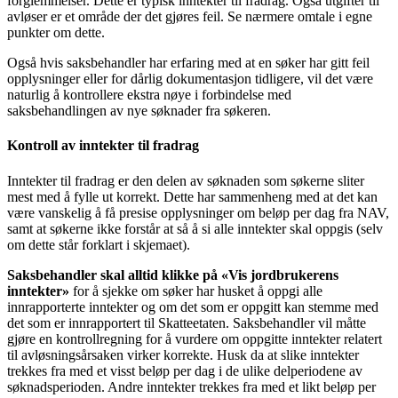
forglemmelser. Dette er typisk inntekter til fradrag. Også utgifter til
avløser er et område der det gjøres feil. Se nærmere omtale i egne
punkter om dette.
Også hvis saksbehandler har erfaring med at en søker har gitt feil
opplysninger eller for dårlig dokumentasjon tidligere, vil det være
naturlig å kontrollere ekstra nøye i forbindelse med
saksbehandlingen av nye søknader fra søkeren.
Kontroll av inntekter til fradrag
Inntekter til fradrag er den delen av søknaden som søkerne sliter
mest med å fylle ut korrekt. Dette har sammenheng med at det kan
være vanskelig å få presise opplysninger om beløp per dag fra NAV,
samt at søkerne ikke forstår at så å si alle inntekter skal oppgis (selv
om dette står forklart i skjemaet).
Saksbehandler skal alltid klikke på «Vis jordbrukerens
inntekter»
for å sjekke om søker har husket å oppgi alle
innrapporterte inntekter og om det som er oppgitt kan stemme med
det som er innrapportert til Skatteetaten. Saksbehandler vil måtte
gjøre en kontrollregning for å vurdere om oppgitte inntekter relatert
til avløsningsårsaken virker korrekte. Husk da at slike inntekter
trekkes fra med et visst beløp per dag i de ulike delperiodene av
søknadsperioden. Andre inntekter trekkes fra med et likt beløp per