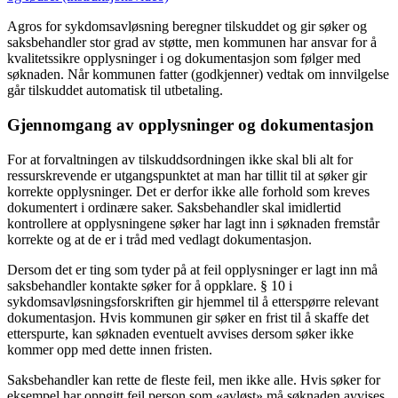
Agros for sykdomsavløsning beregner tilskuddet og gir søker og
saksbehandler stor grad av støtte, men kommunen har ansvar for å
kvalitetssikre opplysninger i og dokumentasjon som følger med
søknaden. Når kommunen fatter (godkjenner) vedtak om innvilgelse
går tilskuddet automatisk til utbetaling.
Gjennomgang av opplysninger og dokumentasjon
For at forvaltningen av tilskuddsordningen ikke skal bli alt for
ressurskrevende er utgangspunktet at man har tillit til at søker gir
korrekte opplysninger. Det er derfor ikke alle forhold som kreves
dokumentert i ordinære saker. Saksbehandler skal imidlertid
kontrollere at opplysningene søker har lagt inn i søknaden fremstår
korrekte og at de er i tråd med vedlagt dokumentasjon.
Dersom det er ting som tyder på at feil opplysninger er lagt inn må
saksbehandler kontakte søker for å oppklare. § 10 i
sykdomsavløsningsforskriften gir hjemmel til å etterspørre relevant
dokumentasjon. Hvis kommunen gir søker en frist til å skaffe det
etterspurte, kan søknaden eventuelt avvises dersom søker ikke
kommer opp med dette innen fristen.
Saksbehandler kan rette de fleste feil, men ikke alle. Hvis søker for
eksempel har oppgitt feil person som «avløst» må søknaden avvises