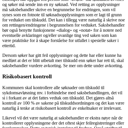
og søker må sende inn en ny søknad. Ved retting av opplysninger
må saksbehandler skrive en begrunnelse for endringen, som vil
synes som en fotnote til søknadsopplysningen som er lagt til grunn
for vedtaket om tilskudd. Det kan i tillegg være naturlig å skrive noe
om rettingen/endringene i begrunnelsen for vedtaket. Saksbehandler
bør også benytte funksjonene «dialog» og «notat» for å notere ned
eventuelle avklaringer og/eller uvanlige ting ved saken som kan
være praktiske for å skape forståelse for utfallet i spesielle saker i
ettertid.
Dersom søker har gitt feil opplysninger og dette har eller kunne ha
medført at det er blitt utbetalt mer tilskudd enn søker har rett til, skal
saksbehandler vurdere avkorting. Se mer om dette under avkorting.
Risikobasert kontroll
Kommunen skal kontrollere alle søknader om tilskudd til
sykdomsavløsning mv. i forbindelse med saksbehandlingen, det vil
si i forkant av at det fattes vedtak om tilskudd. Det gjøres altså
kontroll av 100 % av sakene på tilskuddsordningen og det kan være
naturlig å tenke at risikobasert kontroll av enkeltsaker er irrelevant.
Likevel vil det være naturlig at saksbehandler er ekstra nøye når de
kontrollerer opplysningene der det oftest skjer feilregistreringer eller