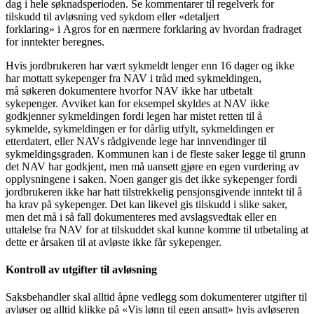
dag i hele søknadsperioden. Se kommentarer til regelverk for
tilskudd til avløsning ved sykdom eller «detaljert
forklaring» i Agros for en nærmere forklaring av hvordan fradraget
for inntekter beregnes.
Hvis jordbrukeren har vært sykmeldt lenger enn 16 dager og ikke
har mottatt sykepenger fra NAV i tråd med sykmeldingen,
må søkeren dokumentere hvorfor NAV ikke har utbetalt
sykepenger. Avviket kan for eksempel skyldes at NAV ikke
godkjenner sykmeldingen fordi legen har mistet retten til å
sykmelde, sykmeldingen er for dårlig utfylt, sykmeldingen er
etterdatert, eller NAVs rådgivende lege har innvendinger til
sykmeldingsgraden. Kommunen kan i de fleste saker legge til grunn
det NAV har godkjent, men må uansett gjøre en egen vurdering av
opplysningene i saken. Noen ganger gis det ikke sykepenger fordi
jordbrukeren ikke har hatt tilstrekkelig pensjonsgivende inntekt til å
ha krav på sykepenger. Det kan likevel gis tilskudd i slike saker,
men det må i så fall dokumenteres med avslagsvedtak eller en
uttalelse fra NAV for at tilskuddet skal kunne komme til utbetaling at
dette er årsaken til at avløste ikke får sykepenger.
Kontroll av utgifter til avløsning
Saksbehandler skal alltid åpne vedlegg som dokumenterer utgifter til
avløser og alltid klikke på «Vis lønn til egen ansatt» hvis avløseren