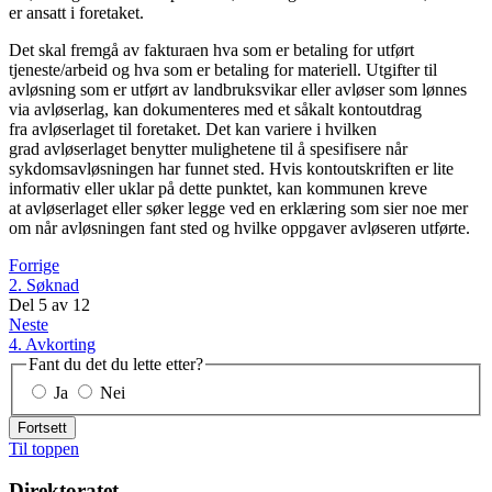
er ansatt i foretaket.
Det skal fremgå av fakturaen hva som er betaling for utført
tjeneste/arbeid og hva som er betaling for materiell. Utgifter til
avløsning som er utført av landbruksvikar eller avløser som lønnes
via avløserlag, kan dokumenteres med et såkalt kontoutdrag
fra avløserlaget til foretaket. Det kan variere i hvilken
grad avløserlaget benytter mulighetene til å spesifisere når
sykdomsavløsningen har funnet sted. Hvis kontoutskriften er lite
informativ eller uklar på dette punktet, kan kommunen kreve
at avløserlaget eller søker legge ved en erklæring som sier noe mer
om når avløsningen fant sted og hvilke oppgaver avløseren utførte.
Forrige
2. Søknad
Del
5
av
12
Neste
4. Avkorting
Fant du det du lette etter?
Ja
Nei
Fortsett
Til toppen
Direktoratet