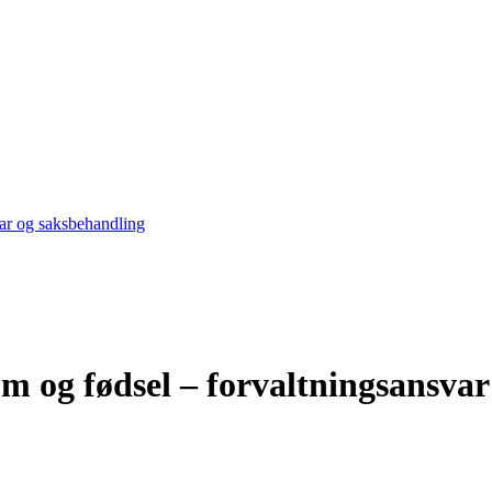
var og saksbehandling
om og fødsel – forvaltningsansva