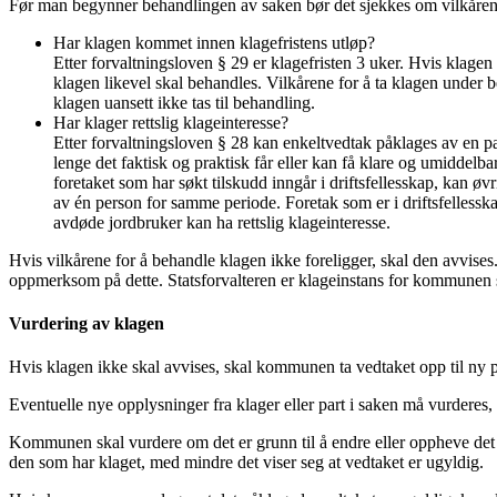
Før man begynner behandlingen av saken bør det sjekkes om vilkårene
Har klagen kommet innen klagefristens utløp?
Etter forvaltningsloven § 29 er klagefristen 3 uker. Hvis klagen 
klagen likevel skal behandles. Vilkårene for å ta klagen under be
klagen uansett ikke tas til behandling.
Har klager rettslig klageinteresse?
Etter forvaltningsloven § 28 kan enkeltvedtak påklages av en part
lenge det faktisk og praktisk får eller kan få klare og umiddel
foretaket som har søkt tilskudd inngår i driftsfellesskap, kan øvr
av én person for samme periode. Foretak som er i driftsfelless
avdøde jordbruker kan ha rettslig klageinteresse.
Hvis vilkårene for å behandle klagen ikke foreligger, skal den avvises
oppmerksom på dette. Statsforvalteren er klageinstans for kommunen 
Vurdering av klagen
Hvis klagen ikke skal avvises, skal kommunen ta vedtaket opp til ny p
Eventuelle nye opplysninger fra klager eller part i saken må vurderes,
Kommunen skal vurdere om det er grunn til å endre eller oppheve det p
den som har klaget, med mindre det viser seg at vedtaket er ugyldig.