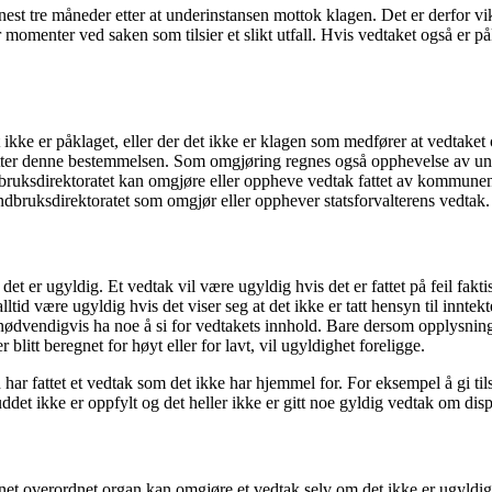
senest tre måneder etter at underinstansen mottok klagen. Det er derfor 
omenter ved saken som tilsier et slikt utfall. Hvis vedtaket også er påk
t ikke er påklaget, eller der det ikke er klagen som medfører at vedtake
 etter denne bestemmelsen. Som omgjøring regnes også opphevelse av und
direktoratet kan omgjøre eller oppheve vedtak fattet av kommunen og 
bruksdirektoratet som omgjør eller opphever statsforvalterens vedtak
 det er ugyldig. Et vedtak vil være ugyldig hvis det er fattet på feil fak
lltid være ugyldig hvis det viser seg at det ikke er tatt hensyn til innt
ke nødvendigvis ha noe å si for vedtakets innhold. Bare dersom opplysni
 blitt beregnet for høyt eller for lavt, vil ugyldighet foreligge.
 har fattet et vedtak som det ikke har hjemmel for. For eksempel å gi t
kuddet ikke er oppfylt og det heller ikke er gitt noe gyldig vedtak om dis
net overordnet organ kan omgjøre et vedtak selv om det ikke er ugyldig- hv