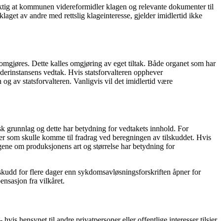
viktig at kommunen videreformidler klagen og relevante dokumenter til
laget av andre med rettslig klageinteresse, gjelder imidlertid ikke
t omgjøres. Dette kalles omgjøring av eget tiltak. Både organet som har
erinstansens vedtak. Hvis statsforvalteren opphever
av statsforvalteren. Vanligvis vil det imidlertid være
.
tisk grunnlag og dette har betydning for vedtakets innhold. For
ekter som skulle komme til fradrag ved beregningen av tilskuddet. Hvis
ngene om produksjonens art og størrelse har betydning for
ilskudd for flere dager enn sykdomsavløsningsforskriften åpner for
pensasjon fra vilkåret.
is hensynet til andre privatpersoner eller offentlige interesser tilsier