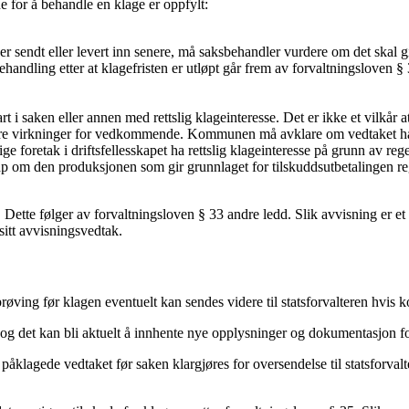
 for å behandle en klage er oppfylt:
er sendt eller levert inn senere, må saksbehandler vurdere om det skal gis
handling etter at klagefristen er utløpt går frem av forvaltningsloven § 3
 i saken eller annen med rettslig klageinteresse. Det er ikke et vilkår a
bare virkninger for vedkommende. Kommunen må avklare om vedtaket har gi
ige foretak i driftsfellesskapet ha rettslig klageinteresse på grunn av re
kap om den produksjonen som gir grunnlaget for tilskuddsutbetalingen re
. Dette følger av forvaltningsloven § 33 andre ledd. Slik avvisning er e
sitt avvisningsvedtak.
røving før klagen eventuelt kan sendes videre til statsforvalteren hvi
 og det kan bli aktuelt å innhente nye opplysninger og dokumentasjon fo
åklagede vedtaket før saken klargjøres for oversendelse til statsforval