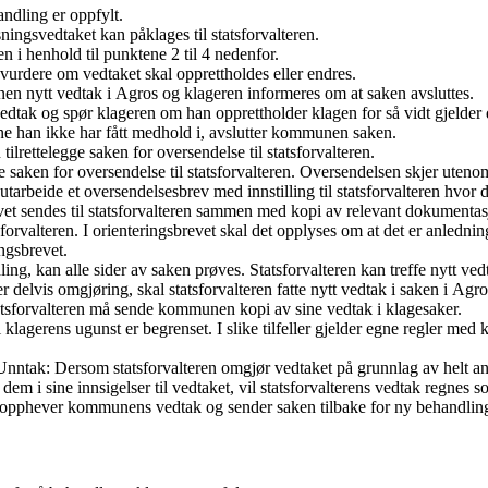
ndling er oppfylt.
ningsvedtaket kan påklages til statsforvalteren.
 i henhold til punktene 2 til 4 nedenfor.
vurdere om vedtaket skal opprettholdes eller endres.
unen nytt vedtak i Agros og klageren informeres om at saken avsluttes.
 vedtak og spør klageren om han opprettholder klagen for så vidt gjelder
ne han ikke har fått medhold i, avslutter kommunen saken.
lrettelegge saken for oversendelse til statsforvalteren.
ge saken for oversendelse til statsforvalteren. Oversendelsen skjer uten
tarbeide et oversendelsesbrev med innstilling til statsforvalteren hvor 
t sendes til statsforvalteren sammen med kopi av relevant dokumentasj
rvalteren. I orienteringsbrevet skal det opplyses om at det er anledning 
ingsbrevet.
ling, kan alle sider av saken prøves. Statsforvalteren kan treffe nytt 
ller delvis omgjøring, skal statsforvalteren fatte nytt vedtak i saken i
Statsforvalteren må sende kommunen kopi av sine vedtak i klagesaker.
lagerens ugunst er begrenset. I slike tilfeller gjelder egne regler med ko
 Unntak: Dersom statsforvalteren omgjør vedtaket på grunnlag av helt 
em i sine innsigelser til vedtaket, vil statsforvalterens vedtak regnes s
en opphever kommunens vedtak og sender saken tilbake for ny behandling 