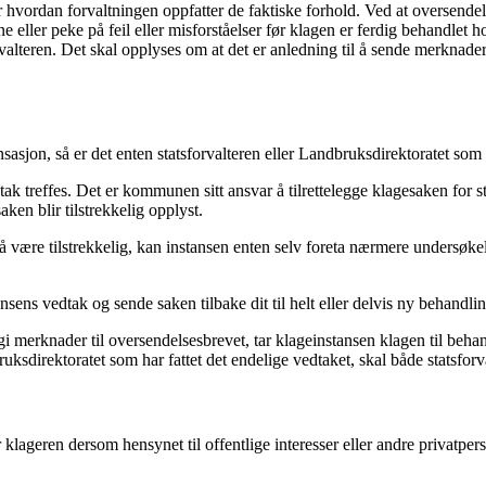
emgår hvordan forvaltningen oppfatter de faktiske forhold. Ved at overs
eller peke på feil eller misforståelser før klagen er ferdig behandlet h
valteren. Det skal opplyses om at det er anledning til å sende merknader
sjon, så er det enten statsforvalteren eller Landbruksdirektoratet som 
 treffes. Det er kommunen sitt ansvar å tilrettelegge klagesaken for stats
aken blir tilstrekkelig opplyst.
å være tilstrekkelig, kan instansen enten selv foreta nærmere undersøkel
sens vedtak og sende saken tilbake dit til helt eller delvis ny behandli
å gi merknader til oversendelsesbrevet, tar klageinstansen klagen til beha
uksdirektoratet som har fattet det endelige vedtaket, skal både statsf
klageren dersom hensynet til offentlige interesser eller andre privatpers