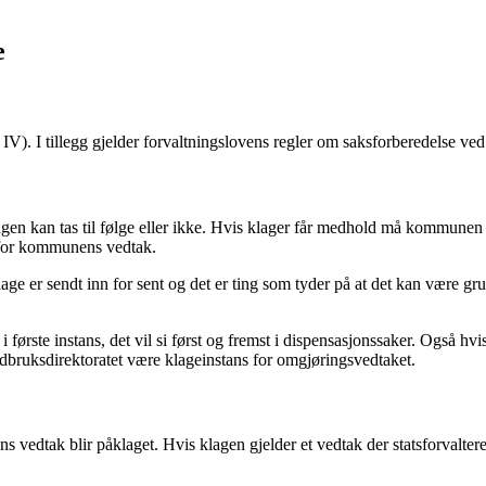
e
IV). I tillegg gjelder forvaltningslovens regler om saksforberedelse ved
en kan tas til følge eller ikke. Hvis klager får medhold må kommunen o
s for kommunens vedtak.
er sendt inn for sent og det er ting som tyder på at det kan være grunnl
i første instans, det vil si først og fremst i dispensasjonssaker. Også hvi
dbruksdirektoratet være klageinstans for omgjøringsvedtaket.
vedtak blir påklaget. Hvis klagen gjelder et vedtak der statsforvaltere