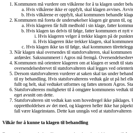
Kommunen må vurdere om vilkårene for å ta klagen under beha
Hvis vilkårene ikke er oppfylt, skal klagen avvises. Avvis
Hvis vilkårene er oppfylt, skal kommunen behandle klagen
Kommunen må foreta de undersøkelser klagen gir grunn til, og 
Hvis klageren får fullt medhold i sin klage, fatter komm
Hvis klagen tas delvis til følge, fatter kommunen et nytt
Hvis klageren velger å trekke klagen på de punkte
Hvis klageren ikke trekker klagen, skal kommunen ti
Hvis klagen ikke tas til følge, skal kommunen tilretteleg
Når klagen skal oversendes til statsforvalteren, skal kommunen u
anførsler. Saksnummeret i Agros må fremgå. Oversendelsesbreve
Kommunen må orientere klageren om at klagen er sendt til statsfo
oversendelsesbrevet til statsforvalteren skal legges ved orienter
Dersom statsforvalteren vurderer at saken skal tas under behand
til ny behandling. Hvis statsforvalterens vedtak går ut på hel e
fullt og helt, skal vedtaket utformes og fattes utenom Agros. 
Statsforvalterens muligheter til å omgjøre kommunens vedtak til k
eget avsnitt om dette.
Statsforvalteren sitt vedtak kan som hovedregel ikke påklages.
opprettholdelsen av det med, og klageren heller ikke har påpekt d
fall være klageinstans. Dette kan unngås ved at statsforvalter
Vilkår for å kunne ta klagen til behandling