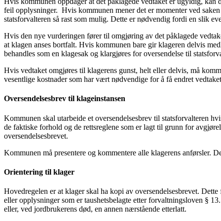
Hvis kommunen oppdager at det påklagede vedtaket er ugyldig, kan det 
feil opplysninger. Hvis kommunen mener det er momenter ved saken som
statsforvalteren så rast som mulig. Dette er nødvendig fordi en slik 
Hvis den nye vurderingen fører til omgjøring av det påklagede vedtaket,
at klagen anses bortfalt. Hvis kommunen bare gir klageren delvis medho
behandles som en klagesak og klargjøres for oversendelse til statsfor
Hvis vedtaket omgjøres til klagerens gunst, helt eller delvis, må kommu
vesentlige kostnader som har vært nødvendige for å få endret vedtake
Oversendelsesbrev til klageinstansen
Kommunen skal utarbeide et oversendelsesbrev til statsforvalteren hvis
de faktiske forhold og de rettsreglene som er lagt til grunn for avgjø
oversendelsesbrevet.
Kommunen må presentere og kommentere alle klagerens anførsler. Det er
Orientering til klager
Hovedregelen er at klager skal ha kopi av oversendelsesbrevet. Dette 
eller opplysninger som er taushetsbelagte etter forvaltningsloven § 13. 
eller, ved jordbrukerens død, en annen nærstående etterlatt.