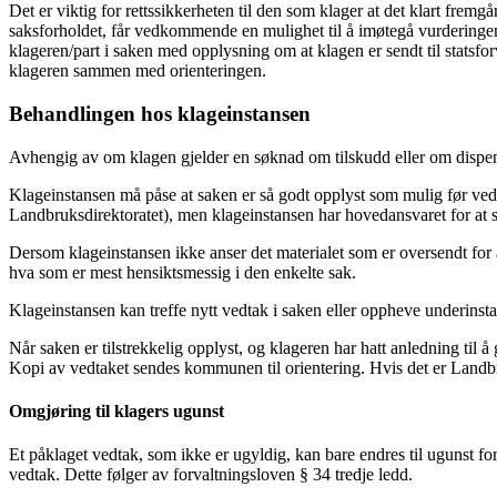
Det er viktig for rettssikkerheten til den som klager at det klart fr
saksforholdet, får vedkommende en mulighet til å imøtegå vurderingene 
klageren/part i saken med opplysning om at klagen er sendt til statsfor
klageren sammen med orienteringen.
Behandlingen hos klageinstansen
Avhengig av om klagen gjelder en søknad om tilskudd eller om dispensa
Klageinstansen må påse at saken er så godt opplyst som mulig før vedtak
Landbruksdirektoratet), men klageinstansen har hovedansvaret for at s
Dersom klageinstansen ikke anser det materialet som er oversendt for 
hva som er mest hensiktsmessig i den enkelte sak.
Klageinstansen kan treffe nytt vedtak i saken eller oppheve underinstan
Når saken er tilstrekkelig opplyst, og klageren har hatt anledning til 
Kopi av vedtaket sendes kommunen til orientering. Hvis det er Landbr
Omgjøring til klagers ugunst
Et påklaget vedtak, som ikke er ugyldig, kan bare endres til ugunst for 
vedtak. Dette følger av forvaltningsloven § 34 tredje ledd.