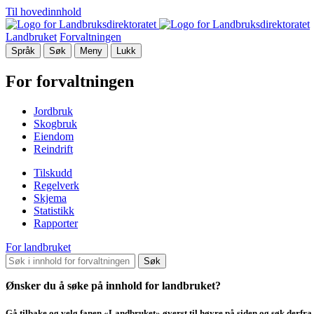
Til hovedinnhold
Landbruket
Forvaltningen
Språk
Søk
Meny
Lukk
For forvaltningen
Jordbruk
Skogbruk
Eiendom
Reindrift
Tilskudd
Regelverk
Skjema
Statistikk
Rapporter
For landbruket
Søk
Ønsker du å søke på innhold for landbruket?
Gå tilbake og velg fanen «Landbruket» øverst til høyre på siden og søk derfra.