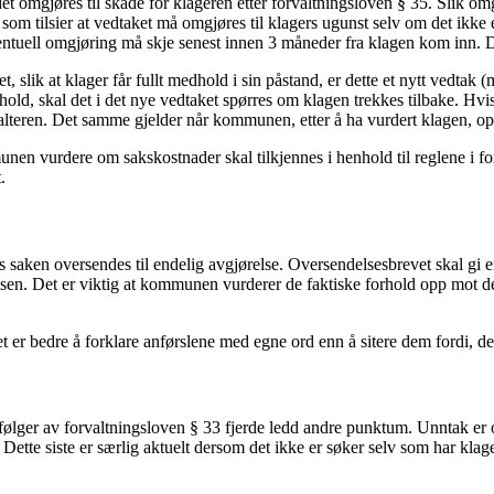
omgjøres til skade for klageren etter forvaltningsloven § 35. Slik omg
 tilsier at vedtaket må omgjøres til klagers ugunst selv om det ikke 
eventuell omgjøring må skje senest innen 3 måneder fra klagen kom inn. 
 slik at klager får fullt medhold i sin påstand, er dette et nytt vedtak 
ld, skal det i det nye vedtaket spørres om klagen trekkes tilbake. Hvis k
valteren. Det samme gjelder når kommunen, etter å ha vurdert klagen, op
nen vurdere om sakskostnader skal tilkjennes i henhold til reglene i for
t.
 saken oversendes til endelig avgjørelse. Oversendelsesbrevet skal gi en 
relsen. Det er viktig at kommunen vurderer de faktiske forhold opp mot d
 bedre å forklare anførslene med egne ord enn å sitere dem fordi, dette
følger av forvaltningsloven § 33 fjerde ledd andre punktum. Unntak er 
Dette siste er særlig aktuelt dersom det ikke er søker selv som har klage