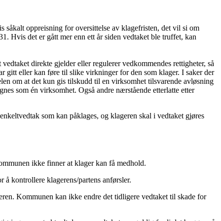
 såkalt oppreisning for oversittelse av klagefristen, det vil si om
1. Hvis det er gått mer enn ett år siden vedtaket ble truffet, kan
t vedtaket direkte gjelder eller regulerer vedkommendes rettigheter, så
tt eller kan føre til slike virkninger for den som klager. I saker der
gelen om at det kun gis tilskudd til en virksomhet tilsvarende avløsning
gnes som én virksomhet. Også andre nærstående etterlatte etter
t enkeltvedtak som kan påklages, og klageren skal i vedtaket gjøres
s kommunen ikke finner at klager kan få medhold.
r å kontrollere klagerens/partens anførsler.
teren. Kommunen kan ikke endre det tidligere vedtaket til skade for