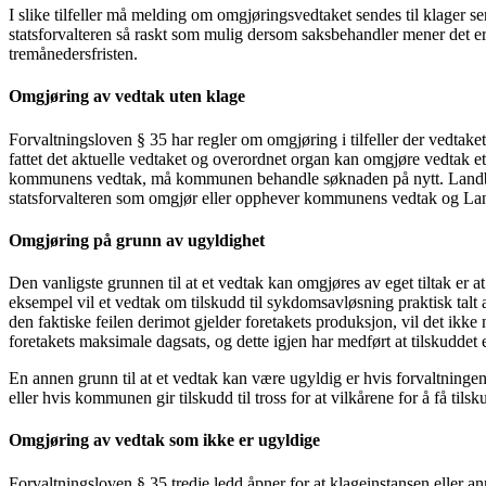
I slike tilfeller må melding om omgjøringsvedtaket sendes til klager 
statsforvalteren så raskt som mulig dersom saksbehandler mener det er m
tremånedersfristen.
Omgjøring av vedtak uten klage
Forvaltningsloven § 35 har regler om omgjøring i tilfeller der vedtake
fattet det aktuelle vedtaket og overordnet organ kan omgjøre vedtak
kommunens vedtak, må kommunen behandle søknaden på nytt. Landbruks
statsforvalteren som omgjør eller opphever kommunens vedtak og Land
Omgjøring på grunn av ugyldighet
Den vanligste grunnen til at et vedtak kan omgjøres av eget tiltak er at
eksempel vil et vedtak om tilskudd til sykdomsavløsning praktisk talt a
den faktiske feilen derimot gjelder foretakets produksjon, vil det ik
foretakets maksimale dagsats, og dette igjen har medført at tilskuddet er
En annen grunn til at et vedtak kan være ugyldig er hvis forvaltningen
eller hvis kommunen gir tilskudd til tross for at vilkårene for å få tils
Omgjøring av vedtak som ikke er ugyldige
Forvaltningsloven § 35 tredje ledd åpner for at klageinstansen eller an