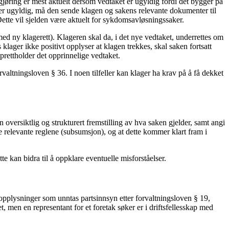
jøring er mest aktuelt dersom vedtaket er ugyldig fordi det bygger på
er ugyldig, må den sende klagen og sakens relevante dokumenter til
Dette vil sjelden være aktuelt for sykdomsavløsningssaker.
(med ny klagerett). Klageren skal da, i det nye vedtaket, underrettes om
lager ikke positivt opplyser at klagen trekkes, skal saken fortsatt
prettholder det opprinnelige vedtaket.
valtningsloven § 36. I noen tilfeller kan klager ha krav på å få dekket
oversiktlig og strukturert fremstilling av hva saken gjelder, samt angi
e relevante reglene (subsumsjon), og at dette kommer klart fram i
 kan bidra til å oppklare eventuelle misforståelser.
opplysninger som unntas partsinnsyn etter forvaltningsloven § 19,
t, men en representant for et foretak søker er i driftsfellesskap med