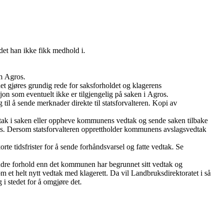
 det han ikke fikk medhold i.
om Agros.
det gjøres grundig rede for saksforholdet og klagerens
on som eventuelt ikke er tilgjengelig på saken i Agros.
til å sende merknader direkte til statsforvalteren. Kopi av
vedtak i saken eller oppheve kommunens vedtak og sende saken tilbake
 Agros. Dersom statsforvalteren opprettholder kommunens avslagsvedtak
rte tidsfrister for å sende forhåndsvarsel og fatte vedtak. Se
andre forhold enn det kommunen har begrunnet sitt vedtak og
om et helt nytt vedtak med klagerett. Da vil Landbruksdirektoratet i så
i stedet for å omgjøre det.