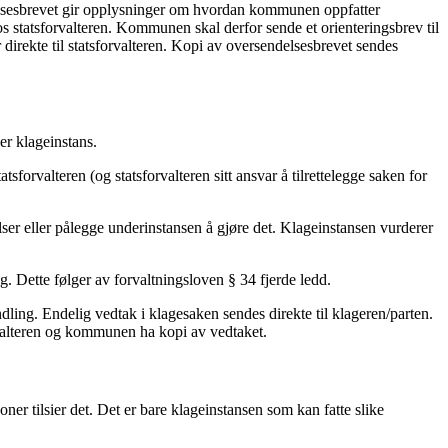
endelsesbrevet gir opplysninger om hvordan kommunen oppfatter
os statsforvalteren. Kommunen skal derfor sende et orienteringsbrev til
 direkte til statsforvalteren. Kopi av oversendelsesbrevet sendes
er klageinstans.
forvalteren (og statsforvalteren sitt ansvar å tilrettelegge saken for
ser eller pålegge underinstansen å gjøre det. Klageinstansen vurderer
ng. Dette følger av forvaltningsloven § 34 fjerde ledd.
ndling. Endelig vedtak i klagesaken sendes direkte til klageren/parten.
orvalteren og kommunen ha kopi av vedtaket.
oner tilsier det. Det er bare klageinstansen som kan fatte slike