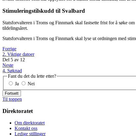
Stimuleringstilskudd til Svalbard
Statsforvalteren i Troms og Finnmark skal fastsette frist for å søke om s
tildelingsåret.
Statsforvalteren i Troms og Finnmark skal lyse ut ordningen med stim
Forrige
2. Viktige datoer
Del
5
av
12
Neste
4. Søknad
Fant du det du lette etter?
Ja
Nei
Fortsett
Til toppen
Direktoratet
Om direktoratet
Kontakt oss
Ledige stillinger