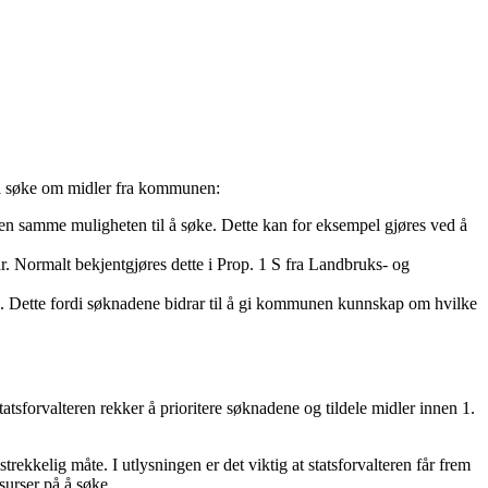
il å søke om midler fra kommunen:
 den samme muligheten til å søke. Dette kan for eksempel gjøres ved å
år. Normalt bekjentgjøres dette i Prop. 1 S fra Landbruks- og
n. Dette fordi søknadene bidrar til å gi kommunen kunnskap om hvilke
 statsforvalteren rekker å prioritere søknadene og tildele midler innen 1.
strekkelig måte. I utlysningen er det viktig at statsforvalteren får frem
ssurser på å søke.