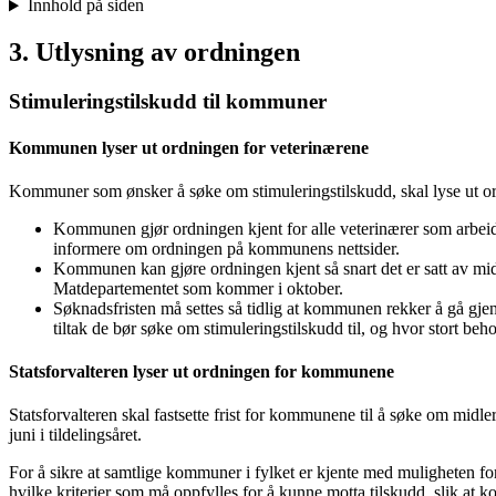
Innhold på siden
3. Utlysning av ordningen
Stimuleringstilskudd til kommuner
Kommunen lyser ut ordningen for veterinærene
Kommuner som ønsker å søke om stimuleringstilskudd, skal lyse ut ord
Kommunen gjør ordningen kjent for alle veterinærer som arbeider
informere om ordningen på kommunens nettsider.
Kommunen kan gjøre ordningen kjent så snart det er satt av midle
Matdepartementet som kommer i oktober.
Søknadsfristen må settes så tidlig at kommunen rekker å gå gj
tiltak de bør søke om stimuleringstilskudd til, og hvor stort behove
Statsforvalteren lyser ut ordningen for kommunene
Statsforvalteren skal fastsette frist for kommunene til å søke om midler f
juni i tildelingsåret.
For å sikre at samtlige kommuner i fylket er kjente med muligheten for å 
hvilke kriterier som må oppfylles for å kunne motta tilskudd, slik at