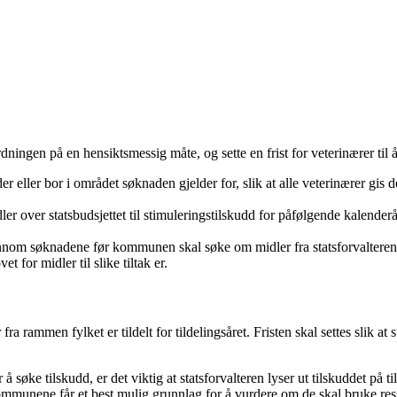
ningen på en hensiktsmessig måte, og sette en frist for veterinærer t
 eller bor i området søknaden gjelder for, slik at alle veterinærer gis
r over statsbudsjettet til stimuleringstilskudd for påfølgende kalender
ennom søknadene før kommunen skal søke om midler fra statsforvaltere
t for midler til slike tiltak er.
ra rammen fylket er tildelt for tildelingsåret. Fristen skal settes slik at
søke tilskudd, er det viktig at statsforvalteren lyser ut tilskuddet på til
 kommunene får et best mulig grunnlag for å vurdere om de skal bruke re