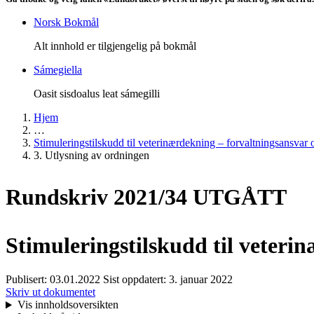
Norsk Bokmål
Alt innhold er tilgjengelig på bokmål
Sámegiella
Oasit sisdoalus leat sámegilli
Hjem
…
Stimuleringstilskudd til veterinærdekning – forvaltningsansvar
3. Utlysning av ordningen
Rundskriv 2021/34 UTGÅTT
Stimuleringstilskudd til veteri
Publisert:
03.01.2022
Sist oppdatert:
3. januar 2022
Skriv ut dokumentet
Vis innholdsoversikten