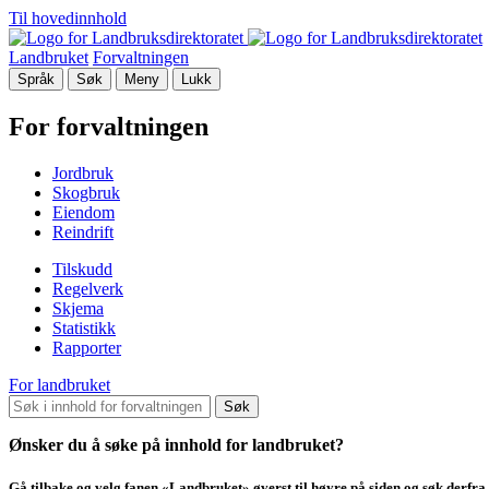
Til hovedinnhold
Landbruket
Forvaltningen
Språk
Søk
Meny
Lukk
For forvaltningen
Jordbruk
Skogbruk
Eiendom
Reindrift
Tilskudd
Regelverk
Skjema
Statistikk
Rapporter
For landbruket
Søk
Ønsker du å søke på innhold for landbruket?
Gå tilbake og velg fanen «Landbruket» øverst til høyre på siden og søk derfra.