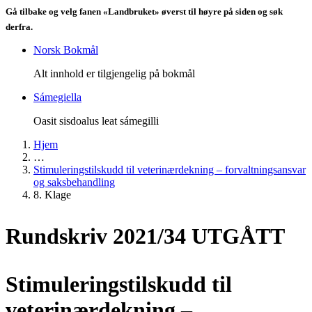
Gå tilbake og velg fanen «Landbruket» øverst til høyre på siden og søk
derfra.
Norsk Bokmål
Alt innhold er tilgjengelig på bokmål
Sámegiella
Oasit sisdoalus leat sámegilli
Hjem
…
Stimuleringstilskudd til veterinærdekning – forvaltningsansvar
og saksbehandling
8. Klage
Rundskriv 2021/34 UTGÅTT
Stimuleringstilskudd til
veterinærdekning –