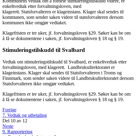
Kommunens vedtak om å fordele stimuleringstilskudd videre, er
enkeltvedtak etter forvaltningsloven, med
klagerett. Statsforvalteren er klageinstans. Klager skal sendes til
kommunen, som sender saken videre til statsforvalteren dersom
kommunen ikke omgjør vedtaket.
Klagefristen er tre uker, jf. forvaltningsloven §29. Søker kan be om
å få se dokumentene i saken, jf. forvaltningsloven § 18 og § 19.
Stimuleringstilskudd til Svalbard
Vedtak om stimuleringstilskudd til Svalbard, er enkeltvedtak etter
forvaltningsloven, med klagerett. Landbruksdirektoratet er
klageinstans. Klager skal sendes til Statsforvalteren i Troms og
Finnmark, som sender saken videre til Landbruksdirektoratet dersom
Statsforvalteren ikke omgjør vedtaket.
Klagefristen er tre uker, jf. forvaltningsloven §29. Søker kan be om
å få se dokumentene i saken, jf. forvaltningsloven § 18 og § 19.
Forrige
7. Vedtak og utbetaling
Del
10
av
12
Neste
9. Rapportering