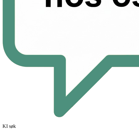
KI søk