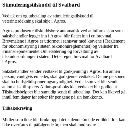
Stimuleringstilskudd til Svalbard
Vedtak om og utbetaling av stimuleringstilskudd til
veterinærdekning skal skje i Agros.
Agros produserer tilskuddsbrev automatisk ved at informasjon som
saksbehandler legger inn i Agros, blir flettet inn i en brevmal.
Brevmalene i Agros er utformet i samsvar med kravene i Reglement
for økonomistyring i staten (økonomireglementet) og veileder fra
Finansdepartementet Om etablering og forvaltning av
tilskuddsordninger i staten. Det er egen brevmal for Svalbard
i Agros.
Saksbehandler sender vedtaket til godkjenning i Agros. En annen
person, vanligvis en leder, skal godkjenne vedtaket. Denne personen
skal ha budsjettdisponeringsmyndighet. Vedtaksbrevet blir sendt
automatisk til søkers Altinn-postboks idet vedtaket blir godkjent.
Tilskuddsbeløpet blir samtidig sendt til utbetaling. Det kan likevel gå
inntil fem dager før søker får pengene på sin bankkonto.
Tilbakekreving
Midler som ikke blir brukt opp i det kalenderåret de er tildelt for, kan
ikke overføres til påfølgende år, men skal inndras av