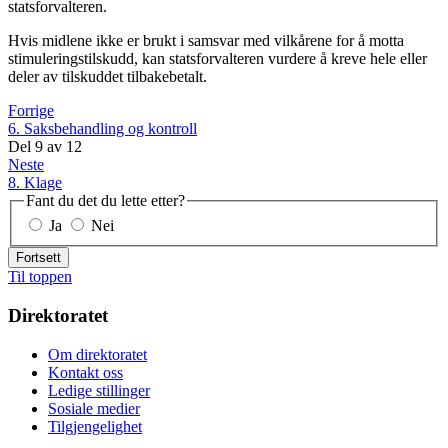
statsforvalteren.
Hvis midlene ikke er brukt i samsvar med vilkårene for å motta
stimuleringstilskudd, kan statsforvalteren vurdere å kreve hele eller
deler av tilskuddet tilbakebetalt.
Forrige
6. Saksbehandling og kontroll
Del
9
av
12
Neste
8. Klage
Fant du det du lette etter?
Ja
Nei
Fortsett
Til toppen
Direktoratet
Om direktoratet
Kontakt oss
Ledige stillinger
Sosiale medier
Tilgjengelighet