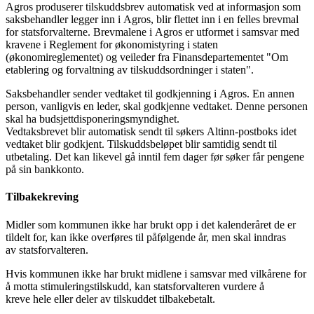
Agros produserer tilskuddsbrev automatisk ved at informasjon som
saksbehandler legger inn i Agros, blir flettet inn i en felles brevmal
for statsforvalterne. Brevmalene i Agros er utformet i samsvar med
kravene i Reglement for økonomistyring i staten
(økonomireglementet) og veileder fra Finansdepartementet "Om
etablering og forvaltning av tilskuddsordninger i staten".
Saksbehandler sender vedtaket til godkjenning i Agros. En annen
person, vanligvis en leder, skal godkjenne vedtaket. Denne personen
skal ha budsjettdisponeringsmyndighet.
Vedtaksbrevet blir automatisk sendt til søkers Altinn-postboks idet
vedtaket blir godkjent. Tilskuddsbeløpet blir samtidig sendt til
utbetaling. Det kan likevel gå inntil fem dager før søker får pengene
på sin bankkonto.
Tilbakekreving
Midler som kommunen ikke har brukt opp i det kalenderåret de er
tildelt for, kan ikke overføres til påfølgende år, men skal inndras
av statsforvalteren.
Hvis kommunen ikke har brukt midlene i samsvar med vilkårene for
å motta stimuleringstilskudd, kan statsforvalteren vurdere å
kreve hele eller deler av tilskuddet tilbakebetalt.