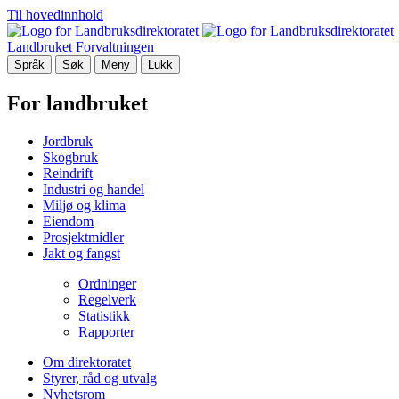
Til hovedinnhold
Landbruket
Forvaltningen
Språk
Søk
Meny
Lukk
For landbruket
Jordbruk
Skogbruk
Reindrift
Industri og handel
Miljø og klima
Eiendom
Prosjektmidler
Jakt og fangst
Ordninger
Regelverk
Statistikk
Rapporter
Om direktoratet
Styrer, råd og utvalg
Nyhetsrom