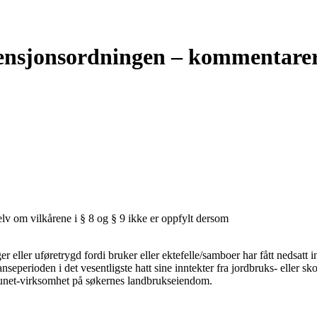
gpensjonsordningen – kommentarer 
selv om vilkårene i § 8 og § 9 ikke er oppfylt dersom
er eller uføretrygd fordi bruker eller ektefelle/samboer har fått nedsatt
nseperioden i det vesentligste hatt sine inntekter fra jordbruks- eller s
å Tunet-virksomhet på søkernes landbrukseiendom.