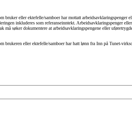
m bruker eller ektefelle/samboer har mottatt arbeidsavklaringspenger ell
ingen inkluderes som referanseinntekt. Arbeidsavklaringspenger eller u
 må søker dokumentere at arbeidsavklaringspengene eller uføretrygden e
rsom brukeren eller ektefelle/samboer har hatt lønn fra Inn på Tunet-v