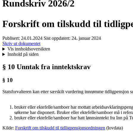
Rundskriv 2026/2
Forskrift om tilskudd til tidli
Publisert:
24.01.2024
Sist oppdatert:
24. januar 2024
Skriv ut dokumentet
Vis innholdsoversikten
Innhold på siden
§ 10 Unntak fra inntektskrav
§ 10
Statsforvalteren kan etter særskilt vurdering innrømme tidligpensjon 
bruker eller ektefelle/samboer har mottatt arbeidsavklaringspeng
søkerne har disponert. Bruker eller ektefelle/samboer må i refera
bruker eller ektefelle/samboer har hatt lønnsinntekt fra Inn p
Kilde:
Forskrift om tilskudd til tidligpensjonsordningen
(lovdata)