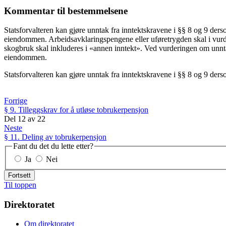
Kommentar til bestemmelsene
Statsforvalteren kan gjøre unntak fra inntektskravene i §§ 8 og 9 derso
eiendommen. Arbeidsavklaringspengene eller uføretrygden skal i vurder
skogbruk skal inkluderes i «annen inntekt». Ved vurderingen om unntak
eiendommen.
Statsforvalteren kan gjøre unntak fra inntektskravene i §§ 8 og 9 de
Forrige
§ 9. Tilleggskrav for å utløse tobrukerpensjon
Del
12
av
22
Neste
§ 11. Deling av tobrukerpensjon
Fant du det du lette etter?
Ja
Nei
Fortsett
Til toppen
Direktoratet
Om direktoratet