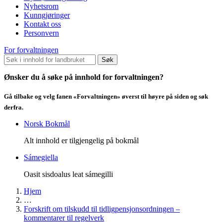
Nyhetsrom
Kunngjøringer
Kontakt oss
Personvern
For forvaltningen
Søk
Ønsker du å søke på innhold for forvaltningen?
Gå tilbake og velg fanen «Forvaltningen» øverst til høyre på siden og søk
derfra.
Norsk Bokmål
Alt innhold er tilgjengelig på bokmål
Sámegiella
Oasit sisdoalus leat sámegilli
Hjem
…
Forskrift om tilskudd til tidligpensjonsordningen –
kommentarer til regelverk