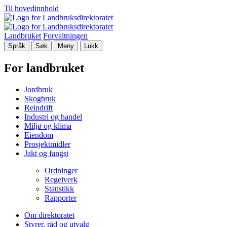
Til hovedinnhold
Landbruket
Forvaltningen
Språk
Søk
Meny
Lukk
For landbruket
Jordbruk
Skogbruk
Reindrift
Industri og handel
Miljø og klima
Eiendom
Prosjektmidler
Jakt og fangst
Ordninger
Regelverk
Statistikk
Rapporter
Om direktoratet
Styrer, råd og utvalg