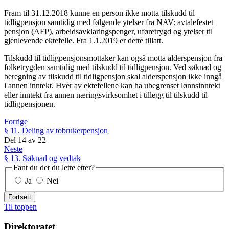
Fram til 31.12.2018 kunne en person ikke motta tilskudd til
tidligpensjon samtidig med følgende ytelser fra NAV: avtalefestet
pensjon (AFP), arbeidsavklaringspenger, uføretrygd og ytelser til
gjenlevende ektefelle. Fra 1.1.2019 er dette tillatt.
Tilskudd til tidligpensjonsmottaker kan også motta alderspensjon fra
folketrygden samtidig med tilskudd til tidligpensjon. Ved søknad og
beregning av tilskudd til tidligpensjon skal alderspensjon ikke inngå
i annen inntekt. Hver av ektefellene kan ha ubegrenset lønnsinntekt
eller inntekt fra annen næringsvirksomhet i tillegg til tilskudd til
tidligpensjonen.
Forrige
§ 11. Deling av tobrukerpensjon
Del
14
av
22
Neste
§ 13. Søknad og vedtak
Fant du det du lette etter?
Ja
Nei
Fortsett
Til toppen
Direktoratet