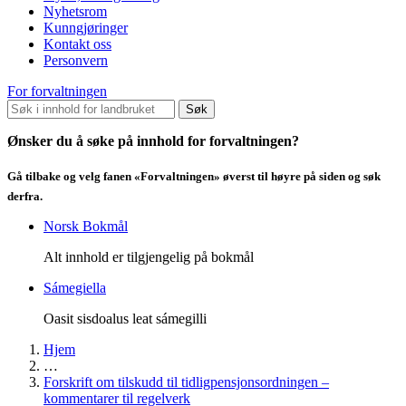
Nyhetsrom
Kunngjøringer
Kontakt oss
Personvern
For forvaltningen
Søk
Ønsker du å søke på innhold for forvaltningen?
Gå tilbake og velg fanen «Forvaltningen» øverst til høyre på siden og søk
derfra.
Norsk Bokmål
Alt innhold er tilgjengelig på bokmål
Sámegiella
Oasit sisdoalus leat sámegilli
Hjem
…
Forskrift om tilskudd til tidligpensjonsordningen –
kommentarer til regelverk