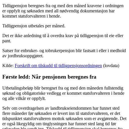
Tidligpensjon beregnes fra og med den måned kravene i ordningen
er oppfylt og søknaden med all nødvendig dokumentasjon har
kommet statsforvalteren i hende.
Tidligpensjon utbetales per måned.
Det er ikke anledning til å overdra krav på tidligpensjon til eie eller
pant.
Satser for enbruker- og tobrukerpensjon blir fastsatt i eller i medhold
av jordbruksoppgjøret.
Kilde:
Forskrift om tilskudd til tidligpensjonsordningen
(lovdata)
Første ledd: Når pensjonen beregnes fra
Utbetalingsbeløp blir beregnet fra og med den måneden fullstendig
søknad og obligatoriske vedlegg er kommet statsforvalteren i hende
og alle vilkår er oppfylt.
Selv om overdragelsen av landbrukseiendommen har funnet sted
flere måneder før søknaden er levert inn til statsforvalteren, er det
tidspunktet statsforvalteren mottok søknaden som er avgjørende. Det
er også likegyldig om tinglysningen har funnet sted lang tid før
søknaden ble sendt inn. Tilskudd til tidligpensjon skal beregnes fra