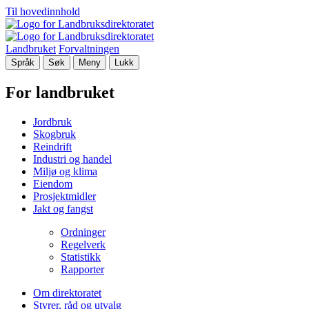
Til hovedinnhold
Landbruket
Forvaltningen
Språk
Søk
Meny
Lukk
For landbruket
Jordbruk
Skogbruk
Reindrift
Industri og handel
Miljø og klima
Eiendom
Prosjektmidler
Jakt og fangst
Ordninger
Regelverk
Statistikk
Rapporter
Om direktoratet
Styrer, råd og utvalg