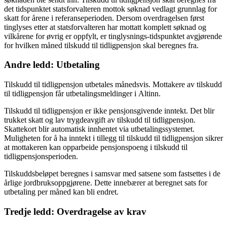
det tidspunktet statsforvalteren mottok søknad vedlagt grunnlag for
skatt for årene i referanseperioden. Dersom overdragelsen først
tinglyses etter at statsforvalteren har mottatt komplett søknad og
vilkårene for øvrig er oppfylt, er tinglysnings-tidspunktet avgjørende
for hvilken måned tilskudd til tidligpensjon skal beregnes fra.
Andre ledd: Utbetaling
Tilskudd til tidligpensjon utbetales månedsvis. Mottakere av tilskudd
til tidligpensjon får utbetalingsmeldinger i Altinn.
Tilskudd til tidligpensjon er ikke pensjonsgivende inntekt. Det blir
trukket skatt og lav trygdeavgift av tilskudd til tidligpensjon.
Skattekort blir automatisk innhentet via utbetalingssystemet.
Muligheten for å ha inntekt i tillegg til tilskudd til tidligpensjon sikrer
at mottakeren kan opparbeide pensjonspoeng i tilskudd til
tidligpensjonsperioden.
Tilskuddsbeløpet beregnes i samsvar med satsene som fastsettes i de
årlige jordbruksoppgjørene. Dette innebærer at beregnet sats for
utbetaling per måned kan bli endret.
Tredje ledd: Overdragelse av krav