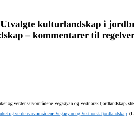
k i Utvalgte kulturlandskap i jo
dskap – kommentarer til regelve
dbruket og verdensarvområdene Vegaøyan og Vestnorsk fjordlandskap, sli
ordbruket og verdensarvområdene Vegaøyan og Vestnorsk fjordlandskap
(Lo