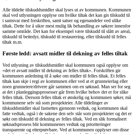
Alle tildelte tilskuddsmidler skal lyses ut av kommunen. Kommunen
skal ved utlysningen opplyse om hvilke tiltak det kan gis tilskudd til
i samsvar med forskriften, samt satser og egenandeler ved ulike
tiltak. Dette for å sikre mest mulig lik behandling av søkere innenfor
samme område. Det kan for eksempel være tilskudd til slått av areal,
tilskudd til beitedyr, tilskudd til restaurering, eller tilskudd til felles
tiltak m.m.
Første ledd: avsatt midler til dekning av felles tiltak
Ved utlysning av tilskuddsmidler skal kommunen også opplyse om
«det er avsatt midler til dekning av felles tiltak». Forskriften gir
kommunen anledning til å søke om midler til felles tiltak. Et felles
tiltak kan skje i regi av kommunen eller ved at et grunneierlag eller
noen grunneiere/drivere går sammen om en søknad. Man ser for seg
at det i planleggingsprosesser går frem hvilke behov det er for slike
felles tiltak. Dersom felles tiltak er ønskelig og kommunen søker, må
kommunene selv stå som prosjekteier. Alle tildelinger av
tilskuddsmidler skal fastsettes gjennom vedtak, og kommunen skal
fatte vedtak, også i de sakene den selv står som prosjekteier og det er
søkt om tilskudd til dekning av felles tiltak. Ved en slik formalisert
søknadsprosess blir kommunenes vedtak og prioriteringer
transparente og etterprøvbare. Ved at kommunen opplyser om disse