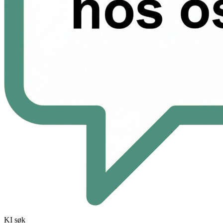
KI søk