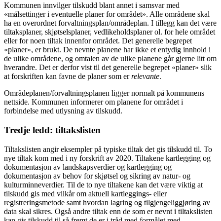
Kommunen innvilger tilskudd blant annet i samsvar med
«målsettinger i eventuelle planer for området». Alle områdene skal
ha en overordnet forvaltningsplan/områdeplan. I tillegg kan det være
tiltaksplaner, skjøtselsplaner, vedlikeholdsplaner ol. for hele området
eller for noen tiltak innenfor området. Det generelle begrepet
«planer», er brukt. De nevnte planene har ikke et entydig innhold i
de ulike områdene, og omtalen av de ulike planene går gjerne litt om
hverandre. Det er derfor vist til det generelle begrepet «planer» slik
at forskriften kan favne de planer som er
relevante
.
Områdeplanen/forvaltningsplanen ligger normalt på kommunens
nettside. Kommunen informerer om planene for området i
forbindelse med utlysning av tilskudd.
Tredje ledd: tiltakslisten
Tiltakslisten angir eksempler på typiske tiltak det gis tilskudd til. To
nye tiltak kom med i ny forskrift av 2020. Tiltakene kartlegging og
dokumentasjon av landskapsverdier og kartlegging og
dokumentasjon av behov for skjøtsel og sikring av natur- og
kulturminneverdier. Til de to nye tiltakene kan det være viktig at
tilskudd gis med vilkår om aktuell kartleggings- eller
registreringsmetode samt hvordan lagring og tilgjengeliggjøring av
data skal sikres. Også andre tiltak enn de som er nevnt i tiltakslisten
kan gis tilskudd til så fremt de er i tråd med formålet med