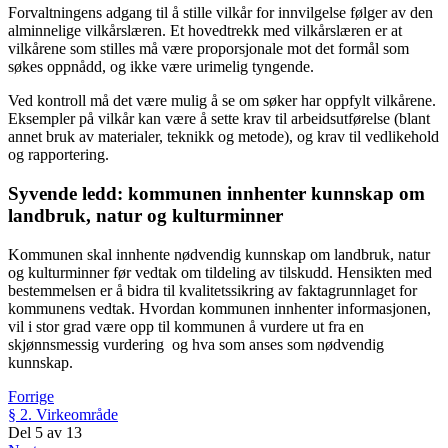
Forvaltningens adgang til å stille vilkår for innvilgelse følger av den
alminnelige vilkårslæren. Et hovedtrekk med vilkårslæren er at
vilkårene som stilles må være proporsjonale mot det formål som
søkes oppnådd, og ikke være urimelig tyngende.
Ved kontroll må det være mulig å se om søker har oppfylt vilkårene.
Eksempler på vilkår kan være å sette krav til arbeidsutførelse (blant
annet bruk av materialer, teknikk og metode), og krav til vedlikehold
og rapportering.
Syvende ledd: kommunen innhenter kunnskap om
landbruk, natur og kulturminner
Kommunen skal innhente nødvendig kunnskap om landbruk, natur
og kulturminner før vedtak om tildeling av tilskudd. Hensikten med
bestemmelsen er å bidra til kvalitetssikring av faktagrunnlaget for
kommunens vedtak. Hvordan kommunen innhenter informasjonen,
vil i stor grad være opp til kommunen å vurdere ut fra en
skjønnsmessig vurdering og hva som anses som nødvendig
kunnskap.
Forrige
§ 2. Virkeområde
Del
5
av
13