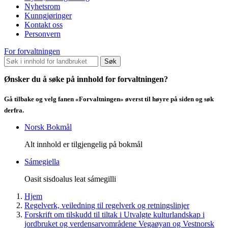
Nyhetsrom
Kunngjøringer
Kontakt oss
Personvern
For forvaltningen
Søk
Ønsker du å søke på innhold for forvaltningen?
Gå tilbake og velg fanen «Forvaltningen» øverst til høyre på siden og søk
derfra.
Norsk Bokmål
Alt innhold er tilgjengelig på bokmål
Sámegiella
Oasit sisdoalus leat sámegilli
Hjem
Regelverk, veiledning til regelverk og retningslinjer
Forskrift om tilskudd til tiltak i Utvalgte kulturlandskap i
jordbruket og verdensarvområdene Vegaøyan og Vestnorsk