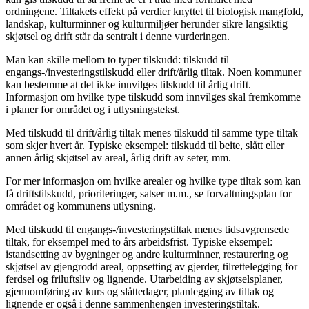
ordningene. Tiltakets effekt på verdier knyttet til biologisk mangfold,
landskap, kulturminner og kulturmiljøer herunder sikre langsiktig
skjøtsel og drift står da sentralt i denne vurderingen.
Man kan skille mellom to typer tilskudd: tilskudd til
engangs-/investeringstilskudd eller drift/årlig tiltak. Noen kommuner
kan bestemme at det ikke innvilges tilskudd til årlig drift.
Informasjon om hvilke type tilskudd som innvilges skal fremkomme
i planer for området og i utlysningstekst.
Med tilskudd til drift/årlig tiltak menes tilskudd til samme type tiltak
som skjer hvert år. Typiske eksempel: tilskudd til beite, slått eller
annen årlig skjøtsel av areal, årlig drift av seter, mm.
For mer informasjon om hvilke arealer og hvilke type tiltak som kan
få driftstilskudd, prioriteringer, satser m.m., se forvaltningsplan for
området og kommunens utlysning.
Med tilskudd til engangs-/investeringstiltak menes tidsavgrensede
tiltak, for eksempel med to års arbeidsfrist. Typiske eksempel:
istandsetting av bygninger og andre kulturminner, restaurering og
skjøtsel av gjengrodd areal, oppsetting av gjerder, tilrettelegging for
ferdsel og friluftsliv og lignende. Utarbeiding av skjøtselsplaner,
gjennomføring av kurs og slåttedager, planlegging av tiltak og
lignende er også i denne sammenhengen investeringstiltak.