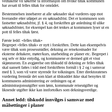
vedtakene vil søkerne få informasjon om hvilke tiltak kommunen
har avsatt til felles tiltak for området.
Bestemmelsen innebærer at alle søknader skal vurderes opp mot
hverandre etter utløpet av en søknadsfrist. Det er kommunen som
fastsetter søknadsfrist, jf. § 4, og forskriften gir anledning til ulike
søknadsfrister, for eksempel kan det tenkes at kommunen lyser ut en
pott til felles tiltak først.
Første ledd: «felles tiltak»
Begrepet «felles tiltak» er nytt i forskriften. Dette kan eksempelvis
være tiltak som prosessmidler, dekning av reisekostnader for
eksterne deltakere, møter/kurs, utarbeiding av planer etc. Begrepet i
seg selv er ikke entydig, og kommunene er dermed gitt et visst
skjønnsrom. En avgjørelse om tilskudd til dekning av felles tiltak
skal uansett fattes i tråd med forskriftens formål i § 2 og i samsvar
med § 3, som vil være styrende for tolkningen. Etter direktoratenes
vurdering fremstår det som klart at tilskuddet ikke skal benyttes til
kommunens administrering av ordningen og at
administrasjonsutgifter som lønn, kommunale reiseutgifter og
liknende utgifter ikke kan innfortolkes som dekningsverdige.
Annet ledd: tilskudd innvilges i samsvar med
målsettinger i planer