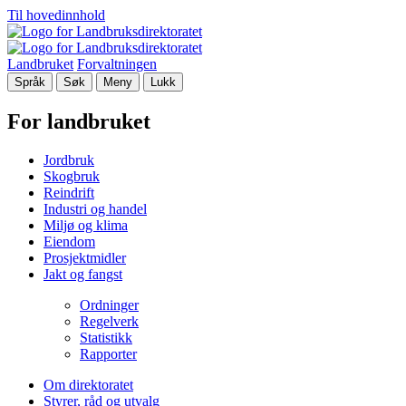
Til hovedinnhold
Landbruket
Forvaltningen
Språk
Søk
Meny
Lukk
For landbruket
Jordbruk
Skogbruk
Reindrift
Industri og handel
Miljø og klima
Eiendom
Prosjektmidler
Jakt og fangst
Ordninger
Regelverk
Statistikk
Rapporter
Om direktoratet
Styrer, råd og utvalg