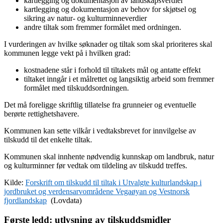
kartlegging og dokumentasjon av landskapsverdier
kartlegging og dokumentasjon av behov for skjøtsel og
sikring av natur- og kulturminneverdier
andre tiltak som fremmer formålet med ordningen.
I vurderingen av hvilke søknader og tiltak som skal prioriteres skal
kommunen legge vekt på i hvilken grad:
kostnadene står i forhold til tiltakets mål og antatte effekt
tiltaket inngår i et målrettet og langsiktig arbeid som fremmer
formålet med tilskuddsordningen.
Det må foreligge skriftlig tillatelse fra grunneier og eventuelle
berørte rettighetshavere.
Kommunen kan sette vilkår i vedtaksbrevet for innvilgelse av
tilskudd til det enkelte tiltak.
Kommunen skal innhente nødvendig kunnskap om landbruk, natur
og kulturminner før vedtak om tildeling av tilskudd treffes.
Kilde:
Forskrift om tilskudd til tiltak i Utvalgte kulturlandskap i
jordbruket og verdensarvområdene Vegaøyan og Vestnorsk
fjordlandskap
(Lovdata)
Første ledd: utlysning av tilskuddsmidler