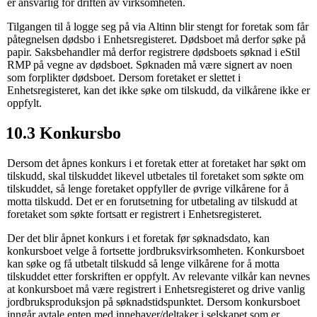
er ansvarlig for driften av virksomheten.
Tilgangen til å logge seg på via Altinn blir stengt for foretak som får
påtegnelsen dødsbo i Enhetsregisteret. Dødsboet må derfor søke på
papir. Saksbehandler må derfor registrere dødsboets søknad i eStil
RMP på vegne av dødsboet. Søknaden må være signert av noen
som forplikter dødsboet. Dersom foretaket er slettet i
Enhetsregisteret, kan det ikke søke om tilskudd, da vilkårene ikke er
oppfylt.
10.3 Konkursbo
Dersom det åpnes konkurs i et foretak etter at foretaket har søkt om
tilskudd, skal tilskuddet likevel utbetales til foretaket som søkte om
tilskuddet, så lenge foretaket oppfyller de øvrige vilkårene for å
motta tilskudd. Det er en forutsetning for utbetaling av tilskudd at
foretaket som søkte fortsatt er registrert i Enhetsregisteret.
Der det blir åpnet konkurs i et foretak før søknadsdato, kan
konkursboet velge å fortsette jordbruksvirksomheten. Konkursboet
kan søke og få utbetalt tilskudd så lenge vilkårene for å motta
tilskuddet etter forskriften er oppfylt. Av relevante vilkår kan nevnes
at konkursboet må være registrert i Enhetsregisteret og drive vanlig
jordbruksproduksjon på søknadstidspunktet. Dersom konkursboet
inngår avtale enten med innehaver/deltaker i selskapet som er