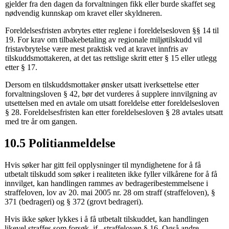
gjelder fra den dagen da forvaltningen fikk eller burde skaffet seg
nødvendig kunnskap om kravet eller skyldneren.
Foreldelsesfristen avbrytes etter reglene i foreldelsesloven §§ 14 til
19. For krav om tilbakebetaling av regionale miljøtilskudd vil
fristavbrytelse være mest praktisk ved at kravet innfris av
tilskuddsmottakeren, at det tas rettslige skritt etter § 15 eller utlegg
etter § 17.
Dersom en tilskuddsmottaker ønsker utsatt iverksettelse etter
forvaltningsloven § 42, bør det vurderes å supplere innvilgning av
utsettelsen med en avtale om utsatt foreldelse etter foreldelsesloven
§ 28. Foreldelsesfristen kan etter foreldelsesloven § 28 avtales utsatt
med tre år om gangen.
10.5 Politianmeldelse
Hvis søker har gitt feil opplysninger til myndighetene for å få
utbetalt tilskudd som søker i realiteten ikke fyller vilkårene for å få
innvilget, kan handlingen rammes av bedrageribestemmelsene i
straffeloven, lov av 20. mai 2005 nr. 28 om straff (straffeloven), §
371 (bedrageri) og § 372 (grovt bedrageri).
Hvis ikke søker lykkes i å få utbetalt tilskuddet, kan handlingen
likevel straffes som forsøk, jf. straffeloven § 16. Også andre