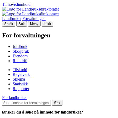
Til hovedinnhold
Landbruket
Forvaltningen
Språk
Søk
Meny
Lukk
For forvaltningen
Jordbruk
Skogbruk
Eiendom
Reindrift
Tilskudd
Regelverk
Skjema
Statistikk
Rapporter
For landbruket
Søk
Ønsker du å søke på innhold for landbruket?