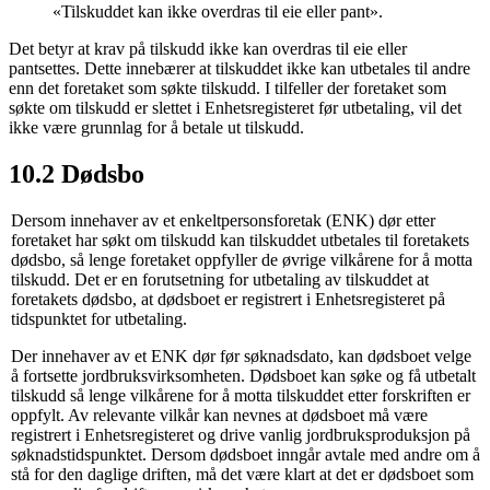
«Tilskuddet kan ikke overdras til eie eller pant».
Det betyr at krav på tilskudd ikke kan overdras til eie eller
pantsettes. Dette innebærer at tilskuddet ikke kan utbetales til andre
enn det foretaket som søkte tilskudd. I tilfeller der foretaket som
søkte om tilskudd er slettet i Enhetsregisteret før utbetaling, vil det
ikke være grunnlag for å betale ut tilskudd.
10.2 Dødsbo
Dersom innehaver av et enkeltpersonsforetak (ENK) dør etter
foretaket har søkt om tilskudd kan tilskuddet utbetales til foretakets
dødsbo, så lenge foretaket oppfyller de øvrige vilkårene for å motta
tilskudd. Det er en forutsetning for utbetaling av tilskuddet at
foretakets dødsbo, at dødsboet er registrert i Enhetsregisteret på
tidspunktet for utbetaling.
Der innehaver av et ENK dør før søknadsdato, kan dødsboet velge
å fortsette jordbruksvirksomheten. Dødsboet kan søke og få utbetalt
tilskudd så lenge vilkårene for å motta tilskuddet etter forskriften er
oppfylt. Av relevante vilkår kan nevnes at dødsboet må være
registrert i Enhetsregisteret og drive vanlig jordbruksproduksjon på
søknadstidspunktet. Dersom dødsboet inngår avtale med andre om å
stå for den daglige driften, må det være klart at det er dødsboet som