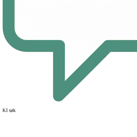
KI søk