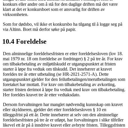
konkurs eller andre om å stå for den daglige driften må det være
klart at det er konkursboet som er ansvarlig for driften av
virksomheten.
Som for dødsbo, vil ikke et konkursbo ha tilgang til å logge seg på
via Altinn. Boet må derfor søke på papir.
10.4 Foreldelse
Den alminnelige foreldelsesfristen er etter foreldelsesloven (lov 18.
mai 1979 nr. 18 om foreldelse av fordringer) § 2 på tre år. For krav
om tilbakebetaling av miljøtilskudd er utgangspunktet at fristen
starter å løpe fra vedtak om tilskudd. Det innebærer at kravet
foreldes tre år etter utbetaling (se HR-2021-2571-A). Dette
utgangspunktet gjelder for den feilutbetalingen/merutbetalingen som
foretaket har mottatt. For krav om tilbakebetaling av avkorting,
starter fristen derimot å løpe fra vedtak med krav om tilbakebetaling.
Her foreldes kravet tre år etter vedtaksdato.
Dersom forvaltningen har manglet nødvendig kunnskap om kravet
eller skyldneren, gjelder det etter foreldelsesloven § 10 en
tilleggsfrist på ett år. Dette innebærer at selv om den alminnelige
foreldelsesfristen på tre år er utløpt, har forvaltningen i slike tilfeller
likevel ett år på å inndrive kravet eller avbryte fristen. Tilleggsfristen