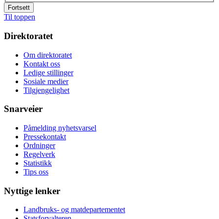
Fortsett
Til toppen
Direktoratet
Om direktoratet
Kontakt oss
Ledige stillinger
Sosiale medier
Tilgjengelighet
Snarveier
Påmelding nyhetsvarsel
Pressekontakt
Ordninger
Regelverk
Statistikk
Tips oss
Nyttige lenker
Landbruks- og matdepartementet
Statsforvalteren