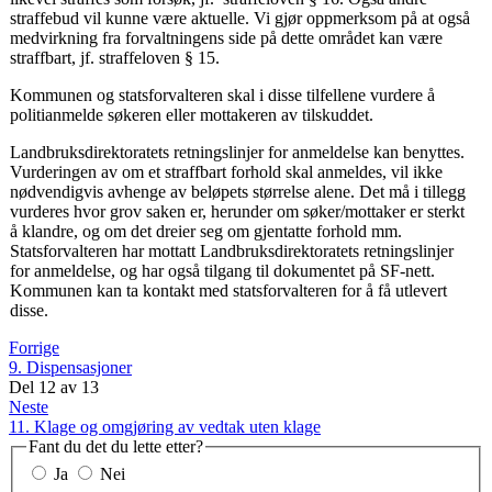
straffebud vil kunne være aktuelle. Vi gjør oppmerksom på at også
medvirkning fra forvaltningens side på dette området kan være
straffbart, jf. straffeloven § 15.
Kommunen og statsforvalteren skal i disse tilfellene vurdere å
politianmelde søkeren eller mottakeren av tilskuddet.
Landbruksdirektoratets retningslinjer for anmeldelse kan benyttes.
Vurderingen av om et straffbart forhold skal anmeldes, vil ikke
nødvendigvis avhenge av beløpets størrelse alene. Det må i tillegg
vurderes hvor grov saken er, herunder om søker/mottaker er sterkt
å klandre, og om det dreier seg om gjentatte forhold mm.
Statsforvalteren har mottatt Landbruksdirektoratets retningslinjer
for anmeldelse, og har også tilgang til dokumentet på SF-nett.
Kommunen kan ta kontakt med statsforvalteren for å få utlevert
disse.
Forrige
9. Dispensasjoner
Del
12
av
13
Neste
11. Klage og omgjøring av vedtak uten klage
Fant du det du lette etter?
Ja
Nei