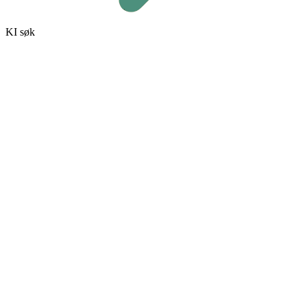
KI søk