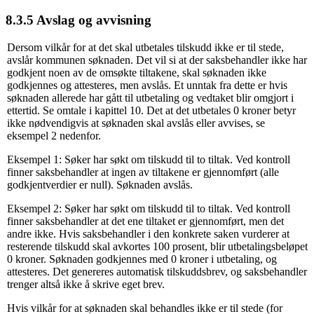
8.3.5 Avslag og avvisning
Dersom vilkår for at det skal utbetales tilskudd ikke er til stede,
avslår kommunen søknaden. Det vil si at der saksbehandler ikke har
godkjent noen av de omsøkte tiltakene, skal søknaden ikke
godkjennes og attesteres, men avslås. Et unntak fra dette er hvis
søknaden allerede har gått til utbetaling og vedtaket blir omgjort i
ettertid. Se omtale i kapittel 10. Det at det utbetales 0 kroner betyr
ikke nødvendigvis at søknaden skal avslås eller avvises, se
eksempel 2 nedenfor.
Eksempel 1: Søker har søkt om tilskudd til to tiltak. Ved kontroll
finner saksbehandler at ingen av tiltakene er gjennomført (alle
godkjentverdier er null). Søknaden avslås.
Eksempel 2: Søker har søkt om tilskudd til to tiltak. Ved kontroll
finner saksbehandler at det ene tiltaket er gjennomført, men det
andre ikke. Hvis saksbehandler i den konkrete saken vurderer at
resterende tilskudd skal avkortes 100 prosent, blir utbetalingsbeløpet
0 kroner. Søknaden godkjennes med 0 kroner i utbetaling, og
attesteres. Det genereres automatisk tilskuddsbrev, og saksbehandler
trenger altså ikke å skrive eget brev.
Hvis vilkår for at søknaden skal behandles ikke er til stede (for