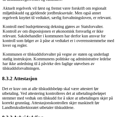
Aktuelt regelverk vil først og fremst være forskrift om regionalt
miljøtilskudd og gjeldende jordbruksavtale. Men også annet
regelverk knyttet til vedtaket, særlig forvaltningsloven, er relevant.
Kontroll med budsjettmessig dekning gjøres av Statsforvalter.
Kontroll av om disposisjonen er økonomisk forsvarlig er ikke
relevant. Saksbehandler i kommunen har derfor kun ansvar for
kontroll som følger av å påse at vedtaket er i overensstemmelse med
lover og regler.
Kommunen er tilskuddsforvalter på vegne av staten og underlagt
statlig instruksjon. Kommunens politiske og administrative ledelse
har ikke anledning til å påvirke den faglige utøvelsen av
tilskuddsforvaltningen.
8.3.2 Attestasjon
Det er krav om at alle tilskuddsbeløp skal være attestert før
utbetaling. Ved attestering kontrolleres det at utbetalingsbeløpet
stemmer med vedtak om tilskudd for å sikre at utbetalingen skjer på
korrekt grunnlag. Attestasjonskontrollen skjer maskinelt før
Landbruksdirektoratet utbetaler tilskuddene.