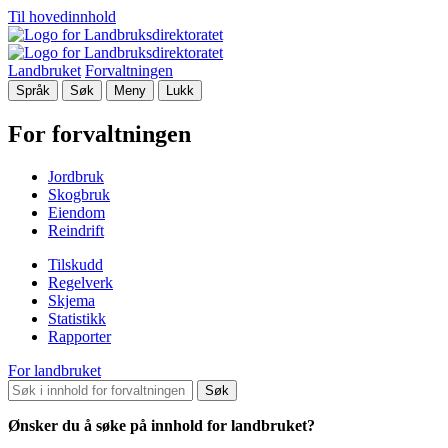
Til hovedinnhold
Landbruket
Forvaltningen
Språk
Søk
Meny
Lukk
For forvaltningen
Jordbruk
Skogbruk
Eiendom
Reindrift
Tilskudd
Regelverk
Skjema
Statistikk
Rapporter
For landbruket
Søk
Ønsker du å søke på innhold for landbruket?