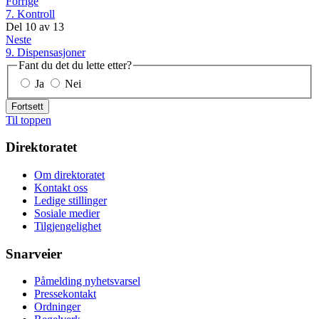
Forrige
7. Kontroll
Del
10
av
13
Neste
9. Dispensasjoner
Fant du det du lette etter?
Ja
Nei
Fortsett
Til toppen
Direktoratet
Om direktoratet
Kontakt oss
Ledige stillinger
Sosiale medier
Tilgjengelighet
Snarveier
Påmelding nyhetsvarsel
Pressekontakt
Ordninger