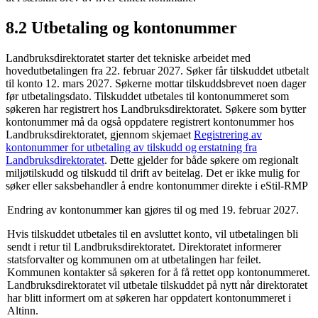
8.2 Utbetaling og kontonummer
Landbruksdirektoratet starter det tekniske arbeidet med
hovedutbetalingen fra 22. februar 2027. Søker får tilskuddet utbetalt
til konto 12. mars 2027. Søkerne mottar tilskuddsbrevet noen dager
før utbetalingsdato. Tilskuddet utbetales til kontonummeret som
søkeren har registrert hos Landbruksdirektoratet. Søkere som bytter
kontonummer må da også oppdatere registrert kontonummer hos
Landbruksdirektoratet, gjennom skjemaet
Registrering av
kontonummer for utbetaling av tilskudd og erstatning fra
Landbruksdirektoratet
. Dette gjelder for både søkere om regionalt
miljøtilskudd og tilskudd til drift av beitelag. Det er ikke mulig for
søker eller saksbehandler å endre kontonummer direkte i eStil-RMP
Endring av kontonummer kan gjøres til og med 19. februar 2027.
Hvis tilskuddet utbetales til en avsluttet konto, vil utbetalingen bli
sendt i retur til Landbruksdirektoratet. Direktoratet informerer
statsforvalter og kommunen om at utbetalingen har feilet.
Kommunen kontakter så søkeren for å få rettet opp kontonummeret.
Landbruksdirektoratet vil utbetale tilskuddet på nytt når direktoratet
har blitt informert om at søkeren har oppdatert kontonummeret i
Altinn.