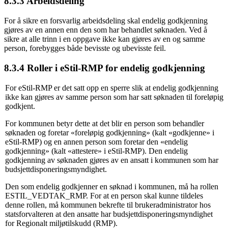
8.3.3 Arbeidsdeling
For å sikre en forsvarlig arbeidsdeling skal endelig godkjenning
gjøres av en annen enn den som har behandlet søknaden. Ved å
sikre at alle trinn i en oppgave ikke kan gjøres av en og samme
person, forebygges både bevisste og ubevisste feil.
8.3.4 Roller i eStil-RMP for endelig godkjenning
For eStil-RMP er det satt opp en sperre slik at endelig godkjenning
ikke kan gjøres av samme person som har satt søknaden til foreløpig
godkjent.
For kommunen betyr dette at det blir en person som behandler
søknaden og foretar «foreløpig godkjenning» (kalt «godkjenne» i
eStil-RMP) og en annen person som foretar den «endelig
godkjenning» (kalt «attestere» i eStil-RMP). Den endelig
godkjenning av søknaden gjøres av en ansatt i kommunen som har
budsjettdisponeringsmyndighet.
Den som endelig godkjenner en søknad i kommunen, må ha rollen
ESTIL_VEDTAK_RMP. For at en person skal kunne tildeles
denne rollen, må kommunen bekrefte til brukeradministrator hos
statsforvalteren at den ansatte har budsjettdisponeringsmyndighet
for Regionalt miljøtilskudd (RMP).