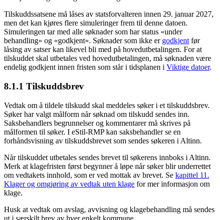
Tilskuddssatsene må låses av statsforvalteren innen 29. januar 2027,
men det kan kjøres flere simuleringer frem til denne datoen.
Simuleringen tar med alle søknader som har status «under
behandling» og «godkjent». Søknader som ikke er
godkjent
før
låsing av satser kan likevel bli med på hovedutbetalingen. For at
tilskuddet skal utbetales ved hovedutbetalingen, må søknaden være
endelig godkjent innen fristen som står i tidsplanen i
Viktige datoer
.
8.1.1 Tilskuddsbrev
Vedtak om å tildele tilskudd skal meddeles søker i et tilskuddsbrev.
Søker har valgt målform når søknad om tilskudd sendes inn.
Saksbehandlers begrunnelser og kommentarer må skrives på
målformen til søker. I eStil-RMP kan saksbehandler se en
forhåndsvisning av tilskuddsbrevet som sendes søkeren i Altinn.
Når tilskuddet utbetales sendes brevet til søkerens innboks i Altinn.
Merk at klagefristen først begynner å løpe når søker blir underrettet
om vedtakets innhold, som er ved mottak av brevet. Se
kapittel 11.
Klager og omgjøring av vedtak uten klage
for mer informasjon om
klage.
Husk at vedtak om avslag, avvisning og klagebehandling må sendes
ut i særskilt brev av hver enkelt kommune.