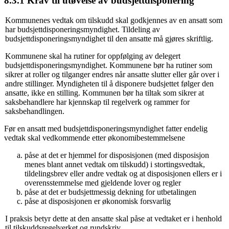
8.3.1 Krav til utøvelse av budsjettdisponering
Kommunenes vedtak om tilskudd skal godkjennes av en ansatt som
har budsjettdisponeringsmyndighet. Tildeling av
budsjettdisponeringsmyndighet til den ansatte må gjøres skriftlig.
Kommunene skal ha rutiner for oppfølging av delegert
budsjettdisponeringsmyndighet. Kommunene bør ha rutiner som
sikrer at roller og tilganger endres når ansatte slutter eller går over i
andre stillinger. Myndigheten til å disponere budsjettet følger den
ansatte, ikke en stilling. Kommunen bør ha tiltak som sikrer at
saksbehandlere har kjennskap til regelverk og rammer for
saksbehandlingen.
Før en ansatt med budsjettdisponeringsmyndighet fatter endelig
vedtak skal vedkommende etter økonomibestemmelsene
påse at det er hjemmel for disposisjonen (med disposisjon
menes blant annet vedtak om tilskudd) i stortingsvedtak,
tildelingsbrev eller andre vedtak og at disposisjonen ellers er i
overensstemmelse med gjeldende lover og regler
påse at det er budsjettmessig dekning for utbetalingen
påse at disposisjonen er økonomisk forsvarlig
I praksis betyr dette at den ansatte skal påse at vedtaket er i henhold
til tilskuddsregelverket og rundskriv.