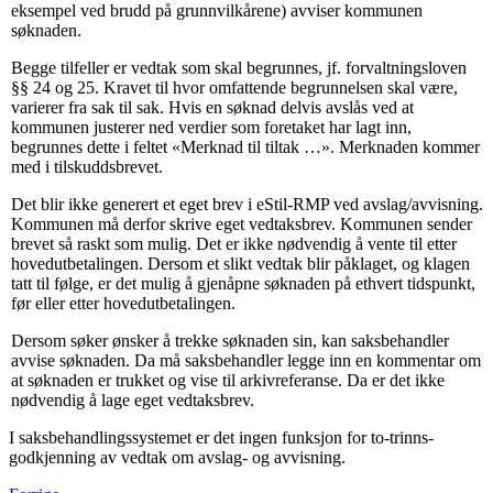
eksempel ved brudd på grunnvilkårene) avviser kommunen
søknaden.
Begge tilfeller er vedtak som skal begrunnes, jf. forvaltningsloven
§§ 24 og 25. Kravet til hvor omfattende begrunnelsen skal være,
varierer fra sak til sak. Hvis en søknad delvis avslås ved at
kommunen justerer ned verdier som foretaket har lagt inn,
begrunnes dette i feltet «Merknad til tiltak …». Merknaden kommer
med i tilskuddsbrevet.
Det blir ikke generert et eget brev i eStil-RMP ved avslag/avvisning.
Kommunen må derfor skrive eget vedtaksbrev. Kommunen sender
brevet så raskt som mulig. Det er ikke nødvendig å vente til etter
hovedutbetalingen. Dersom et slikt vedtak blir påklaget, og klagen
tatt til følge, er det mulig å gjenåpne søknaden på ethvert tidspunkt,
før eller etter hovedutbetalingen.
Dersom søker ønsker å trekke søknaden sin, kan saksbehandler
avvise søknaden. Da må saksbehandler legge inn en kommentar om
at søknaden er trukket og vise til arkivreferanse. Da er det ikke
nødvendig å lage eget vedtaksbrev.
I saksbehandlingssystemet er det ingen funksjon for to-trinns-
godkjenning av vedtak om avslag- og avvisning.