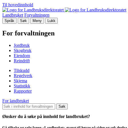
Til hovedinnhold
Landbruket
Forvaltningen
Språk
Søk
Meny
Lukk
For forvaltningen
Jordbruk
Skogbruk
Eiendom
Reindrift
Tilskudd
Regelverk
Skjema
Statistikk
Rapporter
For landbruket
Søk
Ønsker du å søke på innhold for landbruket?
Gå tilbake og velg fanen «Landbruket» øverst til høyre på siden og søk derfra.