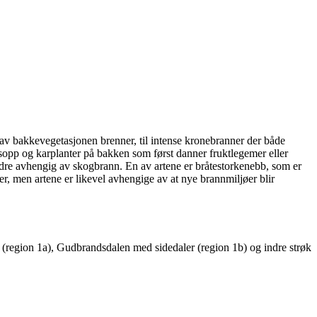
 av bakkevegetasjonen brenner, til intense kronebranner der både
 sopp og karplanter på bakken som først danner fruktlegemer eller
mindre avhengig av skogbrann. En av artene er bråtestorkenebb, som er
rer, men artene er likevel avhengige av at nye brannmiljøer blir
n (region 1a), Gudbrandsdalen med sidedaler (region 1b) og indre strøk