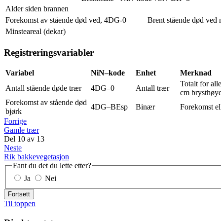
Alder siden brannen
Forekomst av stående død ved, 4DG-0
Brent stående død ved
Minsteareal (dekar)
Registreringsvariabler
Variabel
NiN–kode
Enhet
Merknad
Totalt for all
Antall stående døde trær
4DG–0
Antall trær
cm brysthøy
Forekomst av stående død
4DG–BEsp
Binær
Forekomst el
bjørk
Forrige
Gamle trær
Del
10
av
13
Neste
Rik bakkevegetasjon
Fant du det du lette etter?
Ja
Nei
Fortsett
Til toppen