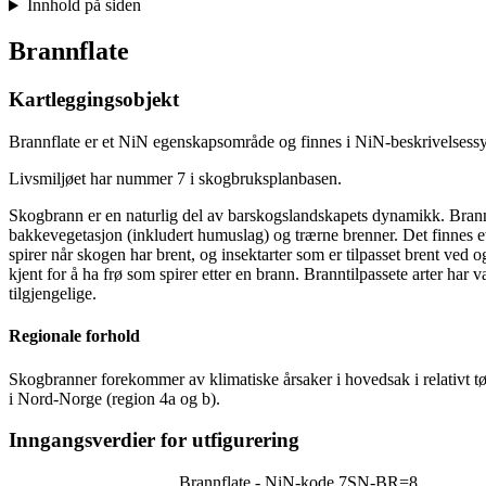
Innhold på siden
Brannflate
Kartleggingsobjekt
Brannflate er et NiN egenskapsområde og finnes i NiN-beskrivelses
Livsmiljøet har nummer 7 i skogbruksplanbasen.
Skogbrann er en naturlig del av barskogslandskapets dynamikk. Branne
bakkevegetasjon (inkludert humuslag) og trærne brenner. Det finnes et
spirer når skogen har brent, og insektarter som er tilpasset brent ved
kjent for å ha frø som spirer etter en brann. Branntilpassete arter har 
tilgjengelige.
Regionale forhold
Skogbranner forekommer av klimatiske årsaker i hovedsak i relativt tø
i Nord-Norge (region 4a og b).
Inngangsverdier for utfigurering
Brannflate - NiN-kode 7SN-BR=8