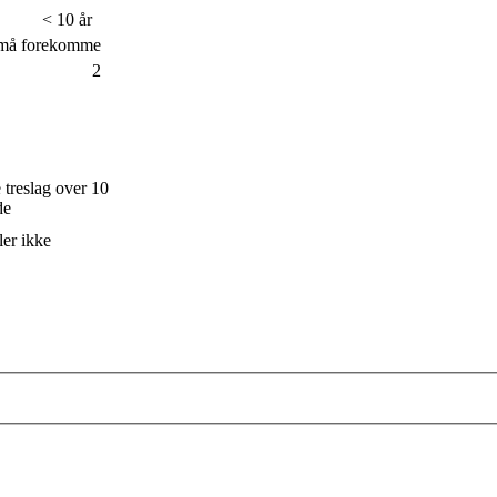
< 10 år
 må forekomme
2
e treslag over 10
de
ler ikke