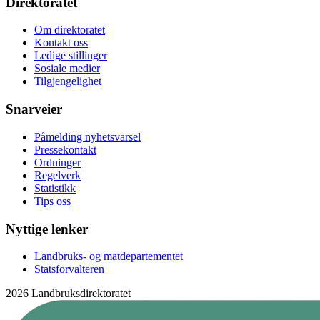
Direktoratet
Om direktoratet
Kontakt oss
Ledige stillinger
Sosiale medier
Tilgjengelighet
Snarveier
Påmelding nyhetsvarsel
Pressekontakt
Ordninger
Regelverk
Statistikk
Tips oss
Nyttige lenker
Landbruks- og matdepartementet
Statsforvalteren
2026 Landbruksdirektoratet