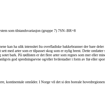
system som tilstandsvariasjon (gruppe 7) 7SN–BR=8
ne kan ha ulik intensitet fra overfladiske bakkebranner der bare deler
 sett med arter som er tilpasset skog som er nylig brent. Dette omfatter
 og sotet bark. På rødlisten er det flere arter som regnes som mer eller 
vanligvis god spredningsevne og/eller hvilestadier i form av frø eller spo
rre, kontinentale områder. I Norge vil det si den boreale hovedregione