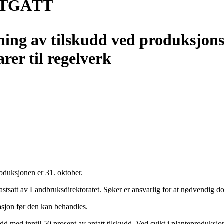
 UTGÅTT
ning av tilskudd ved produksjonss
er til regelverk
roduksjonen er 31. oktober.
tsatt av Landbruksdirektoratet. Søker er ansvarlig for at nødvendig d
sjon før den kan behandles.
udd med inntil 50 prosent av antatt tilskudd. Ved svikt i planteproduksjo