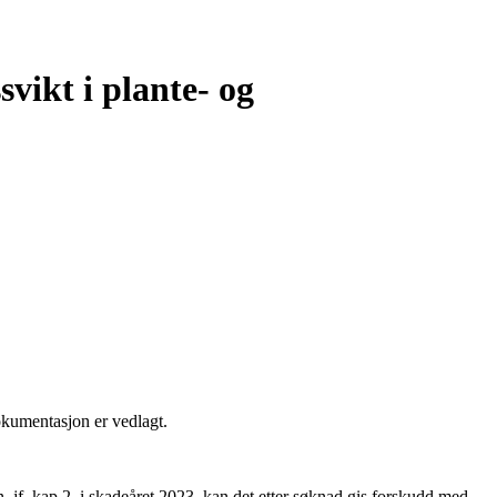
vikt i plante- og
okumentasjon er vedlagt.
n, jf. kap 2, i skadeåret 2023, kan det etter søknad gis forskudd med