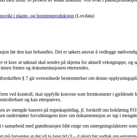
nssvikt i plante- og honningproduksjon
(Lovdata)
sjon før den kan behandles. Det er søkers ansvar å vedlegge nødvend
 er et krav at søknad skal sendes på skjema for aktuell vekstgruppe, og 
 innen fristen og dokumentasjonen ettersendes.
iktforskriften § 7 gir overordnede bestemmelser om denne opplysningsp
rem ved kontroll, skal oppfylle kravene som fremkommer i gjeldende bok
ntrollerbare og kan etterprøves.
gen av mengde baseres på regnskapsbilag, jf. forskrift om bokføring F
n understøtter forvaltningens krav om dokumentasjon av tap i mengde, k
et i samarbeid med grøntbransjen blitt enige om omregningsfaktorer som be
forventes at det vil ta lang tid (3 – 4 uker) før vedtak om erstatning k