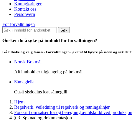
Kunngjøringer
Kontakt oss
Personvern
For forvaltningen
Søk
Ønsker du å søke på innhold for forvaltningen?
Gå tilbake og velg fanen «Forvaltningen» øverst til høyre på siden og søk der
Norsk Bokmål
Alt innhold er tilgjengelig på bokmål
Sámegiella
Oasit sisdoalus leat sámegilli
Hjem
Regelverk, veiledning til regelverk og retningslinjer
Forskrift om satser for og beregning av tilskudd ved produksjo
§ 3. Søknad og dokumentasjon