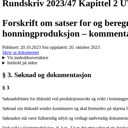
Rundskriv 2023/47 Kapittel 2
Forskrift om satser for og bereg
honningproduksjon – kommentar
Publisert:
20.10.2023
Sist oppdatert:
20. oktober 2023
Skriv ut dokumentet
Vis innholdsoversikten
Innhold på siden
§ 3. Søknad og dokumentasjon
§ 3
Søknadsfristen for tilskudd ved produksjonssvikt og svikt i honningp
Søknad om tilskudd sendes kommunen og skal fremsettes på skjema fas
Søknaden må være fullstendig utfylt og vedlagt nødvendig dokumenta
Ved svikt i planteproduksjon, jf. kap. 2 kan det etter søknad gis forsk