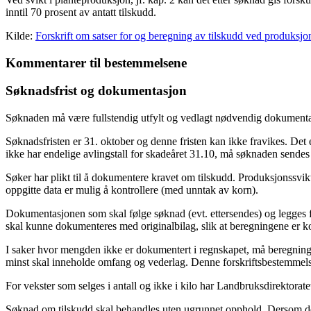
inntil 70 prosent av antatt tilskudd.
Kilde:
Forskrift om satser for og beregning av tilskudd ved produksjo
Kommentarer til bestemmelsene
Søknadsfrist og dokumentasjon
Søknaden må være fullstendig utfylt og vedlagt nødvendig dokumenta
Søknadsfristen er 31. oktober og denne fristen kan ikke fravikes. Det
ikke har endelige avlingstall for skadeåret 31.10, må søknaden sendes
Søker har plikt til å dokumentere kravet om tilskudd. Produksjonssv
oppgitte data er mulig å kontrollere (med unntak av korn).
Dokumentasjonen som skal følge søknad (evt. ettersendes) og legges f
skal kunne dokumenteres med originalbilag, slik at beregningene er ko
I saker hvor mengden ikke er dokumentert i regnskapet, må beregnin
minst skal inneholde omfang og vederlag. Denne forskriftsbestemmelse
For vekster som selges i antall og ikke i kilo har Landbruksdirektorat
Søknad om tilskudd skal behandles uten ugrunnet opphold. Dersom det må 