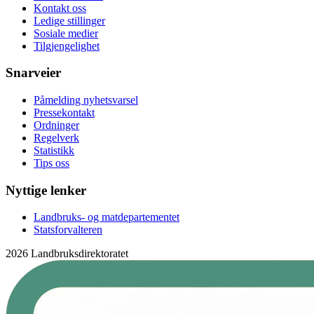
Kontakt oss
Ledige stillinger
Sosiale medier
Tilgjengelighet
Snarveier
Påmelding nyhetsvarsel
Pressekontakt
Ordninger
Regelverk
Statistikk
Tips oss
Nyttige lenker
Landbruks- og matdepartementet
Statsforvalteren
2026 Landbruksdirektoratet