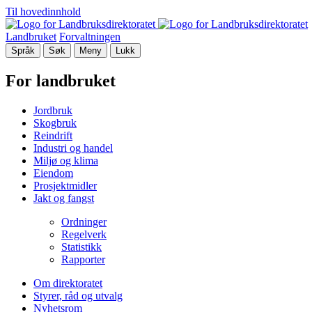
Til hovedinnhold
Landbruket
Forvaltningen
Språk
Søk
Meny
Lukk
For landbruket
Jordbruk
Skogbruk
Reindrift
Industri og handel
Miljø og klima
Eiendom
Prosjektmidler
Jakt og fangst
Ordninger
Regelverk
Statistikk
Rapporter
Om direktoratet
Styrer, råd og utvalg
Nyhetsrom