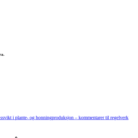
fra.
nssvikt i plante- og honningproduksjon – kommentarer til regelverk