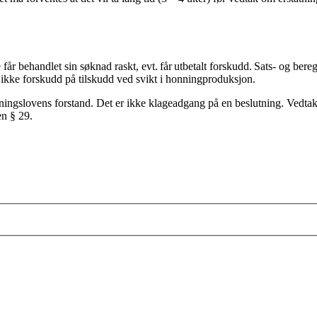
år behandlet sin søknad raskt, evt. får utbetalt forskudd. Sats- og bereg
es ikke forskudd på tilskudd ved svikt i honningproduksjon.
tningslovens forstand. Det er ikke klageadgang på en beslutning. Vedta
en § 29.