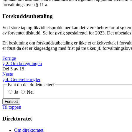
forvaltningsloven § 11 a.
Forskuddsutbetaling
Ved store tap og likviditetsproblemer kan det være behov for at søkere f
av forventet tilskudd. Se for øvrig spesialregel for 2023. Det utbetal
En beslutning om forskuddsutbetaling er ikke et enkeltvedtak i forval
er først da det er klageadgang med frist på tre uker, jf. forvaltningslov
Forrige
§ 2. Om beregningen
Del
5
av
15
Neste
§ 4. Generelle regler
Fant du det du lette etter?
Ja
Nei
Fortsett
Til toppen
Direktoratet
Om direktoratet