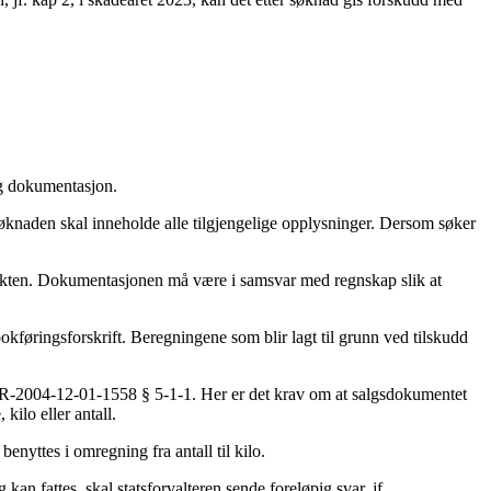
ig dokumentasjon.
søknaden skal inneholde alle tilgjengelige opplysninger. Dersom søker
likten. Dokumentasjonen må være i samsvar med regnskap slik at
føringsforskrift. Beregningene som blir lagt til grunn ved tilskudd
OR-2004-12-01-1558 § 5-1-1. Her er det krav om at salgsdokumentet
ilo eller antall.
nyttes i omregning fra antall til kilo.
an fattes, skal statsforvalteren sende foreløpig svar, jf.