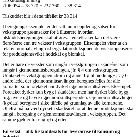
Tilskuddssgrunnlag
-196 954 – 78 720 + 237 360 = - 38 314
Tilskuddet blir i dette tilfellet kr 38 314.
I beregningseksemplet er det satt inn mengder og satser for
vekstgruppe grønnsaker for å illustrere hvordan
tilskuddsberegningen skal utføres. I enkeltsaker kan det være
flere/færre enn tre vekster i vekstgruppen. Eksempelet viser at en
relativt normal avling i isbergsalatproduksjonen delvis kompenserer
for produksjonssvikt i hodekål og blomkål.
Det er bare de vekster som inngår i vekstgruppen i skadeåret som
inngår i gjennomsnittsberegningen, jfr. § 4 om vekstgrupper.
Unntaket er vekstgruppen «korn og annet frø til modning» jf. § 6
andre ledd, der gjennomsnittsavlingen beregnes felles for alle
kornarter som foretaket har dyrket i gjennomsnittsårene. Eksempel:
Foretaket dyrker kun bygg i skadeåret, men har dyrket både bygg,
rug, hvete og havre i gjennomsnittsperioden. Gjennomsnittsavlingen
(kg/daa) beregnes i slike tilfelle på grunnlag av alle kornartene.
Oljefrø må ha vært dyrket i skadeåret for at denne produksjonen skal
inngå i beregning av gjennomsnittsavlingen i vekstgruppen. Det
samme gjelder for engfrø og erter.
En vekst – ulik tilskuddssats for leverarnse til konsum og
industri