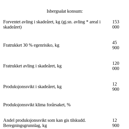
Isbergsalat konsum:
Forventet avling i skadeåret, kg (gj.sn. avling * areal i
153
skadeåret)
000
45
Fratrukket 30 % egenrisiko, kg
900
120
Fratrukket avling i skadeåret, kg
000
12
Produksjonssvikt i skadeåret, kg
900
Produksjonssvikt klima forårsaket, %
Andel produksjonssvikt som kan gis tilskudd.
12
Beregningsgrunnlag, kg
900