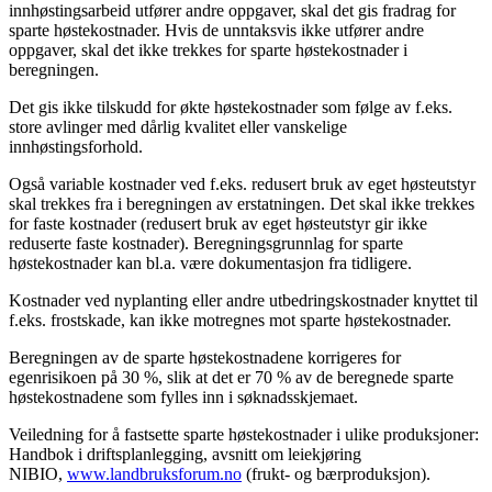
innhøstingsarbeid utfører andre oppgaver, skal det gis fradrag for
sparte høstekostnader. Hvis de unntaksvis ikke utfører andre
oppgaver, skal det ikke trekkes for sparte høstekostnader i
beregningen.
Det gis ikke tilskudd for økte høstekostnader som følge av f.eks.
store avlinger med dårlig kvalitet eller vanskelige
innhøstingsforhold.
Også variable kostnader ved f.eks. redusert bruk av eget høsteutstyr
skal trekkes fra i beregningen av erstatningen. Det skal ikke trekkes
for faste kostnader (redusert bruk av eget høsteutstyr gir ikke
reduserte faste kostnader). Beregningsgrunnlag for sparte
høstekostnader kan bl.a. være dokumentasjon fra tidligere.
Kostnader ved nyplanting eller andre utbedringskostnader knyttet til
f.eks. frostskade, kan ikke motregnes mot sparte høstekostnader.
Beregningen av de sparte høstekostnadene korrigeres for
egenrisikoen på 30 %, slik at det er 70 % av de beregnede sparte
høstekostnadene som fylles inn i søknadsskjemaet.
Veiledning for å fastsette sparte høstekostnader i ulike produksjoner:
Handbok i driftsplanlegging, avsnitt om leiekjøring
NIBIO,
www.landbruksforum.no
(frukt- og bærproduksjon).