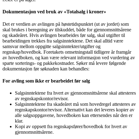
Dokumentasjon ved bruk av «Totalsalg i kroner»
Det er verdien av avlingen på høstetidspunktet (ut av jordet) som
skal brukes i beregning av tilskuddet, både for gjennomsnittsårene
og skadeåret. Hvis avlingen bearbeides før salg, skal utgifter til
bearbeidingen trekkes fra salgsinntektene. Det skal alltid være
samsvar mellom oppgitte salgsinntekter/utgifter og
regnskap/hovedbok. Foretakets omsetningstall tidligere år framgår
av hovedboken, og kan være relevant informasjon ved vurdering av
sparte sorterings- og pakkekostnader. Søker må levere følgende
dokumentasjon før søknaden kan behandles:
For avling som ikke er bearbeidet før salg
Salgsinntektene fra hvert av gjennomsnittsårene skal attesteres
av regnskapskontor/revisor.
Salgsinntektene fra skadeåret må som hovedregel attesteres av
regnskapskontor/revisor. Alternativt kan det leveres kopier av
alle salgsoppgavene, hovedboken kan ettersendes når den er
klar.
Kopi av oppsett fra regnskapsfører/hovedbok for hvert av
gjennomsnittsårene.