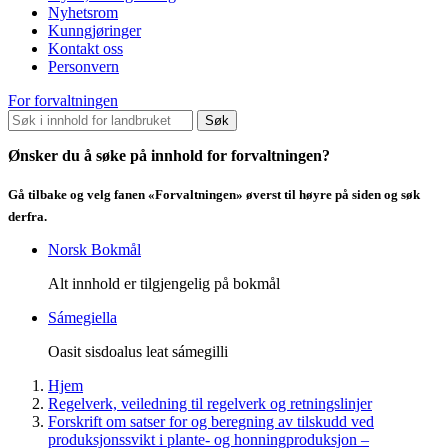
Nyhetsrom
Kunngjøringer
Kontakt oss
Personvern
For forvaltningen
Søk
Ønsker du å søke på innhold for forvaltningen?
Gå tilbake og velg fanen «Forvaltningen» øverst til høyre på siden og søk
derfra.
Norsk Bokmål
Alt innhold er tilgjengelig på bokmål
Sámegiella
Oasit sisdoalus leat sámegilli
Hjem
Regelverk, veiledning til regelverk og retningslinjer
Forskrift om satser for og beregning av tilskudd ved
produksjonssvikt i plante- og honningproduksjon –