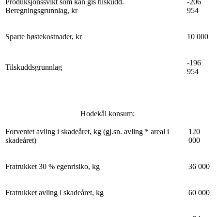
Produksjonssvikt som kan gis tilskudd.
-206
Beregningsgrunnlag, kr
954
Sparte høstekostnader, kr
10 000
-196
Tilskuddsgrunnlag
954
Hodekål konsum:
Forventet avling i skadeåret, kg (gj.sn. avling * areal i
120
skadeåret)
000
Fratrukket 30 % egenrisiko, kg
36 000
Fratrukket avling i skadeåret, kg
60 000