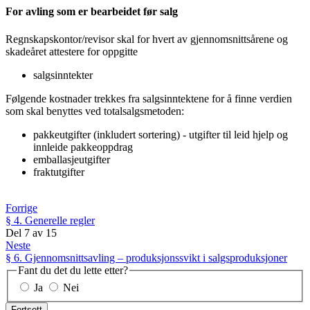
For avling som er bearbeidet før salg
Regnskapskontor/revisor skal for hvert av gjennomsnittsårene og
skadeåret attestere for oppgitte
salgsinntekter
Følgende kostnader trekkes fra salgsinntektene for å finne verdien
som skal benyttes ved totalsalgsmetoden:
pakkeutgifter (inkludert sortering) - utgifter til leid hjelp og
innleide pakkeoppdrag
emballasjeutgifter
fraktutgifter
Forrige
§ 4. Generelle regler
Del
7
av
15
Neste
§ 6. Gjennomsnittsavling – produksjonssvikt i salgsproduksjoner
Fant du det du lette etter?
Ja
Nei
Fortsett