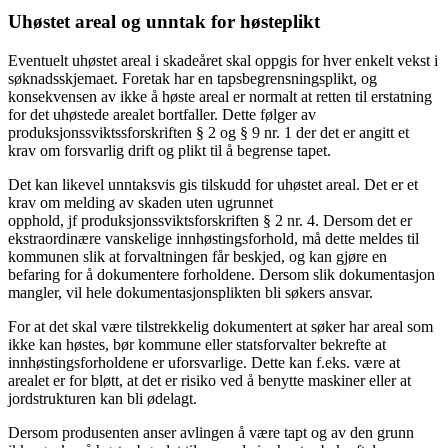
Uhøstet areal og unntak for høsteplikt
Eventuelt uhøstet areal i skadeåret skal oppgis for hver enkelt vekst i
søknadsskjemaet. Foretak har en tapsbegrensningsplikt, og
konsekvensen av ikke å høste areal er normalt at retten til erstatning
for det uhøstede arealet bortfaller. Dette følger av
produksjonssviktssforskriften § 2 og § 9 nr. 1 der det er angitt et
krav om forsvarlig drift og plikt til å begrense tapet.
Det kan likevel unntaksvis gis tilskudd for uhøstet areal. Det er et
krav om melding av skaden uten ugrunnet
opphold, jf produksjonssviktsforskriften § 2 nr. 4. Dersom det er
ekstraordinære vanskelige innhøstingsforhold, må dette meldes til
kommunen slik at forvaltningen får beskjed, og kan gjøre en
befaring for å dokumentere forholdene. Dersom slik dokumentasjon
mangler, vil hele dokumentasjonsplikten bli søkers ansvar.
For at det skal være tilstrekkelig dokumentert at søker har areal som
ikke kan høstes, bør kommune eller statsforvalter bekrefte at
innhøstingsforholdene er uforsvarlige. Dette kan f.eks. være at
arealet er for bløtt, at det er risiko ved å benytte maskiner eller at
jordstrukturen kan bli ødelagt.
Dersom produsenten anser avlingen å være tapt og av den grunn