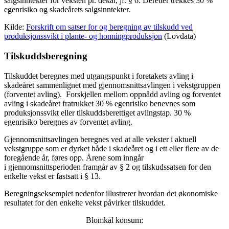
salgsinntekter for veksten pr. dekar, jf. § 6. Deretter trekkes 30 %
egenrisiko og skadeårets salgsinntekter.
Kilde:
Forskrift om satser for og beregning av tilskudd ved
produksjonssvikt i plante- og honningproduksjon
(Lovdata)
Tilskuddsberegning
Tilskuddet beregnes med utgangspunkt i foretakets avling i
skadeåret sammenlignet med gjennomsnittsavlingen i vekstgruppen
(forventet avling). Forskjellen mellom oppnådd avling og forventet
avling i skadeåret fratrukket 30 % egenrisiko benevnes som
produksjonssvikt eller tilskuddsberettiget avlingstap. 30 %
egenrisiko beregnes av forventet avling.
Gjennomsnittsavlingen beregnes ved at alle vekster i aktuell
vekstgruppe som er dyrket både i skadeåret og i ett eller flere av de
foregående år, føres opp. Årene som inngår
i gjennomsnittsperioden framgår av § 2 og tilskudssatsen for den
enkelte vekst er fastsatt i § 13.
Beregningseksemplet nedenfor illustrerer hvordan det økonomiske
resultatet for den enkelte vekst påvirker tilskuddet.
Blomkål konsum: