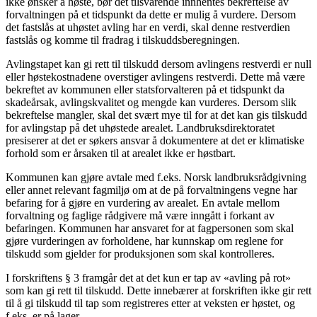
ikke ønsker å høste, bør det tilsvarende innhentes bekreftelse av
forvaltningen på et tidspunkt da dette er mulig å vurdere. Dersom
det fastslås at uhøstet avling har en verdi, skal denne restverdien
fastslås og komme til fradrag i tilskuddsberegningen.
Avlingstapet kan gi rett til tilskudd dersom avlingens restverdi er null
eller høstekostnadene overstiger avlingens restverdi. Dette må være
bekreftet av kommunen eller statsforvalteren på et tidspunkt da
skadeårsak, avlingskvalitet og mengde kan vurderes. Dersom slik
bekreftelse mangler, skal det svært mye til for at det kan gis tilskudd
for avlingstap på det uhøstede arealet. Landbruksdirektoratet
presiserer at det er søkers ansvar å dokumentere at det er klimatiske
forhold som er årsaken til at arealet ikke er høstbart.
Kommunen kan gjøre avtale med f.eks. Norsk landbruksrådgivning
eller annet relevant fagmiljø om at de på forvaltningens vegne har
befaring for å gjøre en vurdering av arealet. En avtale mellom
forvaltning og faglige rådgivere må være inngått i forkant av
befaringen. Kommunen har ansvaret for at fagpersonen som skal
gjøre vurderingen av forholdene, har kunnskap om reglene for
tilskudd som gjelder for produksjonen som skal kontrolleres.
I forskriftens § 3 framgår det at det kun er tap av «avling på rot»
som kan gi rett til tilskudd. Dette innebærer at forskriften ikke gir rett
til å gi tilskudd til tap som registreres etter at veksten er høstet, og
f.eks. er på lager.