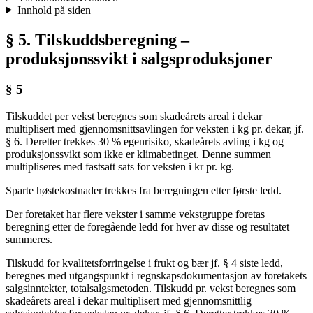
Innhold på siden
§ 5. Tilskuddsberegning –
produksjonssvikt i salgsproduksjoner
§ 5
Tilskuddet per vekst beregnes som skadeårets areal i dekar
multiplisert med gjennomsnittsavlingen for veksten i kg pr. dekar, jf.
§ 6. Deretter trekkes 30 % egenrisiko, skadeårets avling i kg og
produksjonssvikt som ikke er klimabetinget. Denne summen
multipliseres med fastsatt sats for veksten i kr pr. kg.
Sparte høstekostnader trekkes fra beregningen etter første ledd.
Der foretaket har flere vekster i samme vekstgruppe foretas
beregning etter de foregående ledd for hver av disse og resultatet
summeres.
Tilskudd for kvalitetsforringelse i frukt og bær jf. § 4 siste ledd,
beregnes med utgangspunkt i regnskapsdokumentasjon av foretakets
salgsinntekter, totalsalgsmetoden. Tilskudd pr. vekst beregnes som
skadeårets areal i dekar multiplisert med gjennomsnittlig