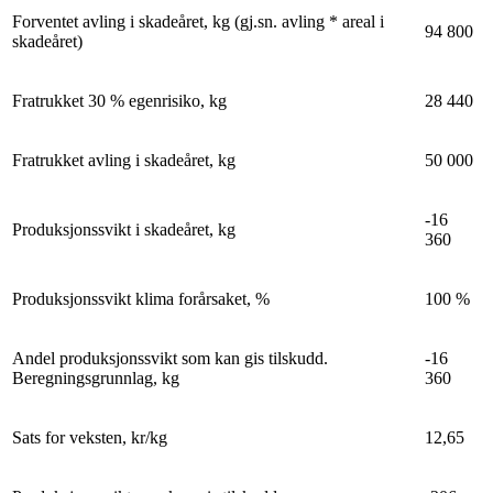
Forventet avling i skadeåret, kg (gj.sn. avling * areal i
94 800
skadeåret)
Fratrukket 30 % egenrisiko, kg
28 440
Fratrukket avling i skadeåret, kg
50 000
-16
Produksjonssvikt i skadeåret, kg
360
Produksjonssvikt klima forårsaket, %
100 %
Andel produksjonssvikt som kan gis tilskudd.
-16
Beregningsgrunnlag, kg
360
Sats for veksten, kr/kg
12,65