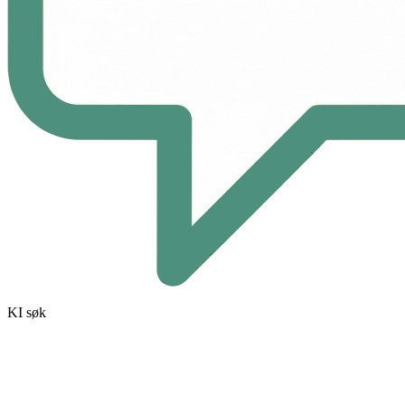
KI søk