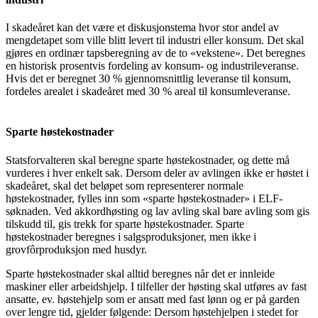
I skadeåret kan det være et diskusjonstema hvor stor andel av
mengdetapet som ville blitt levert til industri eller konsum. Det skal
gjøres en ordinær tapsberegning av de to «vekstene». Det beregnes
en historisk prosentvis fordeling av konsum- og industrileveranse.
Hvis det er beregnet 30 % gjennomsnittlig leveranse til konsum,
fordeles arealet i skadeåret med 30 % areal til konsumleveranse.
Sparte høstekostnader
Statsforvalteren skal beregne sparte høstekostnader, og dette må
vurderes i hver enkelt sak. Dersom deler av avlingen ikke er høstet i
skadeåret, skal det beløpet som representerer normale
høstekostnader, fylles inn som «sparte høstekostnader» i ELF-
søknaden. Ved akkordhøsting og lav avling skal bare avling som gis
tilskudd til, gis trekk for sparte høstekostnader. Sparte
høstekostnader beregnes i salgsproduksjoner, men ikke i
grovfôrproduksjon med husdyr.
Sparte høstekostnader skal alltid beregnes når det er innleide
maskiner eller arbeidshjelp. I tilfeller der høsting skal utføres av fast
ansatte, ev. høstehjelp som er ansatt med fast lønn og er på garden
over lengre tid, gjelder følgende: Dersom høstehjelpen i stedet for