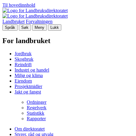
Til hovedinnhold
Landbruket
Forvaltningen
Språk
Søk
Meny
Lukk
For landbruket
Jordbruk
Skogbruk
Reindrift
Industri og handel
Miljø og klima
Eiendom
Prosjektmidler
Jakt og fangst
Ordninger
Regelverk
Statistikk
Rapporter
Om direktoratet
Styrer, råd og utvalg