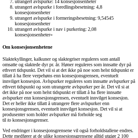
utrangert avlspurke: 14 konsesjonsenheter
utrangert avlspurke i foredlingsbesetning: 4,8
konsesjonsenheter
utrangert avlspurke i formeringsbesetning: 9,54545
konsesjonsenheter
utrangert avlspurke i nav i purkering: 2,08
konsesjonsenheter»
Om konsesjonsenhetene
Slaktekyllinger, kalkuner og slaktegriser reguleres som antall
omsatte og slaktede dyr pr. år. Høner reguleres som innsatte dyr på
ethvert tidspunkt. Det vil si at det ikke på noe som helst tidspunkt er
tillatt å ha flere verpehøns enn konsesjonsgrensen, eventuelt
innvilget konsesjon. Avlspurker reguleres som innsatte avlspurker på
ethvert tidspunkt
og
som utrangerte avlspurker per år. Det vil si at
det ikke på noe som helst tidspunkt er tillatt å ha flere innsatte
avlspurker enn konsesjonsgrensen, eventuelt innvilget konsesjon.
Det er heller ikke tillatt å utrangere flere avlspurker enn
konsesjonsgrensen, eventuelt innvilget konsesjon. Det vil si at
produsenter som holder avlspurker må forholde seg
til
to
konsesjonsgrenser.
Ved endringer i konsesjonsgrensene vil også forholdstallene endres.
Dette medfører at de ulike konsesjonsgrensene alltid utgjør 2 100