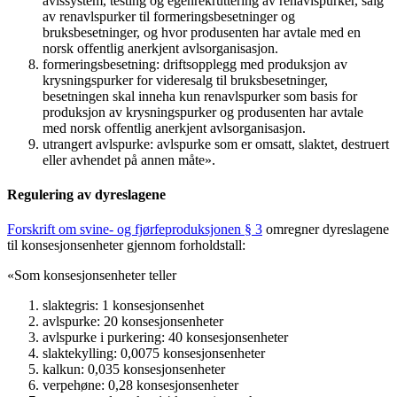
avlssystem, testing og egenrekruttering av renavlspurker, salg
av renavlspurker til formeringsbesetninger og
bruksbesetninger, og hvor produsenten har avtale med en
norsk offentlig anerkjent avlsorganisasjon.
formeringsbesetning: driftsopplegg med produksjon av
krysningspurker for videresalg til bruksbesetninger,
besetningen skal inneha kun renavlspurker som basis for
produksjon av krysningspurker og produsenten har avtale
med norsk offentlig anerkjent avlsorganisasjon.
utrangert avlspurke: avlspurke som er omsatt, slaktet, destruert
eller avhendet på annen måte».
Regulering av dyreslagene
Forskrift om svine- og fjørfeproduksjonen
§ 3
omregner dyreslagene
til konsesjonsenheter gjennom forholdstall:
«Som konsesjonsenheter teller
slaktegris: 1 konsesjonsenhet
avlspurke: 20 konsesjonsenheter
avlspurke i purkering: 40 konsesjonsenheter
slaktekylling: 0,0075 konsesjonsenheter
kalkun: 0,035 konsesjonsenheter
verpehøne: 0,28 konsesjonsenheter