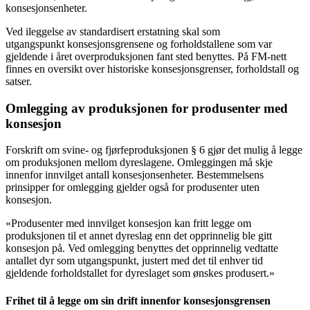
konsesjonsenheter.
Ved ileggelse av standardisert erstatning skal som
utgangspunkt konsesjonsgrensene og forholdstallene som var
gjeldende i året overproduksjonen fant sted benyttes. På FM-nett
finnes en oversikt over historiske konsesjonsgrenser, forholdstall og
satser.
Omlegging av produksjonen for produsenter med
konsesjon
Forskrift om svine- og fjørfeproduksjonen § 6 gjør det mulig å legge
om produksjonen mellom dyreslagene. Omleggingen må skje
innenfor innvilget antall konsesjonsenheter. Bestemmelsens
prinsipper for omlegging gjelder også for produsenter uten
konsesjon.
«Produsenter med innvilget konsesjon kan fritt legge om
produksjonen til et annet dyreslag enn det opprinnelig ble gitt
konsesjon på. Ved omlegging benyttes det opprinnelig vedtatte
antallet dyr som utgangspunkt, justert med det til enhver tid
gjeldende forholdstallet for dyreslaget som ønskes produsert.»
Frihet til å legge om sin drift innenfor konsesjonsgrensen