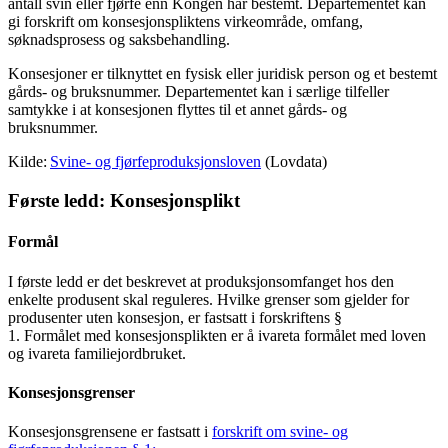
antall svin eller fjørfe enn Kongen har bestemt. Departementet kan
gi forskrift om konsesjonspliktens virkeområde, omfang,
søknadsprosess og saksbehandling.
Konsesjoner er tilknyttet en fysisk eller juridisk person og et bestemt
gårds- og bruksnummer. Departementet kan i særlige tilfeller
samtykke i at konsesjonen flyttes til et annet gårds- og
bruksnummer.
Kilde:
Svine- og fjørfeproduksjonsloven
(Lovdata)
Første ledd: Konsesjonsplikt
Formål
I første ledd er det beskrevet at produksjonsomfanget hos den
enkelte produsent skal reguleres. Hvilke grenser som gjelder for
produsenter uten konsesjon, er fastsatt i forskriftens §
1. Formålet med konsesjonsplikten er å ivareta formålet med loven
og ivareta familiejordbruket.
Konsesjonsgrenser
Konsesjonsgrensene er fastsatt i
forskrift om svine- og