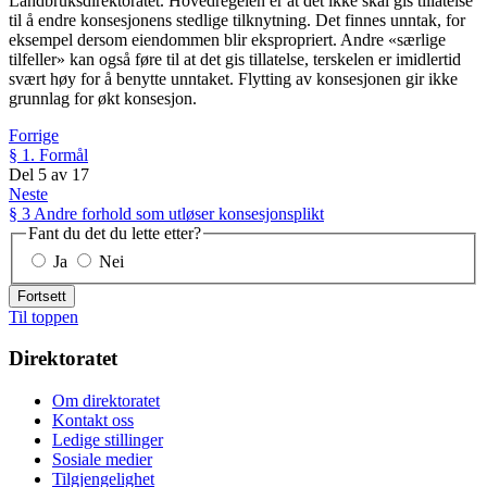
Landbruksdirektoratet. Hovedregelen er at det ikke skal gis tillatelse
til å endre konsesjonens stedlige tilknytning. Det finnes unntak, for
eksempel dersom eiendommen blir ekspropriert. Andre «særlige
tilfeller» kan også føre til at det gis tillatelse, terskelen er imidlertid
svært høy for å benytte unntaket. Flytting av konsesjonen gir ikke
grunnlag for økt konsesjon.
Forrige
§ 1. Formål
Del
5
av
17
Neste
§ 3 Andre forhold som utløser konsesjonsplikt
Fant du det du lette etter?
Ja
Nei
Fortsett
Til toppen
Direktoratet
Om direktoratet
Kontakt oss
Ledige stillinger
Sosiale medier
Tilgjengelighet