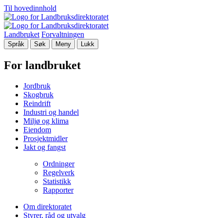
Til hovedinnhold
Landbruket
Forvaltningen
Språk
Søk
Meny
Lukk
For landbruket
Jordbruk
Skogbruk
Reindrift
Industri og handel
Miljø og klima
Eiendom
Prosjektmidler
Jakt og fangst
Ordninger
Regelverk
Statistikk
Rapporter
Om direktoratet
Styrer, råd og utvalg