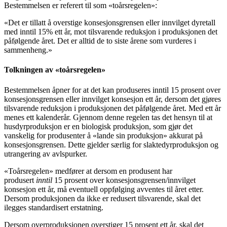
Bestemmelsen er referert til som «toårsregelen»:
«Det er tillatt å overstige konsesjonsgrensen eller innvilget dyretall
med inntil 15% ett år, mot tilsvarende reduksjon i produksjonen det
påfølgende året. Det er alltid de to siste årene som vurderes i
sammenheng.»
Tolkningen av «toårsregelen»
Bestemmelsen åpner for at det kan produseres inntil 15 prosent over
konsesjonsgrensen eller innvilget konsesjon ett år, dersom det gjøres
tilsvarende reduksjon i produksjonen det påfølgende året. Med ett år
menes ett kalenderår. Gjennom denne regelen tas det hensyn til at
husdyrproduksjon er en biologisk produksjon, som gjør det
vanskelig for produsenter å «lande sin produksjon» akkurat på
konsesjonsgrensen. Dette gjelder særlig for slaktedyrproduksjon og
utrangering av avlspurker.
«Toårsregelen» medfører at dersom en produsent har
produsert
inntil
15 prosent over konsesjonsgrensen/innvilget
konsesjon ett år, må eventuell oppfølging avventes til året etter.
Dersom produksjonen da ikke er redusert tilsvarende, skal det
ilegges standardisert erstatning.
Dersom overproduksjonen overstiger 15 prosent ett år, skal det