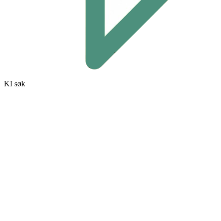
KI søk