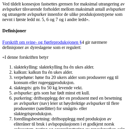
Ved tildelt konsesjon fastsettes grensen for maksimal utrangering av
avlspurker tilsvarende forholdet mellom maksimalt antall avlspurker
og utrangerte avlspurker innenfor de ulike produksjonstypene som
nevnt i første ledd nr. 5, 6 og 7 og i andre ledd».
Definisjoner
Forskrift om svine- og fjørfeproduksjonen §
4 gir nærmere
definisjoner av dyreslagene som er regulert:
«I denne forskriften betyr
slaktekylling: slaktekylling fra én ukes alder.
kalkun: kalkun fra én ukes alder.
verpehøne: høne fra 20 ukers alder som produserer egg til
konsum eller rugeeggproduksjon.
slaktegris: gris fra 50 kg levende vekt.
avlspurke: gris som har født minst ett kull.
purkering: driftsopplegg der en produsent med en besetning
av avlspurker (nav) leier ut høydrektige avlspurker til flere
produsenter (satellitter) for smågris- eller
slaktegrisproduksjon.
foredlingsbesetning: driftsopplegg med produksjon av
eliteråner til bruk i avlspopulasjonen i et godkjent norsk