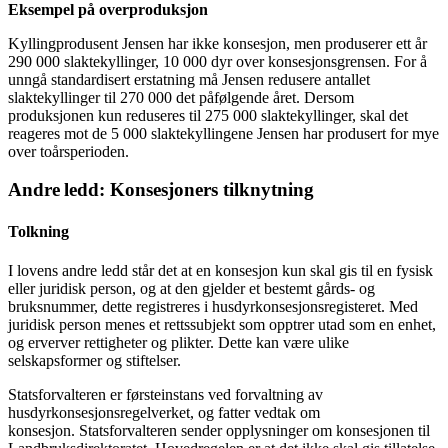
Eksempel på overproduksjon
Kyllingprodusent Jensen har ikke konsesjon, men produserer ett år
290 000 slaktekyllinger, 10 000 dyr over konsesjonsgrensen. For å
unngå standardisert erstatning må Jensen redusere antallet
slaktekyllinger til 270 000 det påfølgende året. Dersom
produksjonen kun reduseres til 275 000 slaktekyllinger, skal det
reageres mot de 5 000 slaktekyllingene Jensen har produsert for mye
over toårsperioden.
Andre ledd: Konsesjoners tilknytning
Tolkning
I lovens andre ledd står det at en konsesjon kun skal gis til en fysisk
eller juridisk person, og at den gjelder et bestemt gårds- og
bruksnummer, dette registreres i husdyrkonsesjonsregisteret. Med
juridisk person menes et rettssubjekt som opptrer utad som en enhet,
og erverver rettigheter og plikter. Dette kan være ulike
selskapsformer og stiftelser.
Statsforvalteren er førsteinstans ved forvaltning av
husdyrkonsesjonsregelverket, og fatter vedtak om
konsesjon. Statsforvalteren sender opplysninger om konsesjonen til