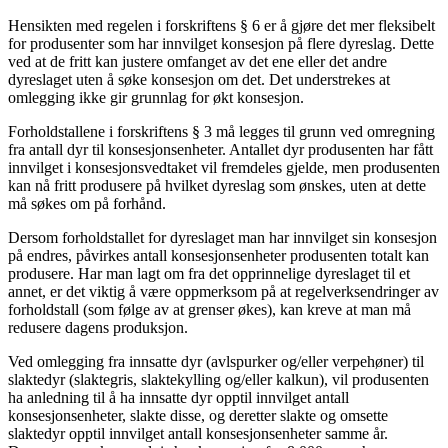
Hensikten med regelen i forskriftens § 6 er å gjøre det mer fleksibelt
for produsenter som har innvilget konsesjon på flere dyreslag. Dette
ved at de fritt kan justere omfanget av det ene eller det andre
dyreslaget uten å søke konsesjon om det. Det understrekes at
omlegging ikke gir grunnlag for økt konsesjon.
Forholdstallene i forskriftens § 3 må legges til grunn ved omregning
fra antall dyr til konsesjonsenheter. Antallet dyr produsenten har fått
innvilget i konsesjonsvedtaket vil fremdeles gjelde, men produsenten
kan nå fritt produsere på hvilket dyreslag som ønskes, uten at dette
må søkes om på forhånd.
Dersom forholdstallet for dyreslaget man har innvilget sin konsesjon
på endres, påvirkes antall konsesjonsenheter produsenten totalt kan
produsere. Har man lagt om fra det opprinnelige dyreslaget til et
annet, er det viktig å være oppmerksom på at regelverksendringer av
forholdstall (som følge av at grenser økes), kan kreve at man må
redusere dagens produksjon.
Ved omlegging fra innsatte dyr (avlspurker og/eller verpehøner) til
slaktedyr (slaktegris, slaktekylling og/eller kalkun), vil produsenten
ha anledning til å ha innsatte dyr opptil innvilget antall
konsesjonsenheter, slakte disse, og deretter slakte og omsette
slaktedyr opptil innvilget antall konsesjonsenheter samme år.