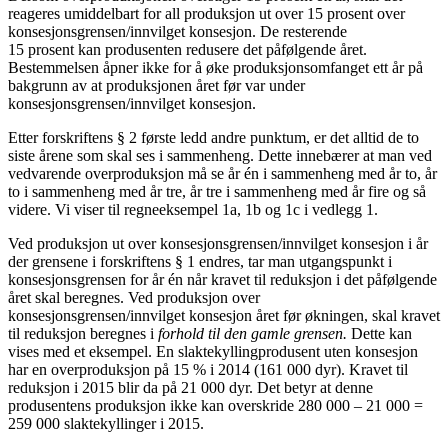
reageres umiddelbart for all produksjon ut over 15 prosent over
konsesjonsgrensen/innvilget konsesjon. De resterende
15 prosent kan produsenten redusere det påfølgende året.
Bestemmelsen åpner ikke for å øke produksjonsomfanget ett år på
bakgrunn av at produksjonen året før var under
konsesjonsgrensen/innvilget konsesjon.
Etter forskriftens § 2 første ledd andre punktum, er det alltid de to
siste årene som skal ses i sammenheng. Dette innebærer at man ved
vedvarende overproduksjon må se år én i sammenheng med år to, år
to i sammenheng med år tre, år tre i sammenheng med år fire og så
videre. Vi viser til regneeksempel 1a, 1b og 1c i vedlegg 1.
Ved produksjon ut over konsesjonsgrensen/innvilget konsesjon i år
der grensene i forskriftens § 1 endres, tar man utgangspunkt i
konsesjonsgrensen for år én når kravet til reduksjon i det påfølgende
året skal beregnes. Ved produksjon over
konsesjonsgrensen/innvilget konsesjon året før økningen, skal kravet
til reduksjon beregnes i
forhold til den gamle grensen.
Dette kan
vises med et eksempel. En slaktekyllingprodusent uten konsesjon
har en overproduksjon på 15 % i 2014 (161 000 dyr). Kravet til
reduksjon i 2015 blir da på 21 000 dyr. Det betyr at denne
produsentens produksjon ikke kan overskride 280 000 – 21 000 =
259 000 slaktekyllinger i 2015.