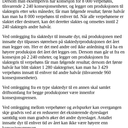
Dersom man eksempelvis har konsesjon for 8 000 verpehøns,
tilsvarende 2 240 konsesjonsenheter, og legger om produksjonen til
slaktegris etter seks måneder, får man følgende resultat; første halvår
kan man ha 8 000 verpehøns til enhver tid. Når alle verpehønene er
slaktet eller destruert, kan det deretter slaktes og omsettes inntil 2
240 slaktegris andre halvår.
Ved omlegging fra slaktedyr til innsatte dyr, må produksjonen med
innsatte dyr tilpasses størrelsen på slaktedyrproduksjonen det året
man legger om. Her er det med andre ord ikke anledning til å ha en
høyere produksjon det året det legges om. Dersom man går ut fra en
konsesjon på 2 240 enheter, og legger om produksjonen fra
slaktegris til verpehøns får man følgende resultat; dersom det første
halvår har blitt slaktet 1 280 slaktegriser, kan man ha 3 429
verpehøns innsatt til enhver tid andre halvår (tilsvarende 960
konsesjonsenheter).
Ved omlegging fra en type slaktedyr til en annen skal samlet
driftsomfang for begge produksjoner være innenfor
konsesjonsgrensen.
Ved omlegging mellom verpehøner og avlspurker kan overgangen
skje gradvis ved at en reduserer det eksisterende dyreslaget
samtidig som man gradvis øker det andre dyreslaget. Antallet
innsatte dyr til enhver tid av året kan ikke være høyere enn
konsesjonsgrensen.