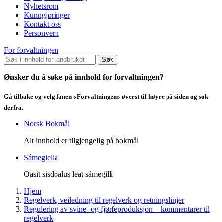
Nyhetsrom
Kunngjøringer
Kontakt oss
Personvern
For forvaltningen
Søk
Ønsker du å søke på innhold for forvaltningen?
Gå tilbake og velg fanen «Forvaltningen» øverst til høyre på siden og søk
derfra.
Norsk Bokmål
Alt innhold er tilgjengelig på bokmål
Sámegiella
Oasit sisdoalus leat sámegilli
Hjem
Regelverk, veiledning til regelverk og retningslinjer
Regulering av svine- og fjørfeproduksjon – kommentarer til
regelverk