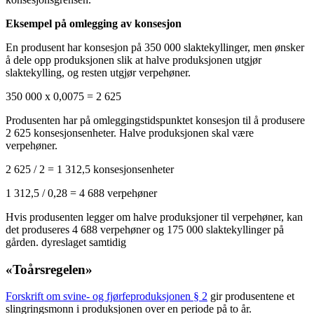
Eksempel på omlegging av konsesjon
En produsent har konsesjon på 350 000 slaktekyllinger, men ønsker
å dele opp produksjonen slik at halve produksjonen utgjør
slaktekylling, og resten utgjør verpehøner.
350 000 x 0,0075 = 2 625
Produsenten har på omleggingstidspunktet konsesjon til å produsere
2 625 konsesjonsenheter. Halve produksjonen skal være
verpehøner.
2 625 / 2 = 1 312,5 konsesjonsenheter
1 312,5 / 0,28 = 4 688 verpehøner
Hvis produsenten legger om halve produksjoner til verpehøner, kan
det produseres 4 688 verpehøner og 175 000 slaktekyllinger på
gården. dyreslaget samtidig
«Toårsregelen»
Forskrift
om svine- og fjørfeproduksjonen
§ 2
gir produsentene et
slingringsmonn i produksjonen over en periode på to år.