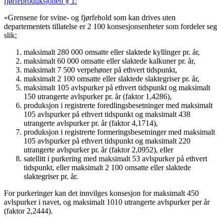
fjørfeproduksjonen § 1:
«Grensene for svine- og fjørfehold som kan drives uten
departementets tillatelse er 2 100 konsesjonsenheter som fordeler seg
slik;
maksimalt 280 000 omsatte eller slaktede kyllinger pr. år,
maksimalt 60 000 omsatte eller slaktede kalkuner pr. år,
maksimalt 7 500 verpehøner på ethvert tidspunkt,
maksimalt 2 100 omsatte eller slaktede slaktegriser pr. år,
maksimalt 105 avlspurker på ethvert tidspunkt og maksimalt
150 utrangerte avlspurker pr. år (faktor 1,4286),
produksjon i registrerte foredlingsbesetninger med maksimalt
105 avlspurker på ethvert tidspunkt og maksimalt 438
utrangerte avlspurker pr. år (faktor 4,1714),
produksjon i registrerte formeringsbesetninger med maksimalt
105 avlspurker på ethvert tidspunkt og maksimalt 220
utrangerte avlspurker pr. år (faktor 2,0952), eller
satellitt i purkering med maksimalt 53 avlspurker på ethvert
tidspunkt, eller maksimalt 2 100 omsatte eller slaktede
slaktegriser pr. år.
For purkeringer kan det innvilges konsesjon for maksimalt 450
avlspurker i navet, og maksimalt 1010 utrangerte avlspurker per år
(faktor 2,2444).