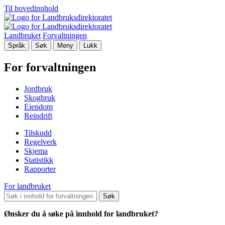
Til hovedinnhold
Landbruket
Forvaltningen
Språk
Søk
Meny
Lukk
For forvaltningen
Jordbruk
Skogbruk
Eiendom
Reindrift
Tilskudd
Regelverk
Skjema
Statistikk
Rapporter
For landbruket
Søk
Ønsker du å søke på innhold for landbruket?