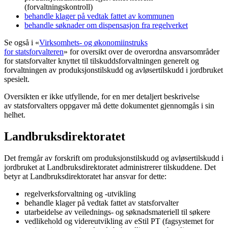
(forvaltningskontroll)
behandle klager på vedtak fattet av kommunen
behandle søknader om dispensasjon fra regelverket
Se også i «
Virksomhets- og økonomiinstruks
for statsforvalteren
» for oversikt over de overordna ansvarsområder
for statsforvalter knyttet til tilskuddsforvaltningen generelt og
forvaltningen av produksjonstilskudd og avløsertilskudd i jordbruket
spesielt.
Oversikten er ikke utfyllende, for en mer detaljert beskrivelse
av statsforvalters oppgaver må dette dokumentet gjennomgås i sin
helhet.
Landbruksdirektoratet
Det fremgår av forskrift om produksjonstilskudd og avløsertilskudd i
jordbruket at Landbruksdirektoratet administrerer tilskuddene. Det
betyr at Landbruksdirektoratet har ansvar for dette:
regelverksforvaltning og -utvikling
behandle klager på vedtak fattet av statsforvalter
utarbeidelse av veilednings- og søknadsmateriell til søkere
vedlikehold og videreutvikling av eStil PT (fagsystemet for