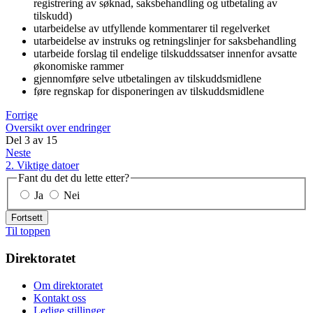
registrering av søknad, saksbehandling og utbetaling av
tilskudd)
utarbeidelse av utfyllende kommentarer til regelverket
utarbeidelse av instruks og retningslinjer for saksbehandling
utarbeide forslag til endelige tilskuddssatser innenfor avsatte
økonomiske rammer
gjennomføre selve utbetalingen av tilskuddsmidlene
føre regnskap for disponeringen av tilskuddsmidlene
Forrige
Oversikt over endringer
Del
3
av
15
Neste
2. Viktige datoer
Fant du det du lette etter?
Ja
Nei
Fortsett
Til toppen
Direktoratet
Om direktoratet
Kontakt oss
Ledige stillinger