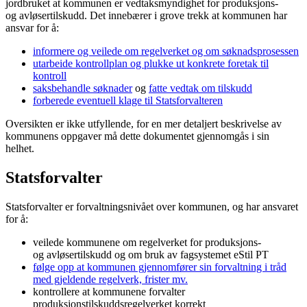
jordbruket at kommunen er vedtaksmyndighet for produksjons-
og avløsertilskudd. Det innebærer i grove trekk at kommunen har
ansvar for å:
informere og veilede om regelverket og om søknadsprosessen
utarbeide kontrollplan og plukke ut konkrete foretak til
kontroll
saksbehandle søknader
og
fatte vedtak om tilskudd
forberede eventuell klage til Statsforvalteren
Oversikten er ikke utfyllende, for en mer detaljert beskrivelse av
kommunens oppgaver må dette dokumentet gjennomgås i sin
helhet.
Statsforvalter
Statsforvalter er forvaltningsnivået over kommunen, og har ansvaret
for å:
veilede kommunene om regelverket for produksjons-
og avløsertilskudd og om bruk av fagsystemet eStil PT
følge opp at kommunen gjennomfører sin forvaltning i tråd
med gjeldende regelverk, frister mv.
kontrollere at kommunene forvalter
produksjonstilskuddsregelverket korrekt