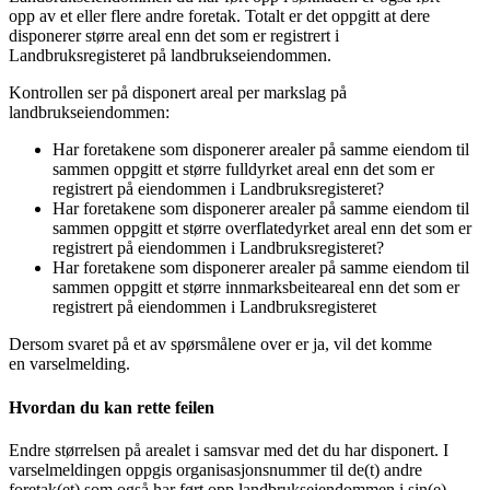
opp av et eller flere andre foretak. Totalt er det oppgitt at dere
disponerer større areal enn det som er registrert i
Landbruksregisteret på landbrukseiendommen.
Kontrollen ser på disponert areal per markslag på
landbrukseiendommen:
Har foretakene som disponerer arealer på samme eiendom til
sammen oppgitt et større fulldyrket areal enn det som er
registrert på eiendommen i Landbruksregisteret?
Har foretakene som disponerer arealer på samme eiendom til
sammen oppgitt et større overflatedyrket areal enn det som er
registrert på eiendommen i Landbruksregisteret?
Har foretakene som disponerer arealer på samme eiendom til
sammen oppgitt et større innmarksbeiteareal enn det som er
registrert på eiendommen i Landbruksregisteret
Dersom svaret på et av spørsmålene over er ja, vil det komme
en varselmelding.
Hvordan du kan rette feilen
Endre størrelsen på arealet i samsvar med det du har disponert. I
varselmeldingen oppgis organisasjonsnummer til de(t) andre
foretak(et) som også har ført opp landbrukseiendommen i sin(e)