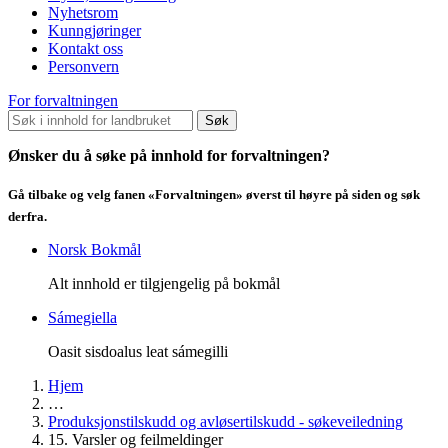
Nyhetsrom
Kunngjøringer
Kontakt oss
Personvern
For forvaltningen
Søk
Ønsker du å søke på innhold for forvaltningen?
Gå tilbake og velg fanen «Forvaltningen» øverst til høyre på siden og søk
derfra.
Norsk Bokmål
Alt innhold er tilgjengelig på bokmål
Sámegiella
Oasit sisdoalus leat sámegilli
Hjem
…
Produksjonstilskudd og avløsertilskudd - søkeveiledning
15. Varsler og feilmeldinger