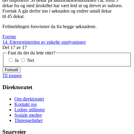
det disponerer 50 dekar på landbrukseiendommen i år, fordi 5
dekar fra og med årsskiftet har vært leid ut og drevet av naboen.
Foretak A går derfor inn i søknaden og endrer antall dekar
til 45 dekar.
Feilmeldingen forsvinner da fra begge søknadene.
Forrige
14. Etterregistrering av enkelte opplysninger
Del
17
av
17
Fant du det du lette etter?
Ja
Nei
Fortsett
Til toppen
Direktoratet
Om direktoratet
Kontakt oss
Ledige stillinger
Sosiale medier
Tilgjengelighet
Snarveier