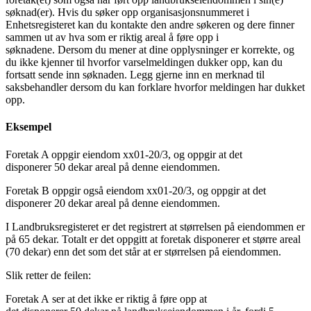
søknad(er). Hvis du søker opp organisasjonsnummeret i
Enhetsregisteret kan du kontakte den andre søkeren og dere finner
sammen ut av hva som er riktig areal å føre opp i
søknadene. Dersom du mener at dine opplysninger er korrekte, og
du ikke kjenner til hvorfor varselmeldingen dukker opp, kan du
fortsatt sende inn søknaden. Legg gjerne inn en merknad til
saksbehandler dersom du kan forklare hvorfor meldingen har dukket
opp.
Eksempel
Foretak A oppgir eiendom xx01-20/3, og oppgir at det
disponerer 50 dekar areal på denne eiendommen.
Foretak B oppgir også eiendom xx01-20/3, og oppgir at det
disponerer 20 dekar areal på denne eiendommen.
I Landbruksregisteret er det registrert at størrelsen på eiendommen er
på 65 dekar. Totalt er det oppgitt at foretak disponerer et større areal
(70 dekar) enn det som det står at er størrelsen på eiendommen.
Slik retter de feilen:
Foretak A ser at det ikke er riktig å føre opp at