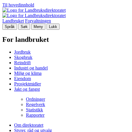
Til hovedinnhold
Landbruket
Forvaltningen
Språk
Søk
Meny
Lukk
For landbruket
Jordbruk
Skogbruk
Reindrift
Industri og handel
Miljø og klima
Eiendom
Prosjektmidler
Jakt og fangst
Ordninger
Regelverk
Statistikk
Rapporter
Om direktoratet
Styrer, råd og utvalg