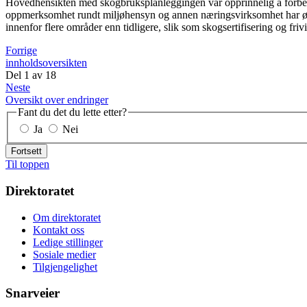
Hovedhensikten med skogbruksplanleggingen var opprinnelig å forbedre
oppmerksomhet rundt miljøhensyn og annen næringsvirksomhet har økt 
innenfor flere områder enn tidligere, slik som skogsertifisering og fri
Forrige
innholdsoversikten
Del
1
av
18
Neste
Oversikt over endringer
Fant du det du lette etter?
Ja
Nei
Fortsett
Til toppen
Direktoratet
Om direktoratet
Kontakt oss
Ledige stillinger
Sosiale medier
Tilgjengelighet
Snarveier