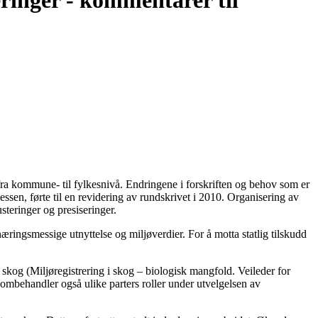
eringer - kommentarer til
fra kommune- til fylkesnivå. Endringene i forskriften og behov som er
sen, førte til en revidering av rundskrivet i 2010. Organisering av
usteringer og presiseringer.
næringsmessige utnyttelse og miljøverdier. For å motta statlig tilskudd
kog (Miljøregistrering i skog – biologisk mangfold. Veileder for
 ombehandler også ulike parters roller under utvelgelsen av