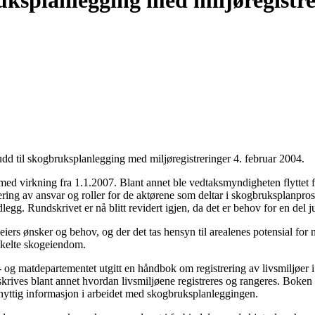
bruksplanlegging med miljøregistr
kudd til skogbruksplanlegging med miljøregistreringer 4. februar 2004.
med virkning fra 1.1.2007. Blant annet ble vedtaksmyndigheten flyttet 
ng av ansvar og roller for de aktørene som deltar i skogbruksplanproses
gg. Rundskrivet er nå blitt revidert igjen, da det er behov for en del j
iers ønsker og behov, og der det tas hensyn til arealenes potensial for 
 enkelte skogeiendom.
matdepartementet utgitt en håndbok om registrering av livsmiljøer i s
skrives blant annet hvordan livsmiljøene registreres og rangeres. Boken
nyttig informasjon i arbeidet med skogbruksplanleggingen.