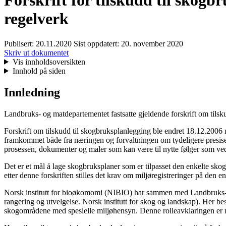
Forskrift for tilskudd til skog
regelverk
Publisert:
20.11.2020
Sist oppdatert:
20. november 2020
Skriv ut dokumentet
Vis innholdsoversikten
Innhold på siden
Innledning
Landbruks- og matdepartementet fastsatte gjeldende forskrift om tils
Forskrift om tilskudd til skogbruksplanlegging ble endret 18.12.2006 
framkommet både fra næringen og forvaltningen om tydeligere presiseri
prosessen, dokumenter og maler som kan være til nytte følger som vedle
Det er et mål å lage skogbruksplaner som er tilpasset den enkelte skoge
etter denne forskriften stilles det krav om miljøregistreringer på den
Norsk institutt for bioøkomomi (NIBIO) har sammen med Landbruks- og 
rangering og utvelgelse. Norsk institutt for skog og landskap). Her be
skogområdene med spesielle miljøhensyn. Denne rolleavklaringen er 