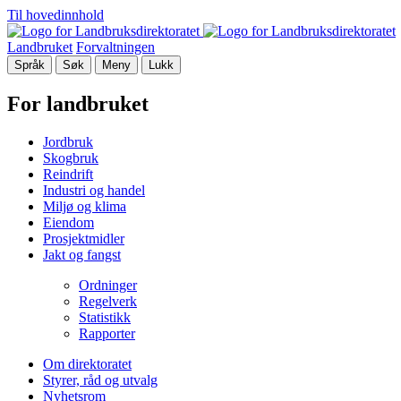
Til hovedinnhold
Landbruket
Forvaltningen
Språk
Søk
Meny
Lukk
For landbruket
Jordbruk
Skogbruk
Reindrift
Industri og handel
Miljø og klima
Eiendom
Prosjektmidler
Jakt og fangst
Ordninger
Regelverk
Statistikk
Rapporter
Om direktoratet
Styrer, råd og utvalg
Nyhetsrom