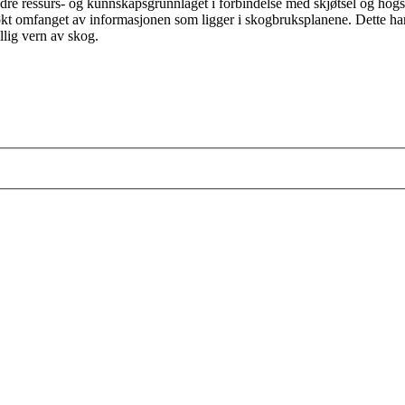
 ressurs- og kunnskapsgrunnlaget i forbindelse med skjøtsel og hogst a
omfanget av informasjonen som ligger i skogbruksplanene. Dette har og
villig vern av skog.