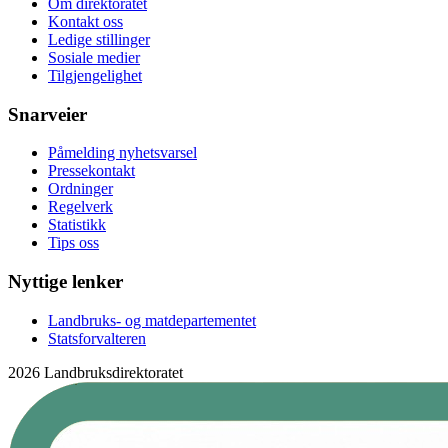
Om direktoratet
Kontakt oss
Ledige stillinger
Sosiale medier
Tilgjengelighet
Snarveier
Påmelding nyhetsvarsel
Pressekontakt
Ordninger
Regelverk
Statistikk
Tips oss
Nyttige lenker
Landbruks- og matdepartementet
Statsforvalteren
2026 Landbruksdirektoratet