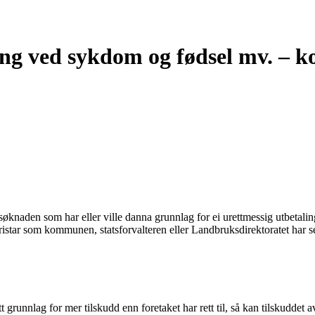
ning ved sykdom og fødsel mv. – k
søknaden som har eller ville danna grunnlag for ei urettmessig utbetaling a
 fristar som kommunen, statsforvalteren eller Landbruksdirektoratet har 
 grunnlag for mer tilskudd enn foretaket har rett til, så kan tilskuddet av