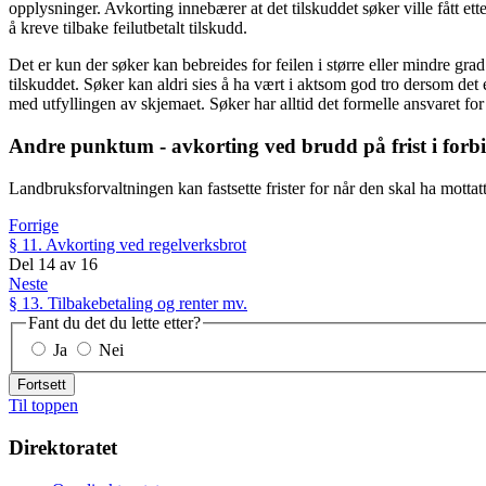
opplysninger. Avkorting innebærer at det tilskuddet søker ville fått ett
å kreve tilbake feilutbetalt tilskudd.
Det er kun der søker kan bebreides for feilen i større eller mindre gra
tilskuddet.
Søker kan aldri sies å ha vært i aktsom god tro dersom det e
med utfyllingen av skjemaet. Søker har alltid det formelle ansvaret for
Andre punktum - avkorting ved brudd på frist i forb
Landbruksforvaltningen kan fastsette frister for når den skal ha motta
Forrige
§ 11. Avkorting ved regelverksbrot
Del
14
av
16
Neste
§ 13. Tilbakebetaling og renter mv.
Fant du det du lette etter?
Ja
Nei
Fortsett
Til toppen
Direktoratet