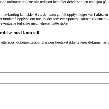
er de ordinære reglene blir redusert helt eller delvis som en reaksjon på 
d at avkorting kan skje. Hvis den som ga feil opplysninger var i
aktsom 
r unnlatt å opplyse om noe av det som etterspørres i søknadsskjemaet – he
 eventuelle feil slike medhjelpere måtte gjøre.
indelse med kontroll
tt etterspurt dokumentasjon. Dersom foretaket ikke leverer dokumentasjon