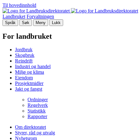
Til hovedinnhold
Landbruket
Forvaltningen
Språk
Søk
Meny
Lukk
For landbruket
Jordbruk
Skogbruk
Reindrift
Industri og handel
Miljø og klima
Eiendom
Prosjektmidler
Jakt og fangst
Ordninger
Regelverk
Statistikk
Rapporter
Om direktoratet
Styrer, råd og utvalg
Nyhetsrom