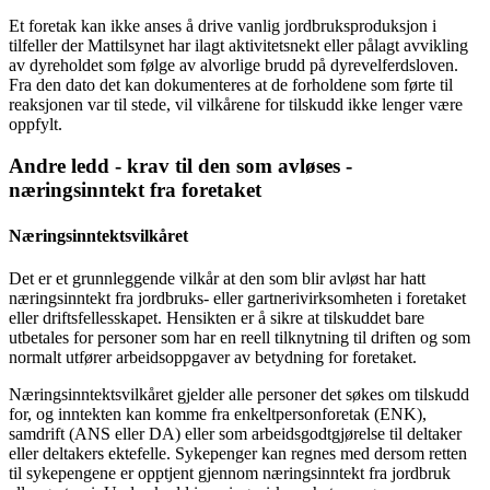
Et foretak kan ikke anses å drive vanlig jordbruksproduksjon i
tilfeller der Mattilsynet har ilagt aktivitetsnekt eller pålagt avvikling
av dyreholdet som følge av alvorlige brudd på dyrevelferdsloven.
Fra den dato det kan dokumenteres at de forholdene som førte til
reaksjonen var til stede, vil vilkårene for tilskudd ikke lenger være
oppfylt.
Andre ledd - krav til den som avløses -
næringsinntekt fra foretaket
Næringsinntektsvilkåret
Det er et grunnleggende vilkår at den som blir avløst har hatt
næringsinntekt fra jordbruks- eller gartnerivirksomheten i foretaket
eller driftsfellesskapet. Hensikten er å sikre at tilskuddet bare
utbetales for personer som har en reell tilknytning til driften og som
normalt utfører arbeidsoppgaver av betydning for foretaket.
Næringsinntektsvilkåret gjelder alle personer det søkes om tilskudd
for, og inntekten kan komme fra enkeltpersonforetak (ENK),
samdrift (ANS eller DA) eller som arbeidsgodtgjørelse til deltaker
eller deltakers ektefelle. Sykepenger kan regnes med dersom retten
til sykepengene er opptjent gjennom næringsinntekt fra jordbruk