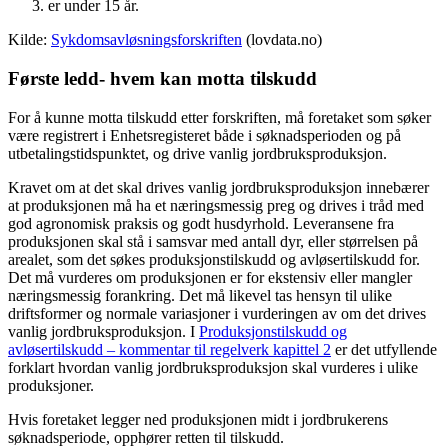
er under 15 år.
Kilde:
Sykdomsavløsningsforskriften
(lovdata.no)
Første ledd- hvem kan motta tilskudd
For å kunne motta tilskudd etter forskriften, må foretaket som søker
være registrert i Enhetsregisteret både i søknadsperioden og på
utbetalingstidspunktet, og drive vanlig jordbruksproduksjon.
Kravet om at det skal drives vanlig jordbruksproduksjon innebærer
at produksjonen må ha et næringsmessig preg og drives i tråd med
god agronomisk praksis og godt husdyrhold. Leveransene fra
produksjonen skal stå i samsvar med antall dyr, eller størrelsen på
arealet, som det søkes produksjonstilskudd og avløsertilskudd for.
Det må vurderes om produksjonen er for ekstensiv eller mangler
næringsmessig forankring. Det må likevel tas hensyn til ulike
driftsformer og normale variasjoner i vurderingen av om det drives
vanlig jordbruksproduksjon. I
Produksjonstilskudd og
avløsertilskudd – kommentar til regelverk kapittel 2
er det utfyllende
forklart hvordan vanlig jordbruksproduksjon skal vurderes i ulike
produksjoner.
Hvis foretaket legger ned produksjonen midt i jordbrukerens
søknadsperiode, opphører retten til tilskudd.