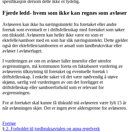
spesifikasjon dersom dette ikke er tydelig.
Fjerde ledd- hvem som ikke kan regnes som avløser
Avløseren kan ikke ha næringsinntekt fra foretaket eller andre
foretak som eventuelt er i driftsfellesskap med foretaket som søker
om tilskudd. Avløseren kan heller ikke være en som er
ektefelle/samboer med en som har slik næringsinntekt. Dette gjelder
også der ektefellen/samboeren er ansatt som landbruksvikar eller
avløser i avløserlaget.
I vurderingen av om en avløser faller innenfor eller utenfor
avgrensningen, må kommunen foreta en faktabasert vurdering av
avløserens tilknytning til foretaket og eventuelle foretak i
driftsfellesskap. I enkelte saker vil det være nødvendig å utøve
skjønn, særlig ved vurderingen av om det foreligger et
driftsfelleskap eller samboerforhold som er relevant for
avgrensningen.
For at foretaket skal kunne få tilskudd må avløseren være fylt 15 år
når avløsningen skjer. Det er ingen øvre aldersgrense for avløseren.
Forrige
§ 2. Forholdet til jordbruksavtalen og anna regelverk