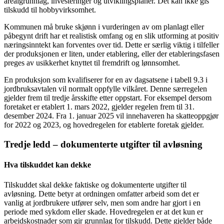
arealgrunnlag, investeringer og utviklingsplaner. Det kan ikke gis
tilskudd til hobbyvirksomhet.
Kommunen må bruke skjønn i vurderingen av om planlagt eller
påbegynt drift har et realistisk omfang og en slik utforming at positiv
næringsinntekt kan forventes over tid. Dette er særlig viktig i tilfeller
der produksjonen er liten, under etablering, eller der etableringsfasen
preges av usikkerhet knyttet til fremdrift og lønnsomhet.
En produksjon som kvalifiserer for en av dagsatsene i tabell 9.3 i
jordbruksavtalen vil normalt oppfylle vilkåret. Denne særregelen
gjelder frem til tredje årsskifte etter oppstart. For eksempel dersom
foretaket er etablert 1. mars 2022, gjelder regelen frem til 31.
desember 2024. Fra 1. januar 2025 vil innehaveren ha skatteoppgjør
for 2022 og 2023, og hovedregelen for etablerte foretak gjelder.
Tredje ledd – dokumenterte utgifter til avløsning
Hva tilskuddet kan dekke
Tilskuddet skal dekke faktiske og dokumenterte utgifter til
avløsning. Dette betyr at ordningen omfatter arbeid som det er
vanlig at jordbrukere utfører selv, men som andre har gjort i en
periode med sykdom eller skade. Hovedregelen er at det kun er
arbeidskostnader som gir grunnlag for tilskudd. Dette gjelder både