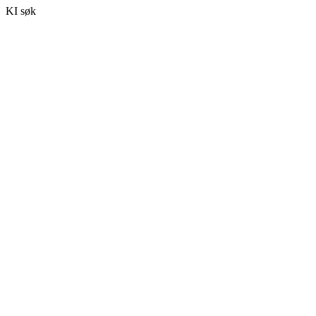
KI søk