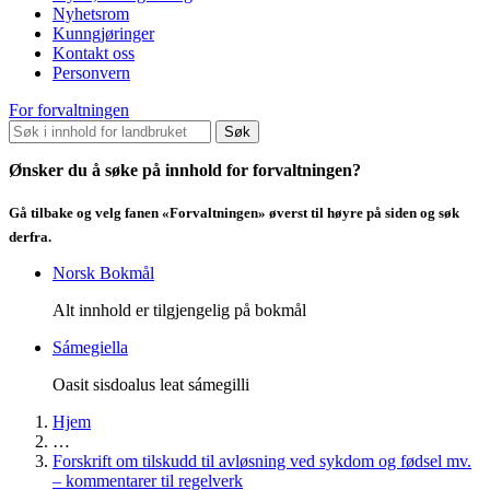
Nyhetsrom
Kunngjøringer
Kontakt oss
Personvern
For forvaltningen
Søk
Ønsker du å søke på innhold for forvaltningen?
Gå tilbake og velg fanen «Forvaltningen» øverst til høyre på siden og søk
derfra.
Norsk Bokmål
Alt innhold er tilgjengelig på bokmål
Sámegiella
Oasit sisdoalus leat sámegilli
Hjem
…
Forskrift om tilskudd til avløsning ved sykdom og fødsel mv.
– kommentarer til regelverk