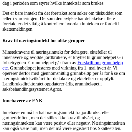
dag i perioden som styrer hvilke inntektsår som brukes.
Det er bare inntekt fra det foretaket som søker om tilskuddet som
teller i vurderingen. Dersom den avløste har deltakelse i flere
foretak, er det viktig å kontrollere hvordan inntekten er fordelt i
skattemeldingen.
Krav til næringsinntekt for ulike grupper
Minstekravene til næringsinntekt for deltagere, ektefeller til
innehavere og avdøde jordbrukere, er knyttet til grunnbeløpet G i
folketrygden. Grunnbeløpet går fram av
Forskrift om grunnbeløp
etc
. Grunnbeløpet justeres med virkning fra 1. mai hvert år. Vi
opererer derfor med gjennomsnittlig grunnbeløp per år for å se om
næringsinntektsvilkåret for deltakere og ektefeller er oppfylt.
Landbruksdirektoratet oppdaterer årlig grunnbeløpet i
saksbehandlingssystemet Agros.
Innehavere av ENK
Innehaveren må ha hatt næringsinntekt fra jordbruks- eller
gartneridriften, men det stilles ikke krav til nivået, og
næringsinntekten kan være positiv eller negativ. Næringsinntekten
kan også være null, men det må være registrert hos Skatteetaten.