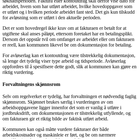
søknadsperioden. Faktura eller kontoutdrag skal derfor vise dato for
arbeidet, hvem som har utført arbeidet, hvilke hovedoppgaver som
er utført og i hvilken periode arbeidet fant sted. Det gis kun tilskudd
for avløsning som er utført i den aktuelle perioden.
Det er som hovedregel ikke krav om at fakturaen er betalt for at
utgiftene skal anses påløpt, ettersom foretaket har en betalingsplikt.
Dersom det oppstår tvil om omfanget av arbeidet eller om fakturaen
er reell, kan kommunen likevel be om dokumentasjon for betaling.
For avløserlag kan et kontoutdrag være tilstrekkelig dokumentasjon,
så lenge det tydelig viser type arbeid og tidsperiode. Avløserlag
oppfordres til å spesifisere dette godt, slik at kommunen kan gjøre en
riktig vurdering.
Forvaltningens skjønnsrom
Selv om regelverket er tydelig, har forvaltningen et nødvendig faglig
skjønnsrom. Skjønnet brukes særlig i vurderingen av om
arbeidsoppgavene ligger innenfor det som er vanlig å utføre i
jordbruksdrift, om dokumentasjonen er tilstrekkelig utfyllende, og
om fakturaen gir et riktig bilde av faktisk utført arbeid.
Kommunen kan også måtte vurdere fakturaer der både
arbeidskostnader og maskinleie er ført, og be om nærmere