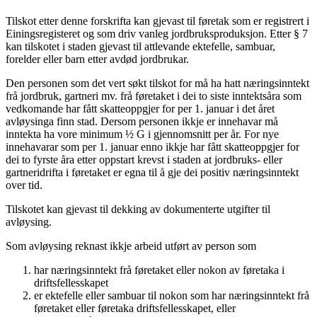
Tilskot etter denne forskrifta kan gjevast til føretak som er registrert i
Einingsregisteret og som driv vanleg jordbruksproduksjon. Etter § 7
kan tilskotet i staden gjevast til attlevande ektefelle, sambuar,
forelder eller barn etter avdød jordbrukar.
Den personen som det vert søkt tilskot for må ha hatt næringsinntekt
frå jordbruk, gartneri mv. frå føretaket i dei to siste inntektsåra som
vedkomande har fått skatteoppgjer for per 1. januar i det året
avløysinga finn stad. Dersom personen ikkje er innehavar må
inntekta ha vore minimum ½ G i gjennomsnitt per år. For nye
innehavarar som per 1. januar enno ikkje har fått skatteoppgjer for
dei to fyrste åra etter oppstart krevst i staden at jordbruks- eller
gartneridrifta i føretaket er egna til å gje dei positiv næringsinntekt
over tid.
Tilskotet kan gjevast til dekking av dokumenterte utgifter til
avløysing.
Som avløysing reknast ikkje arbeid utført av person som
har næringsinntekt frå føretaket eller nokon av føretaka i
driftsfellesskapet
er ektefelle eller sambuar til nokon som har næringsinntekt frå
føretaket eller føretaka driftsfellesskapet, eller