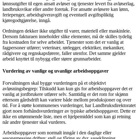
lønnsutgifter til egen ansatt avløser og tjenester levert fra avløserlag,
landbruksvikar eller andre foretak. For ansatte avløsere kan lønn,
feriepenger, arbeidsgiveravgift og eventuell avgiftspliktig
kjøregodtgjørelse, inngå.
Ordningen dekker ikke utgifter til varer, materiell eller maskinleie.
Dersom fakturaen inneholder slike elementer, må de skilles tydelig
fra kostnaden for selve arbeidet. Tjenester som det er vanlig at
fagpersoner utfører; veterinær, rørlegger, elektriker, mekaniker,
rådgivere og regnskapsførere, faller utenfor. Det samme gjelder
arbeid knyttet til nybygg eller større grunnarbeider.
Vurdering av vanlige og uvanlige arbeidsoppgaver
Forvaltningen skal bygge vurderingen på et objektivt
avløsningsbegrep: Tilskudd kan kun gis for arbeidsoppgaver det er
vanlig at jordbrukere utfører selv. Samtidig er det rom for skjønn
ettersom gårdsdrift kan variere både mellom produksjoner og over
tid. For å støtte kommunenes vurderinger, har Landbruksdirektoratet
gjort noen forhåndsvurderinger av typiske arbeidsoppgaver. Dette er
ikke en uttømmende liste, men et hjelpemiddel som kan gi retning
når andre tjenester skal vurderes.
Arbeidsoppgaver som normalt inngår i den daglige eller
sesongmessige driften: stell og fôring av dyr, saueklipping,