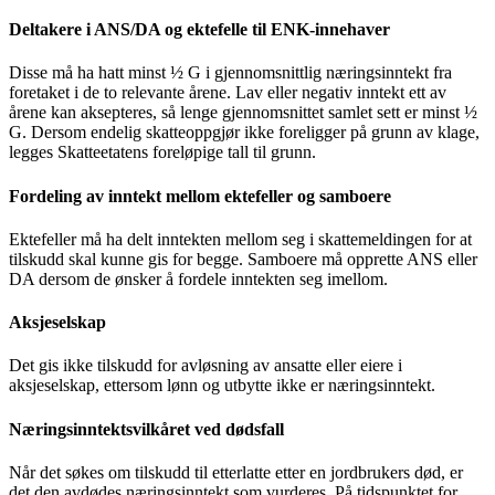
Deltakere i ANS/DA og ektefelle til ENK-innehaver
Disse må ha hatt minst ½ G i gjennomsnittlig næringsinntekt fra
foretaket i de to relevante årene. Lav eller negativ inntekt ett av
årene kan aksepteres, så lenge gjennomsnittet samlet sett er minst ½
G. Dersom endelig skatteoppgjør ikke foreligger på grunn av klage,
legges Skatteetatens foreløpige tall til grunn.
Fordeling av inntekt mellom ektefeller og samboere
Ektefeller må ha delt inntekten mellom seg i skattemeldingen for at
tilskudd skal kunne gis for begge. Samboere må opprette ANS eller
DA dersom de ønsker å fordele inntekten seg imellom.
Aksjeselskap
Det gis ikke tilskudd for avløsning av ansatte eller eiere i
aksjeselskap, ettersom lønn og utbytte ikke er næringsinntekt.
Næringsinntektsvilkåret ved dødsfall
Når det søkes om tilskudd til etterlatte etter en jordbrukers død, er
det den avdødes næringsinntekt som vurderes. På tidspunktet for