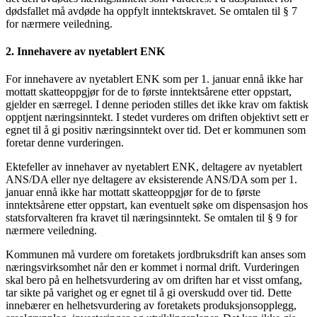
dødsfallet må avdøde ha oppfylt inntektskravet. Se omtalen til § 7
for nærmere veiledning.
2. Innehavere av nyetablert ENK
For innehavere av nyetablert ENK som per 1. januar ennå ikke har
mottatt skatteoppgjør for de to første inntektsårene etter oppstart,
gjelder en særregel. I denne perioden stilles det ikke krav om faktisk
opptjent næringsinntekt. I stedet vurderes om driften objektivt sett er
egnet til å gi positiv næringsinntekt over tid. Det er kommunen som
foretar denne vurderingen.
Ektefeller av innehaver av nyetablert ENK, deltagere av nyetablert
ANS/DA eller nye deltagere av eksisterende ANS/DA som per 1.
januar ennå ikke har mottatt skatteoppgjør for de to første
inntektsårene etter oppstart, kan eventuelt søke om dispensasjon hos
statsforvalteren fra kravet til næringsinntekt. Se omtalen til § 9 for
nærmere veiledning.
Kommunen må vurdere om foretakets jordbruksdrift kan anses som
næringsvirksomhet når den er kommet i normal drift. Vurderingen
skal bero på en helhetsvurdering av om driften har et visst omfang,
tar sikte på varighet og er egnet til å gi overskudd over tid. Dette
innebærer en helhetsvurdering av foretakets produksjonsopplegg,