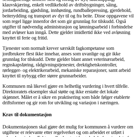
klauvskjæring, enkelt vedlikehold av driftsbygninger, såing,
jordarbeiding, gjødsling, innhøsting, rundballepressing, gjerdehold,
beiterydding og transport av dyr til og fra beite. Disse oppgavene vil
som regel ligge innenfor det som gir grunnlag for tilskudd. Også
utgifter til nødvendig administrasjon og lønningsarbeid i forbindelse
med avløser kan inngå. Dette gjelder imidlertid ikke ved avløsning
knyttet til ferie og fritid.
Tjenester som normalt krever særskilt fagkompetanse som
jordbrukere flest ikke innehar, anses som uvanlige og gir ikke
grunnlag for tilskudd. Dette gjelder blant annet veterinærarbeid,
regnskapsføring, rådgivningstjenester, drektighetskontroller,
rørlegger- og elektrikerarbeid, mekaniske reparasjoner, samt arbeid
knyttet til nybygg eller større grunnarbeider.
Kommunen må likevel gjøre en helhetlig vurdering i hvert tilfelle.
Direktoratets eksempler skal støtte og ikke erstatte det lokale
skjønnet. Målet er å sikre en praktisering som både følger etablerte
driftsformer og gir rom for utvikling og variasjon i næringen.
Krav til dokumentasjon
Dokumentasjonen skal gjøre det mulig for kommunen å vurdere om
utgiftene er relevante etter regelverket og om arbeidet er utført i