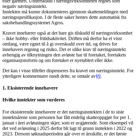
eller gartneri. Underskudd i næringsvirksomheten regnes som
negativ næringsinntekt.
Inntekten må kunne dokumenteres gjennom skattemeldingen med
næringsspesifikasjon. I de fleste saker hentes dette automatisk fra
saksbehandlingssystemet Agros.
Kravet innebærer også at det bare gis tilskudd til næringsvirksomhet
– ikke hobby- eller fritidsaktivitet. Driften må derfor ha et visst
omfang, være egnet til å gi overskudd over tid, og drives for
innehavers regning og risiko. Det er ulike krav til næringsinntekt
avhengig av tilknytningen den avløste har til foretaket, foretakets
organisasjonsform og om foretaket er nyetablert eller ikke.
Det kan i visse tilfeller dispenseres fra kravet om næringsinntekt. For
ytterligere kommentarer rundt dette, se omtale av
§9
.
1. Eksisterende innehavere
Hvilke inntekter som vurderes
For eksisterende innehavere er det næringsinntekten i de to siste
inntektsårene som personen har fått endelig skatteoppgjør for per 1.
januar i året avløsningen skjer, som er avgjørende. Som eksempel vil
det ved avløsning i 2025 derfor bli lagt til grunn inntekten i 2022 og
2023. Dersom søknadsperioden går over et årsskifte, er det første