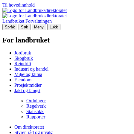
Til hovedinnhold
Landbruket
Forvaltningen
Språk
Søk
Meny
Lukk
For landbruket
Jordbruk
Skogbruk
Reindrift
Industri og handel
Miljø og klima
Eiendom
Prosjektmidler
Jakt og fangst
Ordninger
Regelverk
Statistikk
Rapporter
Om direktoratet
Styrer, råd og utvalg