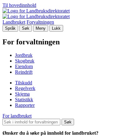
Til hovedinnhold
Landbruket
Forvaltningen
Språk
Søk
Meny
Lukk
For forvaltningen
Jordbruk
Skogbruk
Eiendom
Reindrift
Tilskudd
Regelverk
Skjema
Statistikk
Rapporter
For landbruket
Søk
Ønsker du å søke på innhold for landbruket?