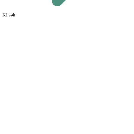
KI søk