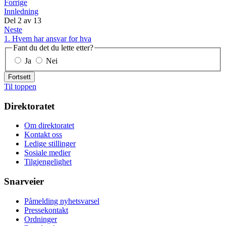
Forrige
Innledning
Del
2
av
13
Neste
1. Hvem har ansvar for hva
Fant du det du lette etter?
Ja
Nei
Fortsett
Til toppen
Direktoratet
Om direktoratet
Kontakt oss
Ledige stillinger
Sosiale medier
Tilgjengelighet
Snarveier
Påmelding nyhetsvarsel
Pressekontakt
Ordninger