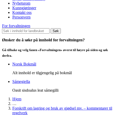
Nyhetsrom
Kunngjøringer
Kontakt oss
Personvern
For forvaltningen
Søk
Ønsker du å søke på innhold for forvaltningen?
Gå tilbake og velg fanen «Forvaltningen» øverst til høyre på siden og søk
derfra.
Norsk Bokmål
Alt innhold er tilgjengelig på bokmål
Sámegiella
Oasit sisdoalus leat sámegilli
Hjem
…
Forskrift om lagring og bruk av gjødsel mv. – kommentarer til
regelverk