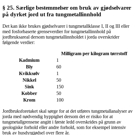
§ 25. Særlige bestemmelser om bruk av gjødselvarer
på dyrket jord ut fra tungmetallinnhold
Det kan ikke brukes gjødselvarer i tungmetallklasse I, II og III eller
med fosforbaserte grenseverdier for tungmetallinnhold på
jordbruksareal dersom tungmetallinnholdet i jorda overskrider
følgende verdier:
Milligram per kilogram tørrstoff
Kadmium
1
Bly
60
Kvikksølv
1
Nikkel
50
Sink
150
Kobber
50
Krom
100
Jordbruksforetaket skal sørge for at det utføres tungmetallanalyser av
jorda med nødvendig hyppighet dersom det er risiko for at
tungmetallgrensene angitt i første ledd overskrides på grunn av
geologiske forhold eller andre forhold, som for eksempel intensiv
bruk av husdyrgjødsel over flere år.