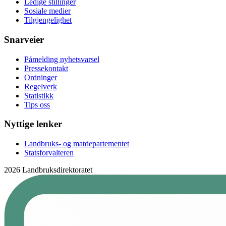
Ledige stillinger
Sosiale medier
Tilgjengelighet
Snarveier
Påmelding nyhetsvarsel
Pressekontakt
Ordninger
Regelverk
Statistikk
Tips oss
Nyttige lenker
Landbruks- og matdepartementet
Statsforvalteren
2026 Landbruksdirektoratet