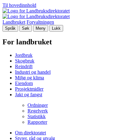
Til hovedinnhold
Landbruket
Forvaltningen
Språk
Søk
Meny
Lukk
For landbruket
Jordbruk
Skogbruk
Reindrift
Industri og handel
Miljø og klima
Eiendom
Prosjektmidler
Jakt og fangst
Ordninger
Regelverk
Statistikk
Rapporter
Om direktoratet
Styrer, råd og utvalg