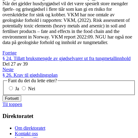
Når det gjelder husdyrgjødsel vil det være spesielt store mengder
fjørfe- og grisegjødsel i flere tiår som kan gi en risiko for
overskridelse for sink og kobber. VKM har noe omtale av
geologiske forhold i rapporten: VKM, (2022). Risk assessment of
potentially toxic elements (heavy metals and arsenic) in soil and
fertiliser products – fate and effects in the food chain and the
environment in Norway. VKM report 2022:09. NGU har også noe
data på geologiske forhold og innhold av tungmetaller.
Forrige
§ 24. Tillatt bruksmengde av gjødselvarer ut fra tungmetallinnhold
Del
27
av
39
Neste
§ 26. Krav til gjødslingsplan
Fant du det du lette etter?
Ja
Nei
Fortsett
Til toppen
Direktoratet
Om direktoratet
Kontakt oss