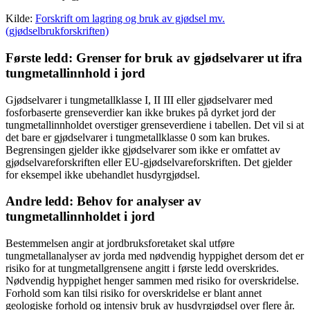
Kilde:
Forskrift om lagring og bruk av gjødsel mv.
(gjødselbrukforskriften)
Første ledd: Grenser for bruk av gjødselvarer ut ifra
tungmetallinnhold i jord
Gjødselvarer i tungmetallklasse I, II III eller gjødselvarer med
fosforbaserte grenseverdier kan ikke brukes på dyrket jord der
tungmetallinnholdet overstiger grenseverdiene i tabellen. Det vil si at
det bare er gjødselvarer i tungmetallklasse 0 som kan brukes.
Begrensingen gjelder ikke gjødselvarer som ikke er omfattet av
gjødselvareforskriften eller EU-gjødselvareforskriften. Det gjelder
for eksempel ikke ubehandlet husdyrgjødsel.
Andre ledd: Behov for analyser av
tungmetallinnholdet i jord
Bestemmelsen angir at jordbruksforetaket skal utføre
tungmetallanalyser av jorda med nødvendig hyppighet dersom det er
risiko for at tungmetallgrensene angitt i første ledd overskrides.
Nødvendig hyppighet henger sammen med risiko for overskridelse.
Forhold som kan tilsi risiko for overskridelse er blant annet
geologiske forhold og intensiv bruk av husdyrgjødsel over flere år.