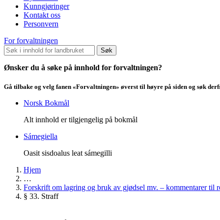
Kunngjøringer
Kontakt oss
Personvern
For forvaltningen
Søk
Ønsker du å søke på innhold for forvaltningen?
Gå tilbake og velg fanen «Forvaltningen» øverst til høyre på siden og søk der
Norsk Bokmål
Alt innhold er tilgjengelig på bokmål
Sámegiella
Oasit sisdoalus leat sámegilli
Hjem
…
Forskrift om lagring og bruk av gjødsel mv. – kommentarer til 
§ 33. Straff