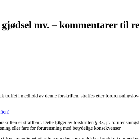
 gjødsel mv. – kommentarer til r
tak truffet i medhold av denne forskriften, straffes etter forurensningslo
ften)
rskriften er straffbart. Dette følger av forskriften § 33, jf. forurensnin
ensning eller fare for forurensning med betydelige konsekvenser.
m tilsynsmyndighet vil ofte være den som avdekker brudd og dermed er n