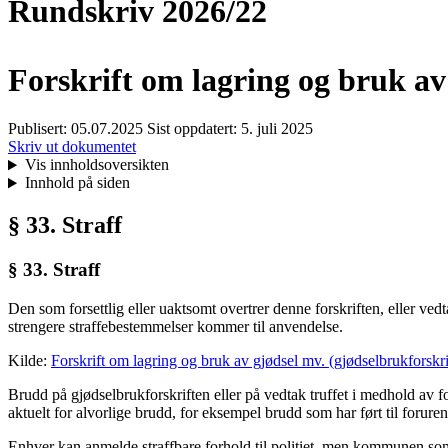
Rundskriv 2026/22
Forskrift om lagring og bruk av
Publisert:
05.07.2025
Sist oppdatert:
5. juli 2025
Skriv ut dokumentet
Vis innholdsoversikten
Innhold på siden
§ 33. Straff
§ 33. Straff
Den som forsettlig eller uaktsomt overtrer denne forskriften, eller ved
strengere straffebestemmelser kommer til anvendelse.
Kilde:
Forskrift om lagring og bruk av gjødsel mv. (gjødselbrukforskri
Brudd på gjødselbrukforskriften eller på vedtak truffet i medhold av fo
aktuelt for alvorlige brudd, for eksempel brudd som har ført til forur
Enhver kan anmelde straffbare forhold til politiet, men kommunen so