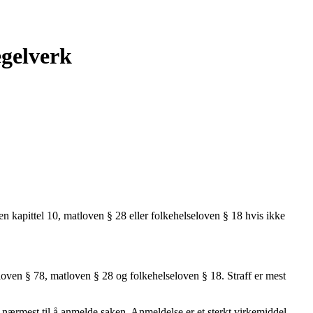
egelverk
ven kapittel 10, matloven § 28 eller folkehelseloven § 18 hvis ikke
gsloven § 78, matloven § 28 og folkehelseloven § 18. Straff er mest
ærmest til å anmelde saken. Anmeldelse er et sterkt virkemiddel,