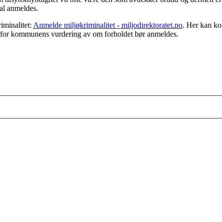
kal anmeldes.
iminalitet:
Anmelde miljøkriminalitet - miljodirektoratet.no
. Her kan ko
s og for kommunens vurdering av om forholdet bør anmeldes.