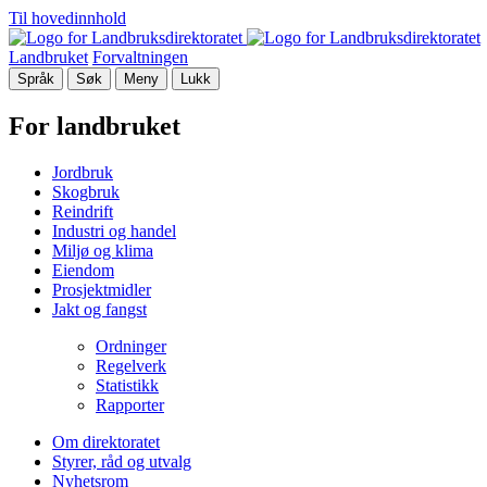
Til hovedinnhold
Landbruket
Forvaltningen
Språk
Søk
Meny
Lukk
For landbruket
Jordbruk
Skogbruk
Reindrift
Industri og handel
Miljø og klima
Eiendom
Prosjektmidler
Jakt og fangst
Ordninger
Regelverk
Statistikk
Rapporter
Om direktoratet
Styrer, råd og utvalg
Nyhetsrom