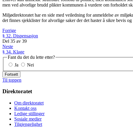
men ved alvorlige brudd plikter kommunen å vurdere om forholdet s
Miljødirektoratet har en side med veiledning for anmeldelse av miljøkr
det finnes sjekklister for alvorlige saker der det haster å sikre bevi
Forrige
§ 32. Dispensasjon
Del
35
av
39
Neste
§ 34. Klage
Fant du det du lette etter?
Ja
Nei
Fortsett
Til toppen
Direktoratet
Om direktoratet
Kontakt oss
Ledige stillinger
Sosiale medier
Tilgjengelighet