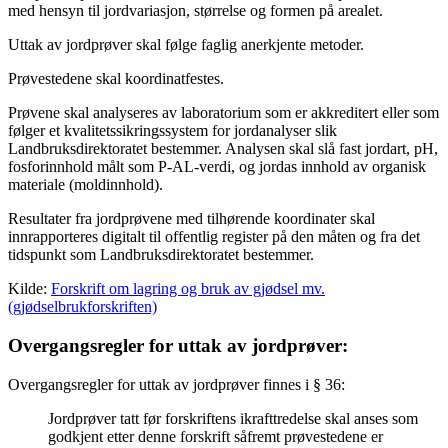
med hensyn til jordvariasjon, størrelse og formen på arealet.
Uttak av jordprøver skal følge faglig anerkjente metoder.
Prøvestedene skal koordinatfestes.
Prøvene skal analyseres av laboratorium som er akkreditert eller som
følger et kvalitetssikringssystem for jordanalyser slik
Landbruksdirektoratet bestemmer. Analysen skal slå fast jordart, pH,
fosforinnhold målt som P-AL-verdi, og jordas innhold av organisk
materiale (moldinnhold).
Resultater fra jordprøvene med tilhørende koordinater skal
innrapporteres digitalt til offentlig register på den måten og fra det
tidspunkt som Landbruksdirektoratet bestemmer.
Kilde:
Forskrift om lagring og bruk av gjødsel mv.
(gjødselbrukforskriften)
Overgangsregler for uttak av jordprøver:
Overgangsregler for uttak av jordprøver finnes i § 36:
Jordprøver tatt før forskriftens ikrafttredelse skal anses som
godkjent etter denne forskrift såfremt prøvestedene er