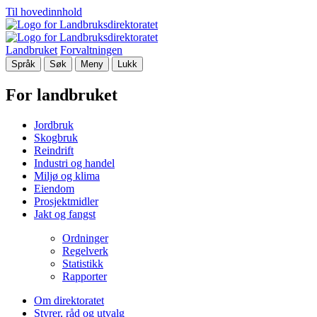
Til hovedinnhold
Landbruket
Forvaltningen
Språk
Søk
Meny
Lukk
For landbruket
Jordbruk
Skogbruk
Reindrift
Industri og handel
Miljø og klima
Eiendom
Prosjektmidler
Jakt og fangst
Ordninger
Regelverk
Statistikk
Rapporter
Om direktoratet
Styrer, råd og utvalg