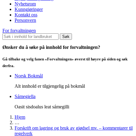
Nyhetsrom
Kunngjøringer
Kontakt oss
Personvern
For forvaltningen
Søk
Ønsker du å søke på innhold for forvaltningen?
Gå tilbake og velg fanen «Forvaltningen» øverst til høyre på siden og søk
derfra.
Norsk Bokmål
Alt innhold er tilgjengelig på bokmål
Sámegiella
Oasit sisdoalus leat sámegilli
Hjem
…
Forskrift om lagring og bruk av gjødsel mv. – kommentarer til
regelverk