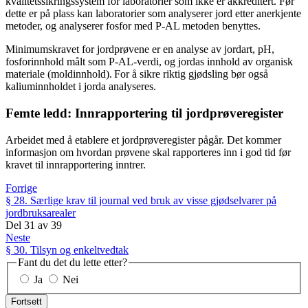
kvalitetssikringssystem for laboratorier som ikke er akkreditert. Før
dette er på plass kan laboratorier som analyserer jord etter anerkjente
metoder, og analyserer fosfor med P-AL metoden benyttes.
Minimumskravet for jordprøvene er en analyse av jordart, pH,
fosforinnhold målt som P-AL-verdi, og jordas innhold av organisk
materiale (moldinnhold). For å sikre riktig gjødsling bør også
kaliuminnholdet i jorda analyseres.
Femte ledd: Innrapportering til jordprøveregister
Arbeidet med å etablere et jordprøveregister pågår. Det kommer
informasjon om hvordan prøvene skal rapporteres inn i god tid før
kravet til innrapportering inntrer.
Forrige
§ 28. Særlige krav til journal ved bruk av visse gjødselvarer på
jordbruksarealer
Del
31
av
39
Neste
§ 30. Tilsyn og enkeltvedtak
Fant du det du lette etter?
Ja
Nei
Fortsett