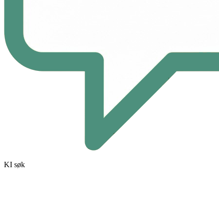
KI søk