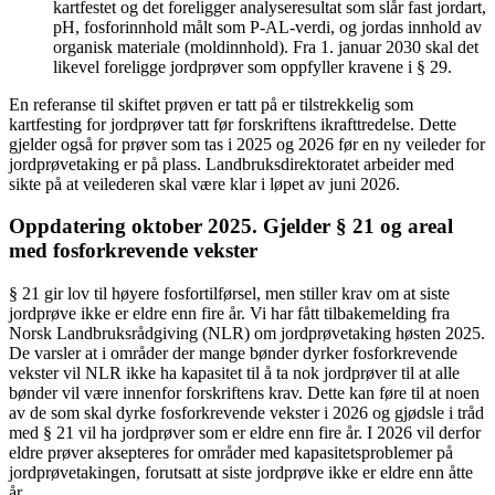
kartfestet og det foreligger analyseresultat som slår fast jordart,
pH, fosforinnhold målt som P-AL-verdi, og jordas innhold av
organisk materiale (moldinnhold). Fra 1. januar 2030 skal det
likevel foreligge jordprøver som oppfyller kravene i § 29.
En referanse til skiftet prøven er tatt på er tilstrekkelig som
kartfesting for jordprøver tatt før forskriftens ikrafttredelse. Dette
gjelder også for prøver som tas i 2025 og 2026 før en ny veileder for
jordprøvetaking er på plass. Landbruksdirektoratet arbeider med
sikte på at veilederen skal være klar i løpet av juni 2026.
Oppdatering oktober 2025. Gjelder § 21 og areal
med fosforkrevende vekster
§ 21 gir lov til høyere fosfortilførsel, men stiller krav om at siste
jordprøve ikke er eldre enn fire år. Vi har fått tilbakemelding fra
Norsk Landbruksrådgiving (NLR) om jordprøvetaking høsten 2025.
De varsler at i områder der mange bønder dyrker fosforkrevende
vekster vil NLR ikke ha kapasitet til å ta nok jordprøver til at alle
bønder vil være innenfor forskriftens krav. Dette kan føre til at noen
av de som skal dyrke fosforkrevende vekster i 2026 og gjødsle i tråd
med § 21 vil ha jordprøver som er eldre enn fire år. I 2026 vil derfor
eldre prøver aksepteres for områder med kapasitetsproblemer på
jordprøvetakingen, forutsatt at siste jordprøve ikke er eldre enn åtte
år.