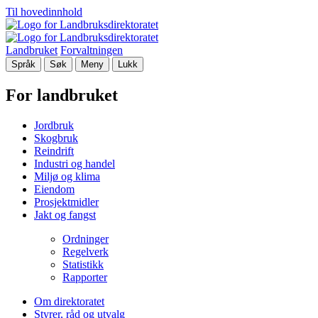
Til hovedinnhold
Landbruket
Forvaltningen
Språk
Søk
Meny
Lukk
For landbruket
Jordbruk
Skogbruk
Reindrift
Industri og handel
Miljø og klima
Eiendom
Prosjektmidler
Jakt og fangst
Ordninger
Regelverk
Statistikk
Rapporter
Om direktoratet
Styrer, råd og utvalg