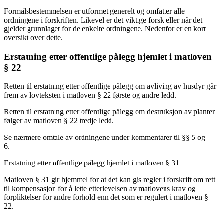
Formålsbestemmelsen er utformet generelt og omfatter alle
ordningene i forskriften. Likevel er det viktige forskjeller når det
gjelder grunnlaget for de enkelte ordningene. Nedenfor er en kort
oversikt over dette.
Erstatning etter offentlige pålegg hjemlet i matloven
§ 22
Retten til erstatning etter offentlige pålegg om avliving av husdyr går
frem av lovteksten i matloven § 22 første og andre ledd.
Retten til erstatning etter offentlige pålegg om destruksjon av planter
følger av matloven § 22 tredje ledd.
Se nærmere omtale av ordningene under kommentarer til §§ 5 og
6.
Erstatning etter offentlige pålegg hjemlet i matloven § 31
Matloven § 31 gir hjemmel for at det kan gis regler i forskrift om rett
til kompensasjon for å lette etterlevelsen av matlovens krav og
forpliktelser for andre forhold enn det som er regulert i matloven §
22.