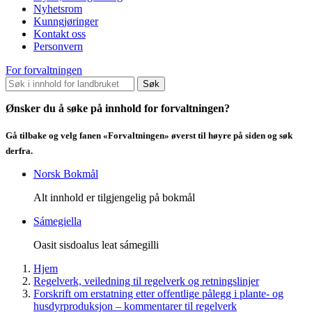
Nyhetsrom
Kunngjøringer
Kontakt oss
Personvern
For forvaltningen
Søk
Ønsker du å søke på innhold for forvaltningen?
Gå tilbake og velg fanen «Forvaltningen» øverst til høyre på siden og søk
derfra.
Norsk Bokmål
Alt innhold er tilgjengelig på bokmål
Sámegiella
Oasit sisdoalus leat sámegilli
Hjem
Regelverk, veiledning til regelverk og retningslinjer
Forskrift om erstatning etter offentlige pålegg i plante- og
husdyrproduksjon – kommentarer til regelverk