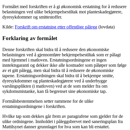
Formålet med forskriften er å gi økonomisk erstatning for å redusere
belastningen ved ulike bekjempelsestiltak mot planteskadegjørere,
dyresykdommer og smittestoffer.
Kilde:
Forskrift om erstatning etter offentlige pålegg
(lovdata)
Forklaring av formålet
Denne forskriften skal bidra til å redusere den økonomiske
belastningen ved å gjennomføre bekjempelsestiltak som er pålagt
med hjemmel i matloven. Erstatningsordningene er ingen
inntektsgaranti og dekker ikke alle kostnader som påløper som følge
av et gitt pålegg, men skal bidra til å redusere de økonomiske
tapene. Erstatningsordningen skal bidra til å bekjempe smitte,
dyresykdommer og planteskadegjørere ved å underbygge
varslingsplikten (i matloven) ved at de som melder fra om
sykdomsmistanke, kan få begrenset sine økonomiske tap.
Formålsbestemmelsen setter rammene for de ulike
erstatningsordningene i forskriften.
Hvilke tap som dekkes går frem av paragrafene som gjelder for de
ulike ordningene. Innholdet i påleggsbrevet med saneringsplan fra
Mattilsynet danner grunnlaget for hva som kan bli erstattet.